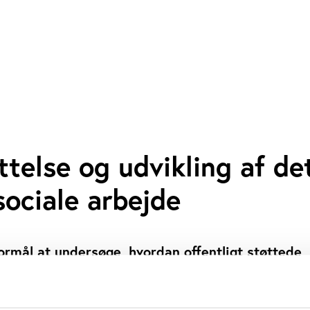
telse og udvikling af de
 sociale arbejde
formål at undersøge, hvordan offentligt støttede,
le aktører kan bidrage til at udvikle og underst
område.
SPERSEN
LINDA LUNDGAARD ANDERSEN
LEIF OLSEN
ANNE TORTZEN