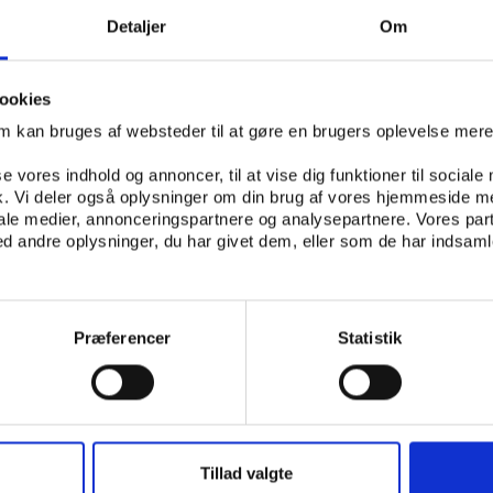
Detaljer
Om
IVILLIGHED
ookies
om kan bruges af websteder til at gøre en brugers oplevelse mer
NINGS-OG ANALYSECENTER FOR VELFÆRD (VIVE), ROSKILDE UNIVERSITET
se vores indhold og annoncer, til at vise dig funktioner til sociale
G BØRNE-OG SOCIALMINISTERIET
fik. Vi deler også oplysninger om din brug af vores hjemmeside m
iale medier, annonceringspartnere og analysepartnere. Vores par
 andre oplysninger, du har givet dem, eller som de har indsamle
Præferencer
Statistik
Tillad valgte