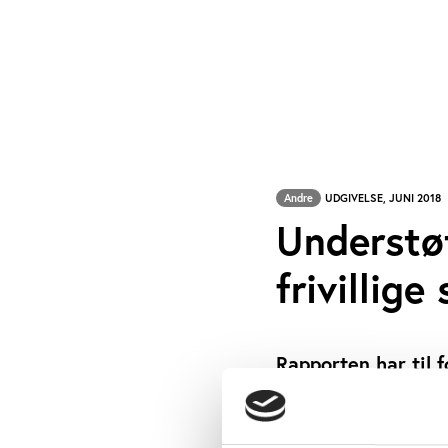
Andre
UDGIVELSE, JUNI 2018
Understøt
frivillige
Rapporten har til 
tværgående nationa
frivillige sociale 
HELLE HYGUM E
SKREVET AF: