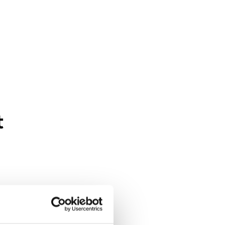
t
øtte det