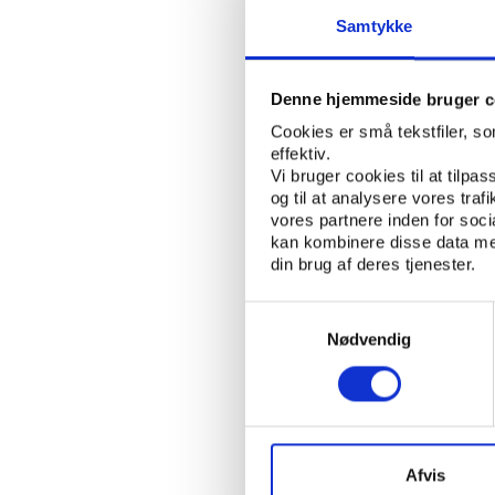
Samtykke
FORENINGSLIV/FR
NØGLEORD:
ÅBN RAPPORT
Denne hjemmeside bruger c
Cookies er små tekstfiler, s
effektiv.
UDGIVER: DET NATIONALE FORSK
Vi bruger cookies til at tilpas
REKVIRENT: SOCIALSTYRELSEN O
og til at analysere vores tra
vores partnere inden for soc
ANTAL SIDER: 139
kan kombinere disse data med
din brug af deres tjenester.
ISBN: 978-87-93626-59-1
Samtykkevalg
Nødvendig
Afvis