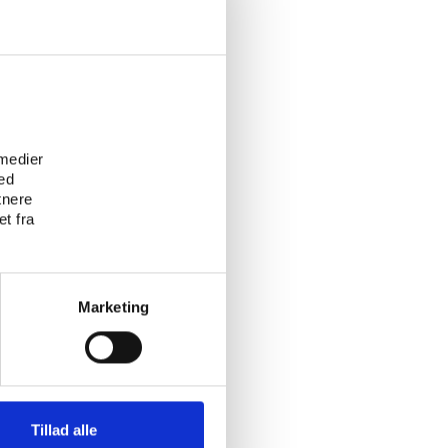
e
 medier
ed
tnere
t fra
Marketing
Tillad alle