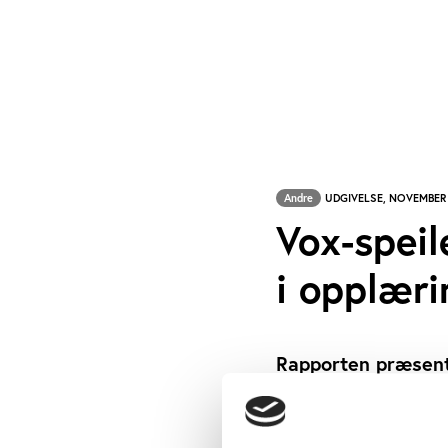
Andre
UDGIVELSE, NOVEMBER
Vox-speil
i opplæri
Rapporten præsente
oplæring i Norge i
voksenundervisning
Danmark, men er br