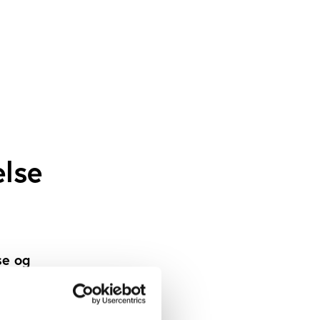
else
se og
rmelle
erne i
rmelle