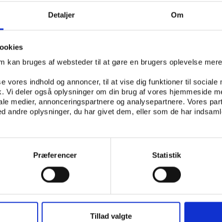
på for eksempel fagskoler og videregående udda
Detaljer
Om
ID HOLM
ANDERS FREMMING ANDERSSEN
MAGNUS FODSTAD LARSEN
HAN
SNING
ookies
om kan bruges af websteder til at gøre en brugers oplevelse mer
se vores indhold og annoncer, til at vise dig funktioner til sociale
fik. Vi deler også oplysninger om din brug af vores hjemmeside m
GORGAN FOR KOMPETANSEPOLITIKK
iale medier, annonceringspartnere og analysepartnere. Vores par
 andre oplysninger, du har givet dem, eller som de har indsamle
Præferencer
Statistik
Tillad valgte