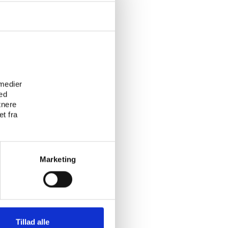
nnelser.
NE STØRSET
e
 medier
ed
tnere
t fra
Marketing
Tillad alle