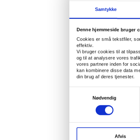
voksenuddannelse 
Samtykke
PIA IANKE
SIGR
SKREVET AF:
VOKSENUNDERVI
NØGLEORD:
Denne hjemmeside bruger c
Cookies er små tekstfiler, s
ÅBN RAPPORT
effektiv.
Vi bruger cookies til at tilpas
og til at analysere vores tra
UDGIVER: VOX - NASJONALT FA
vores partnere inden for soc
kan kombinere disse data med
ANTAL SIDER: 132
din brug af deres tjenester.
ISBN: 978-82-7724-190-6
Samtykkevalg
Nødvendig
Afvis