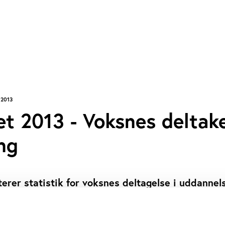
 2013
et 2013 - Voksnes deltak
ng
rer statistik for voksnes deltagelse i uddannel
 2012/2013. Rapporten inkluderer tal for den ufo
 i studieforbundene, hvilket svarer til aftenskol
edere end det og inkluderer også tal fra den fo