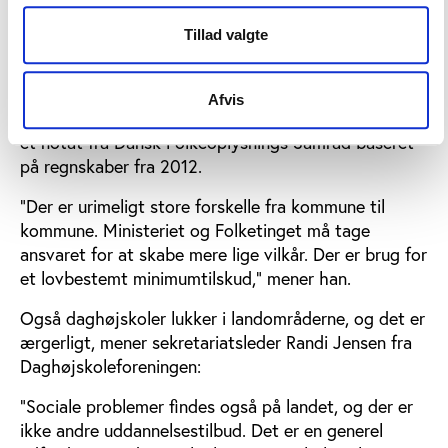
Hansen.
Tillad valgte
De 10 kommuner, som afsætter flest penge til
voksenundervisning, bruger i gennemsnit 111,70 kr. pr.
indbygger, mens de 10 kommuner, som afsætter
Afvis
mindst, i gennemsnit bruger 11 kr. pr. indbygger, viser
et notat fra Dansk Folkeoplysnings Samråd baseret
på regnskaber fra 2012.
”Der er urimeligt store forskelle fra kommune til
kommune. Ministeriet og Folketinget må tage
ansvaret for at skabe mere lige vilkår. Der er brug for
et lovbestemt minimumtilskud,” mener han.
Også daghøjskoler lukker i landområderne, og det er
ærgerligt, mener sekretariatsleder Randi Jensen fra
Daghøjskoleforeningen:
”Sociale problemer findes også på landet, og der er
ikke andre uddannelsestilbud. Det er en generel