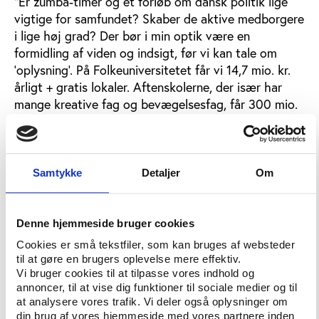
”Er zumba-timer og et forløb om dansk politik lige
vigtige for samfundet? Skaber de aktive medborgere
i lige høj grad? Der bør i min optik være en
formidling af viden og indsigt, før vi kan tale om
’oplysning’. På Folkeuniversitetet får vi 14,7 mio. kr.
årligt + gratis lokaler. Aftenskolerne, der især har
mange kreative fag og bevægelsesfag, får 300 mio.
kr. årligt,” påpeger han.
”Politikerne skylder at prioritere aktiviteterne.
Idrætten har været god til at vise, hvor meget de
Samtykke
Detaljer
Om
sparer samfundet for i sundhedsudgifter. Vi mangler i
voksenundervisningen at få undersøgt, hvordan vi
styrker demokratiet og det aktive medborgerskab
Denne hjemmeside bruger cookies
eller på anden vis skaber værdi.”
Cookies er små tekstfiler, som kan bruges af websteder
til at gøre en brugers oplevelse mere effektiv.
Kommunerne kan allerede nu prioritere, hvad de vil
Vi bruger cookies til at tilpasse vores indhold og
støtte, også helt ned på fag, og det er enkelte
annoncer, til at vise dig funktioner til sociale medier og til
steder gået ud over netop zumbahold, fortæller Per
at analysere vores trafik. Vi deler også oplysninger om
Paludan Hansen, Dansk Folkeoplysnings Samråd. Han
din brug af vores hjemmeside med vores partnere inden