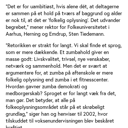
”Det er for uambitiøst, hvis alene dét, at deltagerne
er sammen på et hold på tværs af baggrund og alder
er nok til, at det er ’folkelig oplysning’. Det udvander
begrebet,” mener rektor for Folkeuniversitetet i
Aarhus, Herning og Emdrup, Sten Tiedemann.
”Retorikken er strakt for langt. Vi skal finde et sprog,
som er mere dækkende. Et zumbahold giver en
masse godt: Livskvalitet, trivsel, nye venskaber,
netværk og sammenhold. Men det er svært at
argumentere for, at zumba på aftenskole er mere
folkelig oplysning end zumba i et fitnesscenter.
Hvordan gavner zumba demokrati og
medborgerskab? Sproget er for langt væk fra det,
man gør. Det betyder, at alle på
folkeoplysningsområdet står på et skrøbeligt
grundlag,” siger han og henviser til 2002, hvor
tilskuddet til voksenundervisningen blev beskåret
kraftigt.