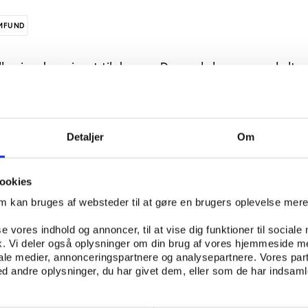
MFUND
lle give deres input til den nye Danmarkskanon, som kultur
t i værk for at fremme en debat og bevidsthed om dansk ku
anmarkskanon.dk og en række sociale medier kan man i
Detaljer
Om
g til, hvilke værdier, traditioner, bevægelser og begivenhe
t det danske samfund positivt. Desuden bliver der på en r
or at diskutere den nye Danmarkskanon. Det gælder bl.a.
ookies
lm.
om kan bruges af websteder til at gøre en brugers oplevelse mer
tning skal forslagene omfatte såkaldt immateriel kultur o
se vores indhold og annoncer, til at vise dig funktioner til sociale
e skal også have relevans for befolkningen i Danmark i dag
fik. Vi deler også oplysninger om din brug af vores hjemmeside m
iale medier, annonceringspartnere og analysepartnere. Vores par
 andre oplysninger, du har givet dem, eller som de har indsamle
er bevidste om vores kulturelle identitet, fordi den fortæller
som vi gør, og hvorfor der er værdier, vi ikke kan gå på kom