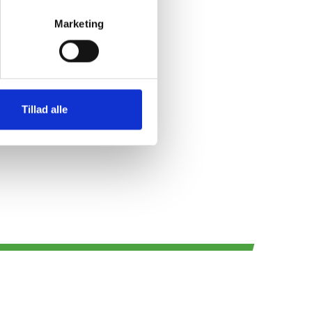
et os. Og
e,” siger
Marketing
 der sættes
igøres i
Tillad alle