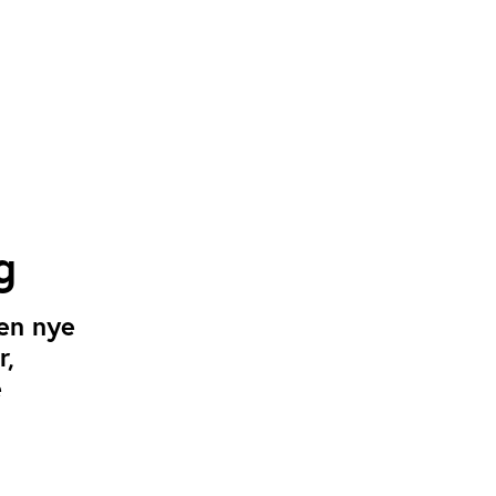
g
den nye
r,
e