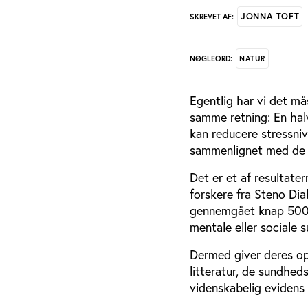
JONNA TOFT
SKREVET AF:
NATUR
NØGLEORD:
Egentlig har vi det må
samme retning: En halv
kan reducere stressni
sammenlignet med de s
Det er et af resultate
forskere fra Steno Di
gennemgået knap 500 pu
mentale eller sociale 
Dermed giver deres op
litteratur, de sundhed
videnskabelig evidens 