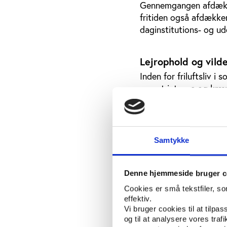
Gennemgangen afdækker 
fritiden også afdække
daginstitutions- og u
Lejrophold og vild
Inden for friluftsliv i
om, at intense og kræv
længerevarende primit
Denne type friluftsliv
og de fremmer på kort 
Samtykke
familieudvikling, adfæ
målgrupper med og ude
Denne hjemmeside bruger c
Der er desuden indikat
kriminalitet holder ve
Cookies er små tekstfiler, s
effektiv.
Også inden for social-
Vi bruger cookies til at tilpas
og til at analysere vores tra
natur og grønne område