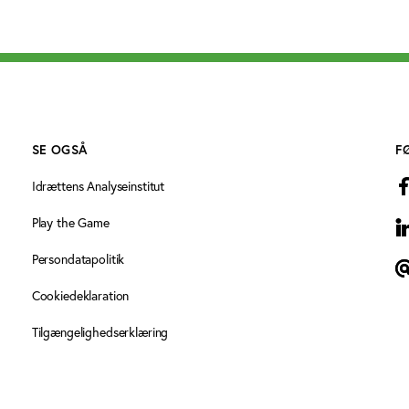
SE OGSÅ
F
Idrættens Analyseinstitut
Play the Game
L
Persondatapolitik
N
Cookiedeklaration
Tilgængelighedserklæring