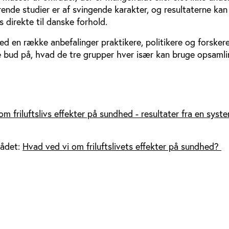
rende studier er af svingende karakter, og resultaterne kan
 direkte til danske forhold.
d en række anbefalinger praktikere, politikere og forskere
le bud på, hvad de tre grupper hver især kan bruge opsaml
om friluftslivs effekter på sundhed - resultater fra en syst
rådet:
Hvad ved vi om friluftslivets effekter på sundhed?