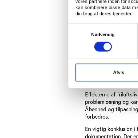
vores partnere inden for soc
målgrupperne. Blandt 
kan kombinere disse data med
natur og grønne områd
din brug af deres tjenester.
Samtykkevalg
Psykosociale forbe
Nødvendig
Ser man på friluftsliv
der på tværs af forske
indikatorer, f.eks. tr
og i samarbejdsdynamik
Afvis
Studierne er spredt o
viser overvejende po
Effekterne af friluftsl
problemløsning og kara
Åbenhed og tilpasning
forbedres.
En vigtig konklusion 
dokumentation. Der er 