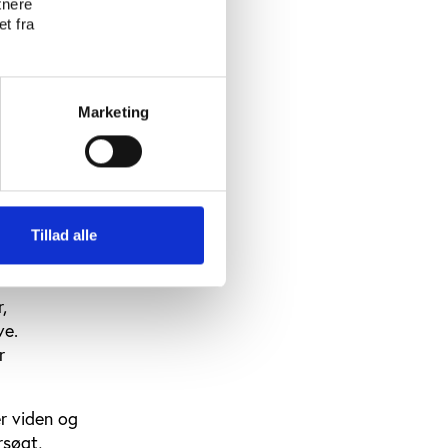
tnere
r gåture i
t fra
Marketing
orten, at
ociale
kontrol,
eforløb.
Tillad alle
orløb, men
,
ve.
r
r viden og
rsøgt,