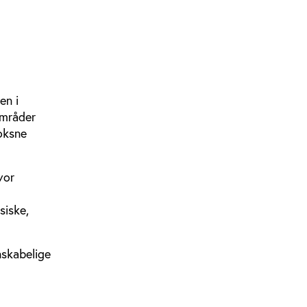
en i
områder
oksne
vor
siske,
nskabelige