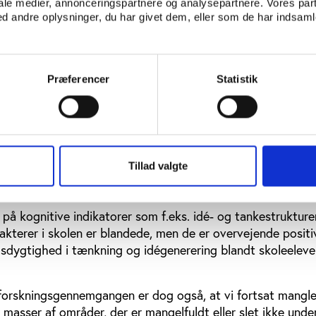
iale medier, annonceringspartnere og analysepartnere. Vores par
børn med ADHD ses en fremgang i koncentrationsevne efte
 andre oplysninger, du har givet dem, eller som de har indsamle
er.
dringer på tværs af alder
Præferencer
Statistik
 i dagsinstitution- og uddannelsessektoren, fremhæver rapp
llige aldersgrupper er indikationer af forbedringer i psykos
o på egen virkningsfuldhed, autonomi, selvværd og personlig 
ker, når der udøves forskellige typer frilufts- og adventur
Tillad valgte
ver en række sundhedsparametre, målgrupper og typer af f
sitive sammenhænge.
iv på kognitive indikatorer som f.eks. idé- og tankestrukturer
kterer i skolen er blandede, men de er overvejende positi
sdygtighed i tænkning og idégenerering blandt skoleeleve
i forskningsgennemgangen er dog også, at vi fortsat mangle
masser af områder, der er mangelfuldt eller slet ikke unde