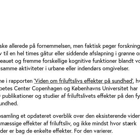
ske allerede på fornemmelsen, men faktisk peger forskning
 til en hel times gåtur eller siddende afslapning i grønne 
veauet og fremme forskellige kognitive funktioner blandt v
amme aktiviteter i urbane eller indendørs omgivelser.
rne i rapporten
’Viden om friluftslivs effekter på sundhed’
, h
abetes Center Copenhagen og Københavns Universitet har
blikationer og studier af friluftslivets effekter på den fy
sundhed.
samling et opdateret overblik over den eksisterende vide
smæssige effekter af friluftsliv, og ikke mindst hvor stærk
der er bag de enkelte effekter. For den varierer.