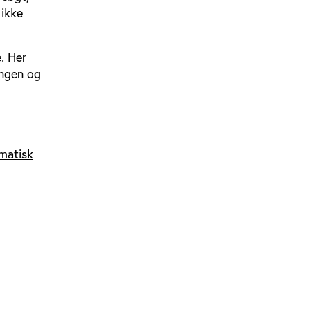
 ikke
. Her
ingen og
ematisk