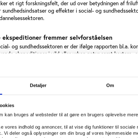
et rigt forskningsfelt, der ud over betydningen af frilufts
r sundhedsindsatser og effekter i social- og sundhedssekt
ddannelsessektoren.
e ekspeditioner fremmer selvforståelsen
 social- og sundhedssektoren er der ifølge rapporten bl.a. k
ende ekspeditioner i vild eller urban natur samt kortere- o
ive lejrbaserede ophold generelt har god effekt.
 er ofte rettet mod adfærdsændringer eller personlig social 
sigt selvforståelse, evne til at indgå i sociale sammenhæ
Detaljer
Om
rd (herunder misbrug og kriminalitet) og fysisk sundhed på
n diagnoser samt kriminelle og socialt udsatte.
ookies
ioner af, at adfærdsændringerne i forbindelse med f.eks. 
d over længere tid.
om kan bruges af websteder til at gøre en brugers oplevelse mer
 og sundhedssektoren finder forskerne, at lav-intense aktivi
se vores indhold og annoncer, til at vise dig funktioner til sociale
fik. Vi deler også oplysninger om din brug af vores hjemmeside m
r ser ud til at forbedre stress og kognitiv funktion på tv