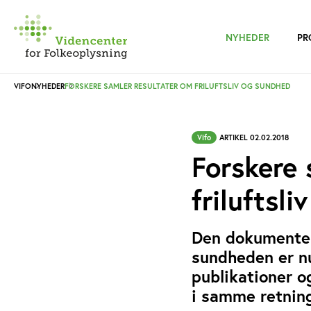
NYHEDER
PR
VIFO
NYHEDER
FORSKERE SAMLER RESULTATER OM FRILUFTSLIV OG SUNDHED
Vifo
ARTIKEL 02.02.2018
Forskere 
friluftsl
Den dokumentere
sundheden er nu
publikationer o
i samme retning: