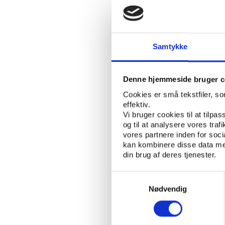
NATUR
NØGLEORD:
Friluftsrådet ser et sto
og læring i grundskole
Samtykke
udarbejdet seks under
inspiration til, hvorda
Denne hjemmeside bruger c
Materialerne er udgivet
Cookies er små tekstfiler, s
skoler fra hele landet
effektiv.
med friluftsliv i unde
Vi bruger cookies til at tilpas
og til at analysere vores tra
læring, bedre sundhed,
vores partnere inden for soc
kan kombinere disse data med
Undervisningsforløbene
din brug af deres tjenester.
idrætsundervisningen 
desuden afsnit om dida
Samtykkevalg
Nødvendig
Hæfterne kan downloa