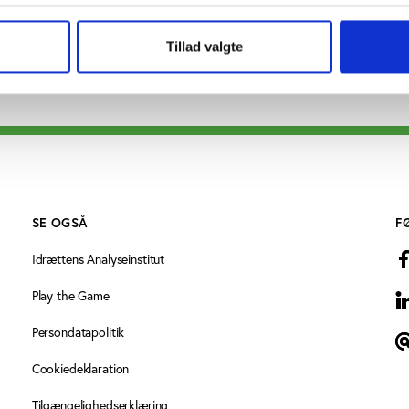
Tillad valgte
SE OGSÅ
F
Idrættens Analyseinstitut
Play the Game
L
Persondatapolitik
N
Cookiedeklaration
Tilgængelighedserklæring