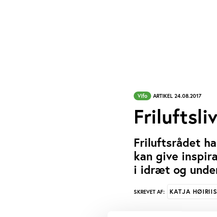
Vifo
ARTIKEL 24.08.2017
Friluftsl
Friluftsrådet h
kan give inspira
i idræt og unde
KATJA HØIRII
SKREVET AF: