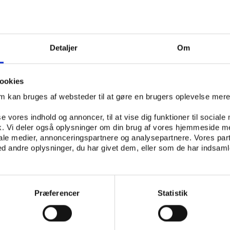
rt potentiale i at bruge friluftslivet til at fremme motivation
n. Derfor har rådet i samarbejde med University College S
Detaljer
Om
visningsforløb og en valgfagsbeskrivelse, som kan give sk
n naturen og friluftslivet kan inddrages i undervisningen.
ookies
 som en del af Friluftsrådets projekt ’Friluftsliv i skolen’, 
om kan bruges af websteder til at gøre en brugers oplevelse mer
 i løbet af dette skoleår skal teste undervisningsforløbene 
rvisningen. Målet med projektet er gennem friluftsliv skabe 
se vores indhold og annoncer, til at vise dig funktioner til sociale
fik. Vi deler også oplysninger om din brug af vores hjemmeside m
 trivsel og naturforståelse blandt eleverne i grundskolen.
iale medier, annonceringspartnere og analysepartnere. Vores par
 andre oplysninger, du har givet dem, eller som de har indsamle
 er udgivet som to digitale hæfter med forløb til hhv.
og den understøttende undervisning. Hvert hæfte indehol
ktik, mål, forberedelse, sikkerhed og regler.
Præferencer
Statistik
des gratis på
www.friluftsliviskolen.dk