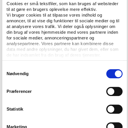
Cookies er små tekstfiler, som kan bruges af websteder
foredrag om bl.a. demokratiet, grundlovsændringen
til at gøre en brugers oplevelse mere effektiv.
og kvinders stemmeret.
Vi bruger cookies til at tilpasse vores indhold og
annoncer, til at vise dig funktioner til sociale medier og til
Festivalen afsluttes med en stor grundlovsfest den
at analysere vores trafik. Vi deler også oplysninger om
4.-5. juni, hvor der vil være boder, musik, workshops,
din brug af vores hjemmeside med vores partnere inden
samtalecafeer og paneldebatter med fokus på
for sociale medier, annonceringspartnere og
analysepartnere. Vores partnere kan kombinere disse
demokratiet og den demokratiske dannelse.
data med andre oplysninger, du har givet dem, eller som
de har indsamlet fra din brug af deres tjenester.
På Gymnastikhøjskolen i Ollerup vil en af debatterne
bl.a. tage temperaturen på demokratiet i de danske
Samtykkevalg
idrætsforeninger og drøfte emner som inklusion,
Nødvendig
integration og frivillighed, mens andre debatter vil
beskæftige sig med emner som unge og medier,
ytringsfrihed, køn og bæredygtighed.
Præferencer
De foregående år har omkring 2.500 gæster besøgt
Grundlovsfesten, men arrangørerne forventer i år op
Statistik
mod det dobbelte antal besøgende. Festivalen er
støttet af Folketinget og diverse
Marketing