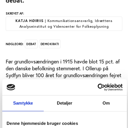
debat.
SKREVET AF:
KATJA HØIRIIS
| Kommunikationsansvarlig, Idrættens
Analyseinstitut og Videncenter for Folkeoplysning
DEBAT
DEMOKRATI
NØGLEORD:
Før grundlovsændringen i 1915 havde blot 15 pct. af
den danske befolkning stemmeret. I Ollerup på
Sydfyn bliver 100 året for grundlovsændringen fejret
med en to måneder lang Demokratifestival.
Festivalen er arrangeret at de frie skoler Ollerup
Friskole, Ollerup Efterskole for Sang og Musik,
Samtykke
Detaljer
Om
Gymnastikhøjskolen i Ollerup og Den frie
Lærerskole, og fra den 5. april og frem mod
grundlovsdag den 5. juni byder festivalen på en lang
Denne hjemmeside bruger cookies
række udstillinger, koncerter, forestillinger og