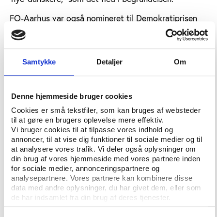
FO-Aarhus var også nomineret til Demokratiprisen
og Sundhedsprisen, men her trak AOF de længste
strå:
AOF Nord fik Demokratiprisen for sit arbejde med at
Samtykke
Detaljer
Om
bringe aftenskolen ud i lokalsamfundet med
projektet Den Nære Aftenskole, som gennem
uformelle aktiviteter inddrager borgerne i fire
Denne hjemmeside bruger cookies
områder med sociale udfordringer og kulturelle
Cookies er små tekstfiler, som kan bruges af websteder
barrierer.
til at gøre en brugers oplevelse mere effektiv.
Vi bruger cookies til at tilpasse vores indhold og
Desuden fik en rørt Marianne Blenner Babalola fra
annoncer, til at vise dig funktioner til sociale medier og til
AOF årets Sundhedspris for sin undervisning i
at analysere vores trafik. Vi deler også oplysninger om
din brug af vores hjemmeside med vores partnere inden
varmtvandsbassiner. Hun blev fremhævet for sin
for sociale medier, annonceringspartnere og
evne til at styrke sine kursisters mentale og fysiske
analysepartnere. Vores partnere kan kombinere disse
sundhed gennem en høj faglighed, pædagogiske
data med andre oplysninger, du har givet dem, eller som
evner og menneskelig omsorg.
de har indsamlet fra din brug af deres tjenester.
Endelig blev Odder Kommune Årets