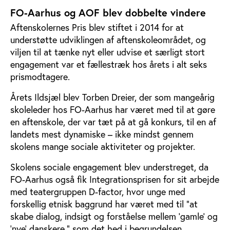
FO-Aarhus og AOF blev dobbelte vindere
Aftenskolernes Pris blev stiftet i 2014 for at
understøtte udviklingen af aftenskoleområdet, og
viljen til at tænke nyt eller udvise et særligt stort
engagement var et fællestræk hos årets i alt seks
prismodtagere.
Årets Ildsjæl blev Torben Dreier, der som mangeårig
skoleleder hos FO-Aarhus har været med til at gøre
en aftenskole, der var tæt på at gå konkurs, til en af
landets mest dynamiske – ikke mindst gennem
skolens mange sociale aktiviteter og projekter.
Skolens sociale engagement blev understreget, da
FO-Aarhus også fik Integrationsprisen for sit arbejde
med teatergruppen D-factor, hvor unge med
forskellig etnisk baggrund har været med til ”at
skabe dialog, indsigt og forståelse mellem ’gamle’ og
’nye’ danskere,” som det hed i begrundelsen.