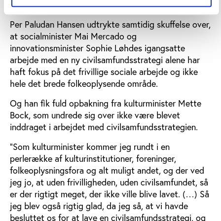
også et nationalt fokus,” lød opfordringen.
Per Paludan Hansen udtrykte samtidig skuffelse over,
at socialminister Mai Mercado og
innovationsminister Sophie Løhdes igangsatte
arbejde med en ny civilsamfundsstrategi alene har
haft fokus på det frivillige sociale arbejde og ikke
hele det brede folkeoplysende område.
Og han fik fuld opbakning fra kulturminister Mette
Bock, som undrede sig over ikke være blevet
inddraget i arbejdet med civilsamfundsstrategien.
”Som kulturminister kommer jeg rundt i en
perlerække af kulturinstitutioner, foreninger,
folkeoplysningsfora og alt muligt andet, og der ved
jeg jo, at uden frivilligheden, uden civilsamfundet, så
er der rigtigt meget, der ikke ville blive lavet. (…) Så
jeg blev også rigtig glad, da jeg så, at vi havde
besluttet os for at lave en civilsamfundsstrategi, og