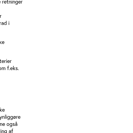
 retninger
r
rad i
ke
erier
om f.eks.
kke
synliggøre
rne også
ing af