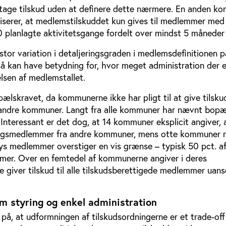
tage tilskud uden at definere dette nærmere. En anden k
iserer, at medlemstilskuddet kun gives til medlemmer med
0 planlagte aktivitetsgange fordelt over mindst 5 måneder p
tor variation i detaljeringsgraden i medlemsdefinitionen p
å kan have betydning for, hvor meget administration der e
sen af medlemstallet.
ælskravet, da kommunerne ikke har pligt til at give tilskud
andre kommuner. Langt fra alle kommuner har nævnt bopæl
 Interessant er det dog, at 14 kommuner eksplicit angiver, 
eningsmedlemmer fra andre kommuner, mens otte kommuner 
bys medlemmer overstiger en vis grænse – typisk 50 pct. a
mer. Over en femtedel af kommunerne angiver i deres
de giver tilskud til alle tilskudsberettigede medlemmer uan
m styring og enkel administration
på, at udformningen af tilskudsordningerne er et trade-of