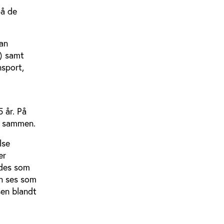
på de
kan
d) samt
nsport,
g
 år. På
t sammen.
lse
er
ndes som
an ses som
sen blandt