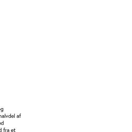
og
halvdel af
ed
 fra et