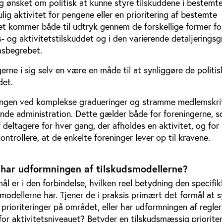
g ønsket om politisk at kunne styre tilskuddene i bestemte
lig aktivitet for pengene eller en prioritering af bestemte
et kommer både til udtryk gennem de forskellige former fo
 og aktivitetstilskuddet og i den varierende detaljeringsg
msbegrebet.
rne i sig selv en være en måde til at synliggøre de politis
det.
ngen ved komplekse gradueringer og stramme medlemskrit
de administration. Dette gælder både for foreningerne, s
f deltagere for hver gang, der afholdes en aktivitet, og for
trollere, at de enkelte foreninger lever op til kravene.
 har udformningen af tilskudsmodellerne?
ål er i den forbindelse, hvilken reel betydning den specifi
modellerne har. Tjener de i praksis primært det formål at 
 prioriteringer på området, eller har udformningen af regle
or aktivitetsniveauet? Betyder en tilskudsmæssig prioriter