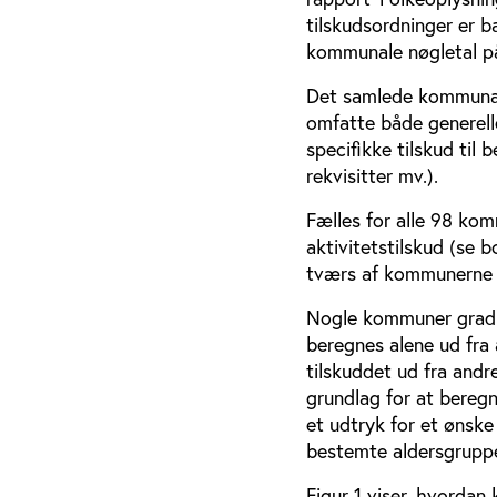
tilskudsordninger er 
kommunale nøgletal p
Det samlede kommunale
omfatte både generelle
specifikke tilskud til b
rekvisitter mv.).
Fælles for alle 98 kom
aktivitetstilskud (se 
tværs af kommunerne e
Nogle kommuner graduer
beregnes alene ud fra
tilskuddet ud fra and
grundlag for at bereg
et udtryk for et ønske
bestemte aldersgruppe
Figur 1 viser, hvorda