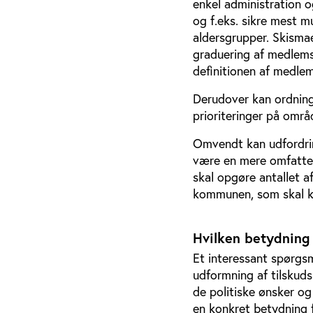
enkel administration o
og f.eks. sikre mest mu
aldersgrupper. Skisma
graduering af medlems-
definitionen af medle
Derudover kan ordninge
prioriteringer på områ
Omvendt kan udfordri
være en mere omfatten
skal opgøre antallet a
kommunen, som skal kon
Hvilken betydning
Et interessant spørgsm
udformning af tilskuds
de politiske ønsker og
en konkret betydning f