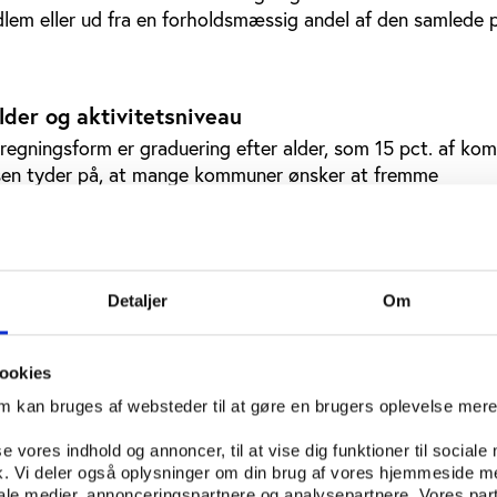
dlem eller ud fra en forholdsmæssig andel af den samlede p
lder og aktivitetsniveau
egningsform er graduering efter alder, som 15 pct. af k
ysen tyder på, at mange kommuner ønsker at fremme
r bestemte aldersgrupper. Fx har mange kommuner valgt at 
dlemmer i alderen 13-19 år ved at give et større medlemstil
ersgruppe. Dette kan skyldes et ønske om at modvirke d
ingsdeltagelsen blandt teenagere.
Detaljer
Om
graduerer ud fra foreningernes aktivitetsniveau. Aktivite
rskellige parametre – eksempelvis anvender nogle kommuner
ookies
r antallet af uger med aktiviteter i beregningen af tilskuddet
tilskuddet efter både alder og aktivitetsniveau.
om kan bruges af websteder til at gøre en brugers oplevelse mer
 af kommunerne, der graduerer på anden vis. Det omfatter
se vores indhold og annoncer, til at vise dig funktioner til sociale
 hvor størrelsen på medlemskontingentet indgår i beregn
fik. Vi deler også oplysninger om din brug af vores hjemmeside m
iale medier, annonceringspartnere og analysepartnere. Vores par