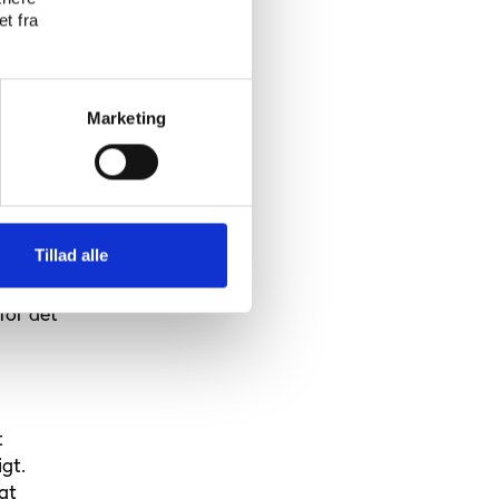
t fra
tennis
 Derudover
rer på
Marketing
ilke
Tillad alle
for det
t
gt.
gt