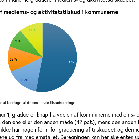
af medlems- og aktivitetstilskud i kommunerne
nd af kodninger af de kommunale tilskudsordninger.
gur 1, graduerer knap halvdelen af kommunerne medlems- 
å den ene eller den anden måde (47 pct.), mens den anden 
ikke har nogen form for graduering af tilskuddet og derm
ene ud fra medlemstallet. Beregningen kan her ske enten ud