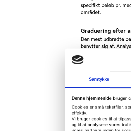
specifikt beløb pr. me
området.
Graduering efter a
Den mest udbredte ber
benytter sig af. Anal
aktivitetsniveauet fo
foreninger, der har me
medlemmer i denne ald
generelle fald i foren
Samtykke
12 pct. af kommunerne 
kan måles på flere fo
Denne hjemmeside bruger c
af aktivitetstimer elle
kommunerne graduerer 
Cookies er små tekstfiler, s
effektiv.
Endelig er der 11 pct.
Vi bruger cookies til at tilpas
eksempelvis kommuner,
og til at analysere vores tra
vores partnere inden for soc