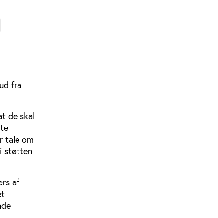
ud fra
t de skal
lte
r tale om
i støtten
ærs af
et
nde