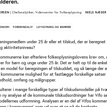
lderen.
ERSEN
| Chefanalytiker, Videncenter for Folkeoplysning
NIELS NÆSER
ONOMI
FORENINGSLIV
LOVGIVNING OG RAMMER
oreningsmedlem under 25 år eller et tilskud, der er beregnet 
 aktivitetsniveau?
ommunerne kan efterleve folkeoplysningslovens krav om, a
eter for børn og unge under 25 år. Det er helt op til de enke
n model for beregningen af tilskuddet, og så længe der e
ar kommunerne mulighed for at fastlægge forskellige satser 
 indhold, omfang og målgrupper.
ulterer i mange forskellige typer af tilskudsmodeller på tv
n ny analyse af de kommunale tilskudsordninger har Vifo s
dellernes udformning. Analysen er en del af Vifos komme
ngen i kommunerne’, som ud over at se på de konkrete