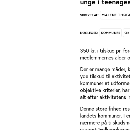
unge i teenagea
MALENE THØG
SKREVET AF:
KOMMUNER
ØK
NØGLEORD:
350 kr. i tilskud pr. f
medlemmernes alder og
Der er mange måder, k
yde tilskud til aktivit
kommuner at udforme e
objektive kriterier, h
alt efter aktivitetens
Denne store frihed res
landets kommuner. I e
nærmere på tilskudsmo
rapport ’Folkeoplysni