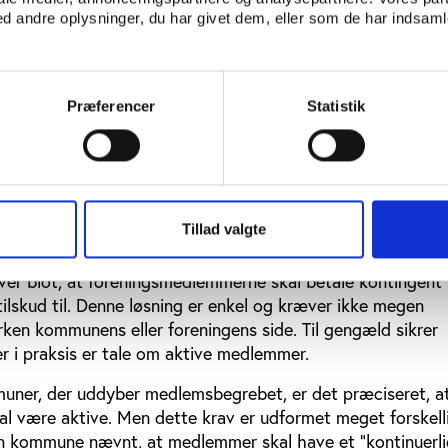
estemte typer af foreningsaktiviteter højere end andre i
 andre oplysninger, du har givet dem, eller som de har indsamle
t eksempel på dette er en tilskudsnøgle, hvor fodbold og 
kudsberegningen end eksempelvis gymnastik og badminton.
gså kommuner, hvor der er forskellige gradueringsprocedu
- og spejderområdet.
Præferencer
Statistik
edlemmer varierer
re forskelle på tværs af kommunerne er definitionen af, hv
løse tilskud.
Tillad valgte
 79 kommuner, der præciserer medlemsbegrebet i deres
ver blot, at foreningsmedlemmerne skal betale kontingent 
tilskud til. Denne løsning er enkel og kræver ikke megen
rken kommunens eller foreningens side. Til gengæld sikrer
der i praksis er tale om aktive medlemmer.
uner, der uddyber medlemsbegrebet, er det præciseret, a
 være aktive. Men dette krav er udformet meget forskelli
en kommune nævnt, at medlemmer skal have et ”kontinuerli