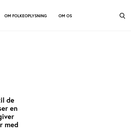
OM FOLKEOPLYSNING
OM OS
il de
ser en
giver
er med