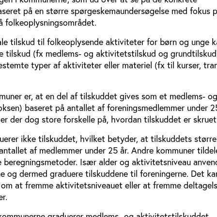
baseret på en større spørgeskemaundersøgelse med fokus 
å folkeoplysningsområdet.
 tilskud til folkeoplysende aktiviteter for børn og unge 
 tilskud (fx medlems- og aktivitetstilskud og grundtilsku
estemte typer af aktiviteter eller materiel (fx til kurser, tra
muner er, at en del af tilskuddet gives som et medlems- o
boksen) baseret på antallet af foreningsmedlemmer under 25
r der dog store forskelle på, hvordan tilskuddet er skrue
er ikke tilskuddet, hvilket betyder, at tilskuddets større
 antallet af medlemmer under 25 år. Andre kommuner tildel
re beregningsmetoder. Især alder og aktivitetsniveau anve
ne og dermed graduere tilskuddene til foreningerne. Det k
 om at fremme aktivitetsniveauet eller at fremme deltagel
r.
n kommunerne graduerer medlems- og aktivitetstilskuddet.