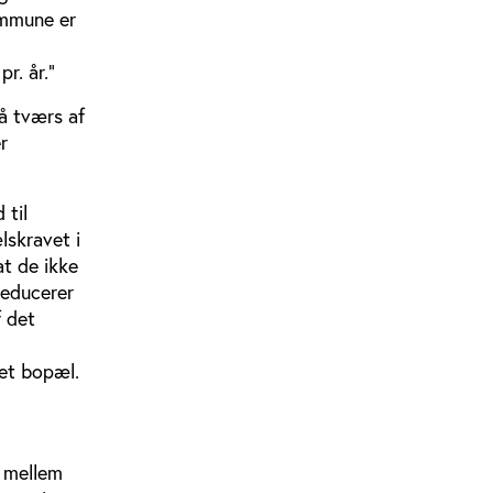
ommune er
r. år.”
å tværs af
r
 til
skravet i
at de ikke
reducerer
f det
set bopæl.
f mellem