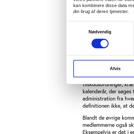
kommuner der vægter b
kan kombinere disse data med
tilskudsberegningen. E
din brug af deres tjenester.
vejere tungere i tils
omfatter kategorien o
Samtykkevalg
tværs af f.eks. idræts
Nødvendig
Definitionen af m
Et andet tema med sto
medlemmer der skal ud
Afvis
Cirka halvdelen af de
tilskudsordninger, kræ
kalenderår, der søges 
administration fra hve
definitionen ikke, at 
Blandt de øvrige komm
medlemmerne også skal
Eksempelvis er det i 