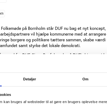
ATI
ige Folkemøde på Bornholm står DUF nu bag et nyt koncept,
arbejdspartnere vil hjælpe kommunerne med at arrangere 
bringe borgere og politikere tættere sammen, skabe værdi 
amfundet samt styrke det lokale demokrati.
formand for DUF, Signe Bo, følgende på DUF’s hjemmeside
øde mellem borgere og politikere til et årligt lokalt folkem
itikerne og mindske afstanden til de folkevalgte, hvilke vil ø
nt – særligt hos de unge,” siger Signe Bo.
Detaljer
Om
le skal have mulighed for at deltage ved de lokale folkemød
folkemøderne også, så de henvender sig til både unge, børn
ookies
om kan bruges af websteder til at gøre en brugers oplevelse mer