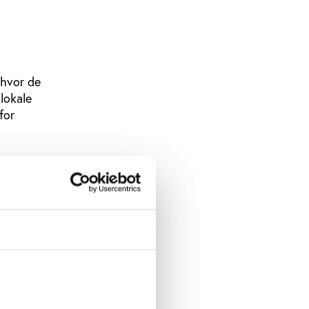
 hvor de
lokale
for
:
øde vil
ge det
er, og
efamilier
e