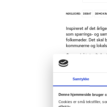
DEBAT
DEMOKR
NØGLEORD:
Inspireret af det årl
som sparrings- og sam
folkemøder. Det skal 
kommunerne og lokals
Om projektet udtaler 
”Det direkte fysiske m
styrke tilliden til pol
demokratiske engageme
Samtykke
Der er fokus på, at al
derfor tilrettelægges 
Denne hjemmeside bruger c
og ældre.
Cookies er små tekstfiler, s
effektiv.