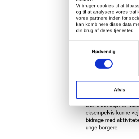
Der er brug for lo
Vi bruger cookies til at tilpas
og til at analysere vores tra
En undersøgelse af lo
vores partnere inden for soc
understøtter, at der e
kan kombinere disse data med
foreninger bliver unde
din brug af deres tjenester.
udfordret, afstanden til
eller inddraget.
Samtykkevalg
Nødvendig
”Folkemødet skaber stø
frivillig indsats i lok
borgerne til dialog i ø
De lokale folkemøder 
Afvis
et tættere samarbejde
DUF’s koncept er fleks
eksempelvis kunne vej
bidrage med aktivitete
unge borgere.