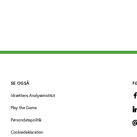
SE OGSÅ
F
Idrættens Analyseinstitut
Play the Game
L
Persondatapolitik
N
Cookiedeklaration