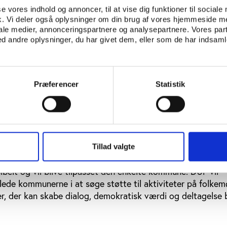
kale folkemøder
se vores indhold og annoncer, til at vise dig funktioner til sociale
fik. Vi deler også oplysninger om din brug af vores hjemmeside m
kaldemokratiet fra 2013 af Økonomi- og Indenrigsministeri
iale medier, annonceringspartnere og analysepartnere. Vores par
r behov for folkemøder, hvor dialogen mellem borgere, poli
 andre oplysninger, du har givet dem, eller som de har indsamle
rstøttet lokalt. Rapporten peger på, at det lokale demokrat
 politikerne er for stor, og de unge føler ikke, at de bliver l
Præferencer
Statistik
rre fællesskab, giver borgerne lyst til at engagere sig og
alsamfundet. Deltagerne oplever, at politikerne er lydhøre o
jenhøjde,” siger Signe Bo.
giver også foreningerne mulighed for at øge rekrutteringe
Tillad valgte
 mellem politikerne og de foreningsaktive.
ibelt og vil blive tilpasset den enkelte kommune. DUF vil
lede kommunerne i at søge støtte til aktiviteter på folke
r, der kan skabe dialog, demokratisk værdi og deltagelse 