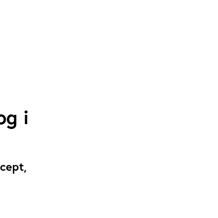
og i
cept,