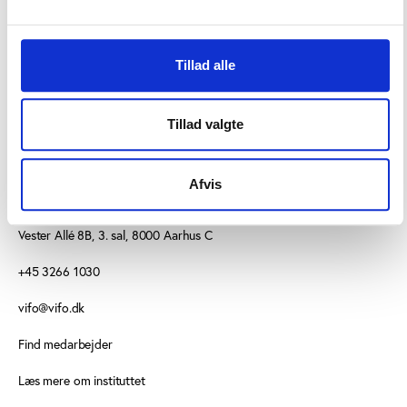
”Styrken og glæden ved at lære”.
Tillad alle
Tillad valgte
Afvis
KONTAKT
Vester Allé 8B, 3. sal, 8000 Aarhus C
+45 3266 1030
vifo@vifo.dk
Find medarbejder
Læs mere om instituttet