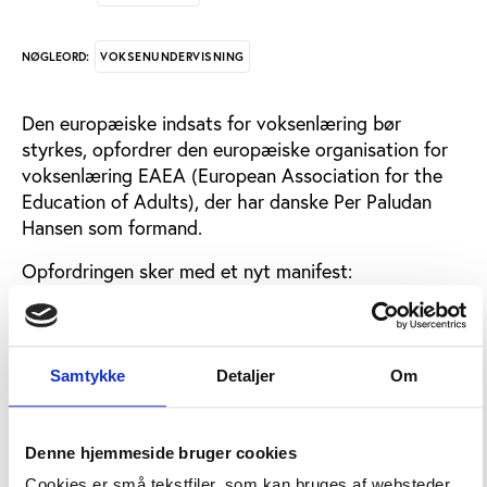
VOKSENUNDERVISNING
NØGLEORD:
Den europæiske indsats for voksenlæring bør
styrkes, opfordrer den europæiske organisation for
voksenlæring EAEA (European Association for the
Education of Adults), der har danske Per Paludan
Hansen som formand.
Opfordringen sker med et nyt manifest:
’Voksenlæring i det 21. århundrede’. Her præsenteres
argumenter, undersøgelser, eksempler og
deltagerberetninger, som illustrerer, hvordan
voksenundervisning kan bidrage til udviklingen i
Samtykke
Detaljer
Om
Europa.
Organisationen skriver i manifestets forord:
Denne hjemmeside bruger cookies
Cookies er små tekstfiler, som kan bruges af websteder