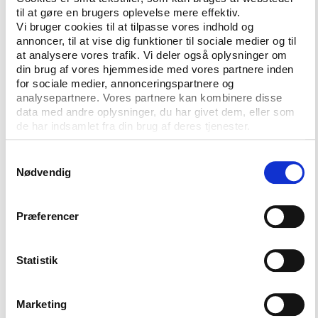
“Vi opfordrer til, at den europæiske indsats på
til at gøre en brugers oplevelse mere effektiv.
området kommer i et højere gear – for at udvikle
Vi bruger cookies til at tilpasse vores indhold og
vidensamfund, som er i stand til at møde tidens
annoncer, til at vise dig funktioner til sociale medier og til
udfordringer. Det kræver bæredygtige investeringer
at analysere vores trafik. Vi deler også oplysninger om
nu på europæisk, nationalt og regionalt niveau. Disse
din brug af vores hjemmeside med vores partnere inden
investeringer vil betale sig på lang sigt ud fra mange
for sociale medier, annonceringspartnere og
analysepartnere. Vores partnere kan kombinere disse
kriterier: Konkurrencedygtige, velbefindende, sunde
data med andre oplysninger, du har givet dem, eller som
befolkninger, vækst og andet.”
de har indsamlet fra din brug af deres tjenester.
Målet er, at manifestet kan medvirke til at
Samtykkevalg
overbevise beslutningstagere om fordelene ved
Nødvendig
voksenlæring, skriver Dansk Folkeoplysnings Samråd,
der er medlem af EAEA. Mange beslutningstagere,
virksomheder og borgere er nemlig ikke bevidste
Præferencer
om, i hvilket omfang voksenundervisning kan bidrage
til at løse samfundsudfordringer, økonomiske
Statistik
udfordringer og den enkeltes udfordringer.
Derfor foreslår EAEA i manifestet, at EU udråber et
Marketing
europæisk år for voksenlæring. Temaet skal være