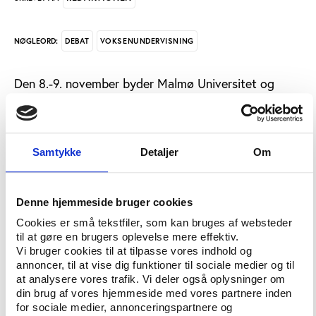
DEBAT
VOKSENUNDERVISNING
NØGLEORD:
Den 8.-9. november byder Malmø Universitet og
Region Skåne velkommen til den årlige Mimer
forskningskonference, som samler forskere på
folkeoplysningsområdet fra hele Norden.
Samtykke
Detaljer
Om
Dette års konference har temaet ’voksenuddannelse
og flygtningesituationen’ og vil gennem forskning se
nærmere på, hvordan de to påvirker hinanden.
Denne hjemmeside bruger cookies
Hvilke udfordringer skaber flygtningesituationen for
Cookies er små tekstfiler, som kan bruges af websteder
til at gøre en brugers oplevelse mere effektiv.
voksenuddannelsesområdet, og hvordan kan
Vi bruger cookies til at tilpasse vores indhold og
voksenuddannelse bidrage til integrationen af de
annoncer, til at vise dig funktioner til sociale medier og til
nyankommne flygtninge? Hvad ved vi allerede, og
at analysere vores trafik. Vi deler også oplysninger om
hvordan udvikler vi mere viden om disse spørgsmål?
din brug af vores hjemmeside med vores partnere inden
for sociale medier, annonceringspartnere og