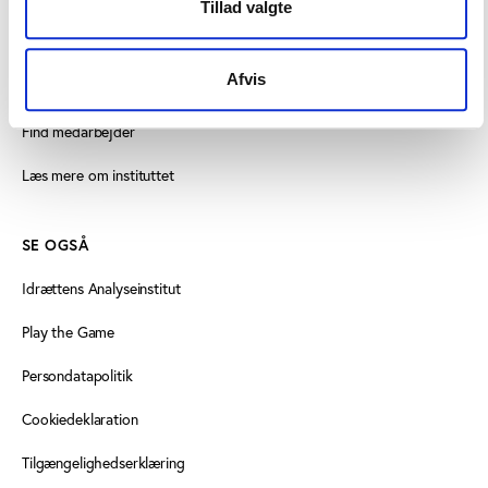
Vester Allé 8B, 3. sal, 8000 Aarhus C
Tillad valgte
+45 3266 1030
Afvis
vifo@vifo.dk
Find medarbejder
Læs mere om instituttet
SE OGSÅ
Idrættens Analyseinstitut
Play the Game
Persondatapolitik
Cookiedeklaration
Tilgængelighedserklæring