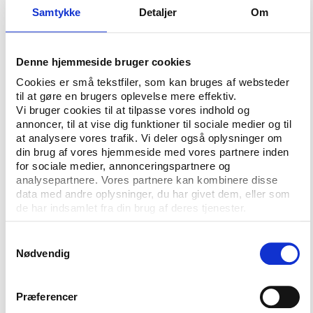
arenaer og muligheder, herunder øget inddragelse af
Samtykke
Detaljer
Om
digitale medier i kommunikationen, ønsker om i
større grad at bruge naturen som arena for læring
blandt børn og unge, muligheder for at udnytte
Denne hjemmeside bruger cookies
friluftslivet til at løfte dansk turisme og at få
Cookies er små tekstfiler, som kan bruges af websteder
udbygget og øget kendskabet til stier og ruter over
til at gøre en brugers oplevelse mere effektiv.
hele landet.
Vi bruger cookies til at tilpasse vores indhold og
annoncer, til at vise dig funktioner til sociale medier og til
at analysere vores trafik. Vi deler også oplysninger om
Plads til mangfoldighed og forskellig brug
din brug af vores hjemmeside med vores partnere inden
for sociale medier, annonceringspartnere og
Rammen om danskernes friluftsliv har traditionelt
analysepartnere. Vores partnere kan kombinere disse
været forstået som natur og hav, men idékataloget
data med andre oplysninger, du har givet dem, eller som
lægger op til en bred forståelse, der i lige så høj
de har indsamlet fra din brug af deres tjenester.
grad inkluderer bl.a. byen som friluftsarena med
f.eks. parker, havne, pladser og parkeringspladser
Samtykkevalg
som mulige afsæt for aktivitet.
Nødvendig
Men ikke kun den geografiske forståelse er bred i
idékataloget. Det promoverer også en bred tilgang
Præferencer