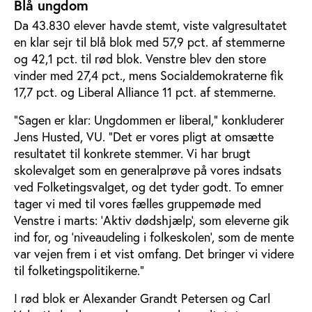
Blå ungdom
Da 43.830 elever havde stemt, viste valgresultatet
en klar sejr til blå blok med 57,9 pct. af stemmerne
og 42,1 pct. til rød blok. Venstre blev den store
vinder med 27,4 pct., mens Socialdemokraterne fik
17,7 pct. og Liberal Alliance 11 pct. af stemmerne.
”Sagen er klar: Ungdommen er liberal,” konkluderer
Jens Husted, VU. ”Det er vores pligt at omsætte
resultatet til konkrete stemmer. Vi har brugt
skolevalget som en generalprøve på vores indsats
ved Folketingsvalget, og det tyder godt. To emner
tager vi med til vores fælles gruppemøde med
Venstre i marts: ’Aktiv dødshjælp’, som eleverne gik
ind for, og ’niveaudeling i folkeskolen’, som de mente
var vejen frem i et vist omfang. Det bringer vi videre
til folketingspolitikerne.”
I rød blok er Alexander Grandt Petersen og Carl