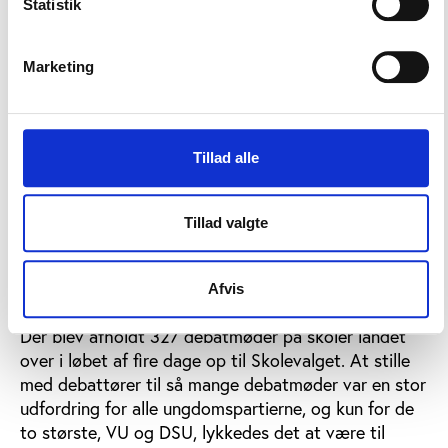
Statistik
I DSU og SFU håber man, at der bliver åbnet for
mere ideologiske diskussioner ved næste Skolevalg.
Marketing
VU havde ikke problemer med at bruge
mærkesagerne som afsæt til at fortælle om det
liberale grundlag.
Tillad alle
”Jeg synes, de var meget afbalancerede. Vi ser ikke
noget behov for ændringer. Men hvis venstrefløjen
gerne vil ændre processen, så gerne for min skyld –
Tillad valgte
de får røvfuld alligevel,” mener Jens Husted.
Afvis
Ønske om at sprede debatmøder
Der blev afholdt 327 debatmøder på skoler landet
over i løbet af fire dage op til Skolevalget. At stille
med debattører til så mange debatmøder var en stor
udfordring for alle ungdomspartierne, og kun for de
to største, VU og DSU, lykkedes det at være til