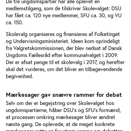
De tre ungdomspartier har alle oplevet en
medlemstilgang, som de tilskriver Skolevalget: DSU
har fået ca. 120 nye medlemmer, SFU ca. 30, og VU
ca. 150.
Skolevalg organiseres og finansieres af Folketinget
og Undervisningsministeriet. Ideen kom oprindeligt
fra Valgretskommissionen, der blev nedsat af Dansk
Ungdoms Fællesråd efter kommunalvalget i 2009.
Der er afsat penge til et skolevalg i 2017, og herefter
skal det vurderes, om det bliver en tilbagevendende
begivenhed.
Mærkesager gav snævre rammer for debat
Selv om der er begejstring over Skolevalget hos
ungdomspartierne, håber DSU’s og SFU’s formænd,
at processen omkring mærkesager bliver ændret
næste gang. De oplevede, at de meget konkrete
mærkesager satte en for stram ramme om debatten