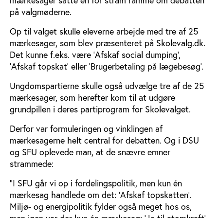
på valgmøderne.
Op til valget skulle eleverne arbejde med tre af 25
mærkesager, som blev præsenteret på Skolevalg.dk.
Det kunne f.eks. være ’Afskaf social dumping’,
’Afskaf topskat’ eller ’Brugerbetaling på lægebesøg’.
Ungdomspartierne skulle også udvælge tre af de 25
mærkesager, som herefter kom til at udgøre
grundpillen i deres partiprogram for Skolevalget.
Derfor var formuleringen og vinklingen af
mærkesagerne helt central for debatten. Og i DSU
og SFU oplevede man, at de snævre emner
strammede:
”I SFU går vi op i fordelingspolitik, men kun én
mærkesag handlede om det: ’Afskaf topskatten’.
Miljø- og energipolitik fylder også meget hos os,
men igen var der kun én mærkesag: ’Ja til atomkraft’.