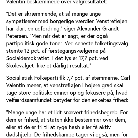
Valentin beskæmmede over valgresultatet:
”Det er skræmmende, at så mange unge
sympatiserer med borgerlige værdier. Venstrefløjen
har klart en udfordring,” siger Alexander Grandt
Petersen. ”Men når det er sagt, er der også
partipolitisk gode toner. Ved seneste folketingsvalg
stemte 12 pct. af førstegangsvælgerne på
Socialdemokratiet. I det lys er 17,7 pct. ved
Skolevalget ikke et dårligt resultat.”
Socialistisk Folkeparti fik 7,7 pct. af stemmerne. Carl
Valentin mener, at venstrefløjen i højere grad skal
tage store politiske emner op og fokusere på, hvad
velfærdssamfundet betyder for den enkeltes frihed:
”Mange unge har et lidt snævert frihedsbegreb. For
dem er frihed, at staten ikke bestemmer over dem,
eller at de er fri til at ryge hash eller få aktiv
dødshjælp. De frihedskampe tager vi også, men for