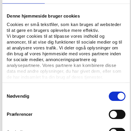
han.
Denne hjemmeside bruger cookies
Var afbalanceret politisk
Cookies er små tekstfiler, som kan bruges af websteder
Ifølge Christian Lentz, ansvarlig for Skolevalg 2015,
til at gøre en brugers oplevelse mere effektiv.
er mærkesagerne udformet på baggrund af
Vi bruger cookies til at tilpasse vores indhold og
annoncer, til at vise dig funktioner til sociale medier og til
erfaringer fra Folketingets Ungdomsparlament og
at analysere vores trafik. Vi deler også oplysninger om
videreudviklet i samarbejde med bl.a. fagkonsulenter
din brug af vores hjemmeside med vores partnere inden
i samfundsfag, Danske Skoleelever og Dansk
for sociale medier, annonceringspartnere og
Ungdoms Fællesråd. Alle de politiske
analysepartnere. Vores partnere kan kombinere disse
ungdomspartier er blevet hørt flere gange og har
data med andre oplysninger, du har givet dem, eller som
de har indsamlet fra din brug af deres tjenester.
haft mulighed for at komme med forslag til
mærkesager.
Samtykkevalg
”Mærkesagerne er udvalgt under hensyn til balance i
Nødvendig
forhold til det politiske spektrum, emnevariation,
fordelingen mellem økonomi- og værdipolitik og
Præferencer
fordeling mellem virkelighedsnære og mere etiske
problematikker,” fortæller han.