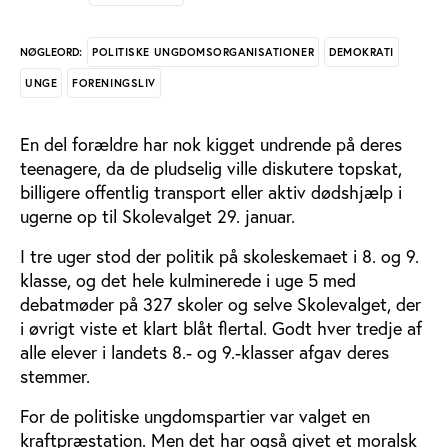
POLITISKE UNGDOMSORGANISATIONER
DEMOKRATI
NØGLEORD:
UNGE
FORENINGSLIV
En del forældre har nok kigget undrende på deres
teenagere, da de pludselig ville diskutere topskat,
billigere offentlig transport eller aktiv dødshjælp i
ugerne op til Skolevalget 29. januar.
I tre uger stod der politik på skoleskemaet i 8. og 9.
klasse, og det hele kulminerede i uge 5 med
debatmøder på 327 skoler og selve Skolevalget, der
i øvrigt viste et klart blåt flertal. Godt hver tredje af
alle elever i landets 8.- og 9.-klasser afgav deres
stemmer.
For de politiske ungdomspartier var valget en
kraftpræstation. Men det har også givet et moralsk