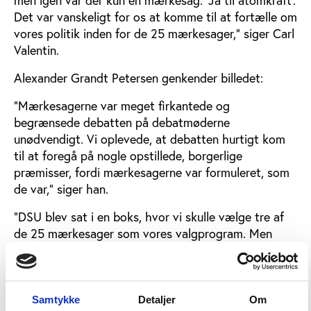
Det var vanskeligt for os at komme til at fortælle om
vores politik inden for de 25 mærkesager,” siger Carl
Valentin.
Alexander Grandt Petersen genkender billedet:
”Mærkesagerne var meget firkantede og
begrænsede debatten på debatmøderne
unødvendigt. Vi oplevede, at debatten hurtigt kom
til at foregå på nogle opstillede, borgerlige
præmisser, fordi mærkesagerne var formuleret, som
de var,” siger han.
”DSU blev sat i en boks, hvor vi skulle vælge tre af
de 25 mærkesager som vores valgprogram. Men
vores vigtigste mærkesager var ikke blandt de 25.
Hvorfor skal Folketinget indsnævre, hvilke politiske
mærkesager, der skal være DSU’s valgprogram til
Skolevalget? Det skal vi da selv fastlægge,” siger
Samtykke
Detaljer
Om