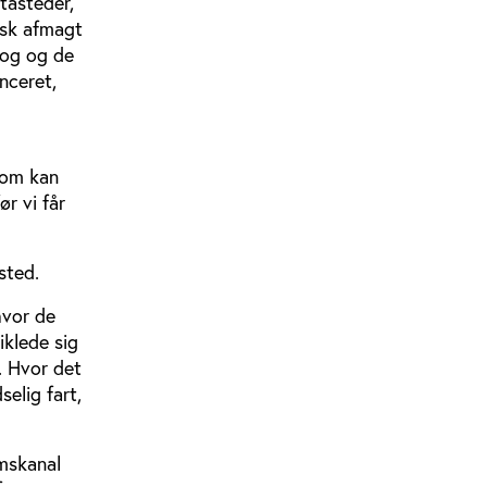
tåsteder,
tisk afmagt
log og de
nceret,
dom kan
r vi får
sted.
hvor de
iklede sig
 Hvor det
elig fart,
mskanal