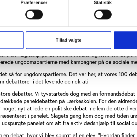
evet valg. Skolevalg.
Præferencer
Statistik
t en dag for tidligt i forhold til, hvad vi var orienteret om
e forberedte kampagner blev lagt ud i panik. Vi ville gøre
, det giver de politisk interesserede, når et valg udskrives
e skabe engagement hos de, der normalt ikke gør sig i polit
Tillad valgte
dedikeret til elevernes egne kampagner. Her skulle de ud fr
føre en valgkamp på de sociale medier og lære om de poli
plerede ungdomspartierne med kampagner på de sociale me
det så for ungdomspartierne. Det var her, at vores 100 de
om debattører i det levende demokrati.
 store debatter. Vi tyvstartede dog med en formandsdebat
 dækkede paneldebatten på Lærkeskolen. For den aldrend
 noget nyt at lede en politiske debat mellem de otte dive
epræsenteret i panelet. Slagets gang kom dog med tiden un
 udspurgte panelet om alt fra aktiv dødshjælp til social d
g en debat, hvor vi blev spurgt af en elev: ”Hvordan finder