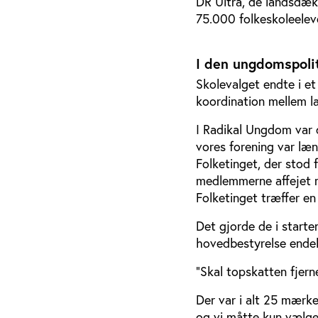
DR Ultra, de landsdæk
75.000 folkeskoleeleve
I den ungdomspoli
Skolevalget endte i e
koordination mellem la
I Radikal Ungdom var 
vores forening var l
Folketinget, der stod 
medlemmerne affejet m
Folketinget træffer en
Det gjorde de i starte
hovedbestyrelse endel
”Skal topskatten fjern
Der var i alt 25 mærk
og vi måtte kun vælge 