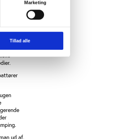
Marketing
 i
 vores for
, og vi kan
ik.
Tillad alle
a en af de
tiske
dier.
battører
 ugen
e
rgerende
der
umping.
 man ud af,