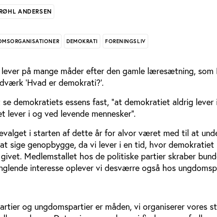
 RØHL ANDERSEN
DOMSORGANISATIONER
DEMOKRATI
FORENINGSLIV
 lever på mange måder efter den gamle læresætning, som
edværk ’Hvad er demokrati?’.
 se demokratiets essens fast, ”at demokratiet aldrig lever i
et lever i og ved levende mennesker”.
valget i starten af dette år for alvor været med til at und
 at sige genopbygge, da vi lever i en tid, hvor demokratie
 givet. Medlemstallet hos de politiske partier skraber bu
anglende interesse oplever vi desværre også hos ungdomspa
 partier og ungdomspartier er måden, vi organiserer vores 