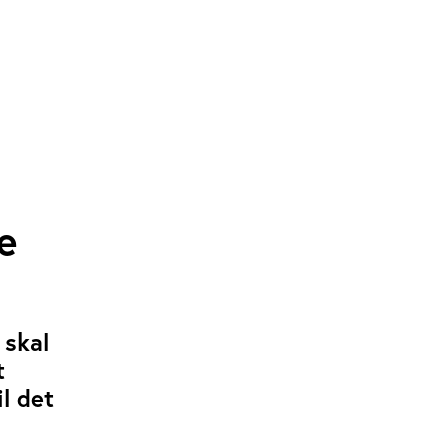
e
 skal
t
l det