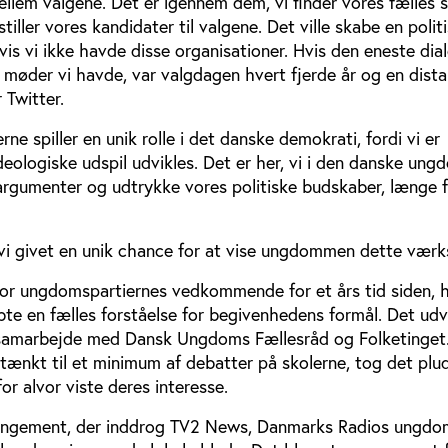
mellem valgene. Det er igennem dem, vi finder vores fælles s
iller vores kandidater til valgene. Det ville skabe en poli
vis vi ikke havde disse organisationer. Hvis den eneste dia
e møder vi havde, var valgdagen hvert fjerde år og en dista
 Twitter.
e spiller en unik rolle i det danske demokrati, fordi vi er
eologiske udspil udvikles. Det er her, vi i den danske ung
argumenter og udtrykke vores politiske budskaber, længe fø
vi givet en unik chance for at vise ungdommen dette værk
for ungdomspartiernes vedkommende for et års tid siden, 
te en fælles forståelse for begivenhedens formål. Det udv
samarbejde med Dansk Ungdoms Fællesråd og Folketinget.
tænkt til et minimum af debatter på skolerne, tog det pluds
r alvor viste deres interesse.
rrangement, der inddrog TV2 News, Danmarks Radios ungdo