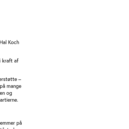
 Hal Koch
 kraft af
erstøtte –
t på mange
nden og
rtierne.
stemmer på