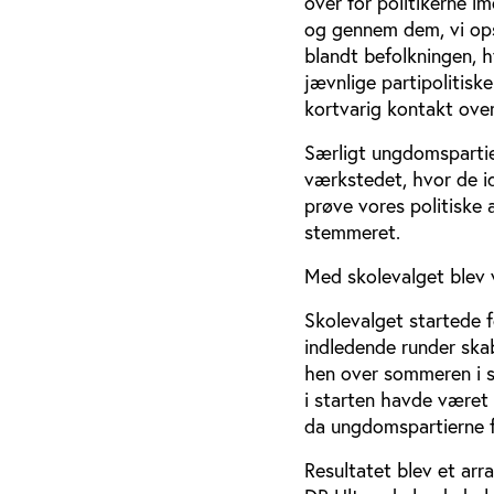
over for politikerne i
og gennem dem, vi opst
blandt befolkningen, h
jævnlige partipolitisk
kortvarig kontakt over
Særligt ungdomspartiern
værkstedet, hvor de id
prøve vores politiske 
stemmeret.
Med skolevalget blev 
Skolevalget startede 
indledende runder skab
hen over sommeren i 
i starten havde været 
da ungdomspartierne fo
Resultatet blev et a