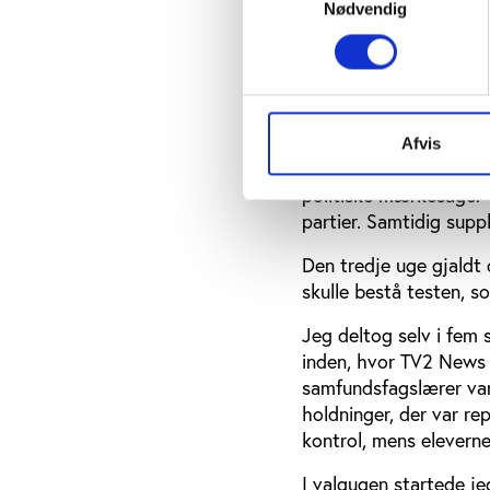
besked: Der blev udskr
Nødvendig
Det var blevet udskreve
ungdomspartierne, og d
at understøtte det kick
rykke stemmer. Vi vill
Afvis
De to første uger var 
politiske mærkesager 
partier. Samtidig sup
Den tredje uge gjaldt 
skulle bestå testen, s
Jeg deltog selv i fem
inden, hvor TV2 News
samfundsfagslærer var
holdninger, der var r
kontrol, mens eleverne
I valgugen startede je