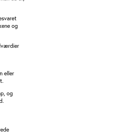
esvaret
kene og
ndværdier
 eller
t.
ap, og
d.
rede