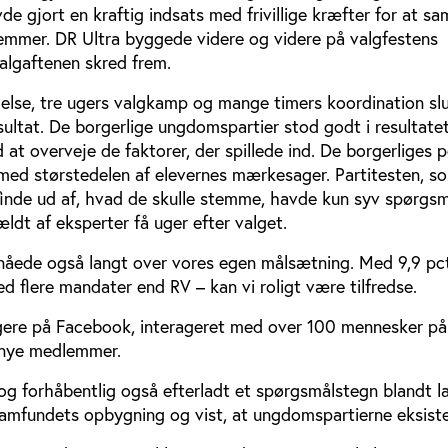
 gjort en kraftig indsats med frivillige kræfter for at sa
emmer. DR Ultra byggede videre og videre på valgfestens
lgaftenen skred frem.
delse, tre ugers valgkamp og mange timers koordination sl
ltat. De borgerlige ungdomspartier stod godt i resultatet.
 at overveje de faktorer, der spillede ind. De borgerliges p
ed størstedelen af elevernes mærkesager. Partitesten, s
 finde ud af, hvad de skulle stemme, havde kun syv spørgs
ældt af eksperter få uger efter valget.
åede også langt over vores egen målsætning. Med 9,9 pct
 flere mandater end RV – kan vi roligt være tilfredse.
gere på Facebook, interageret med over 100 mennesker på
 nye medlemmer.
 dog forhåbentlig også efterladt et spørgsmålstegn blandt l
samfundets opbygning og vist, at ungdomspartierne eksiste