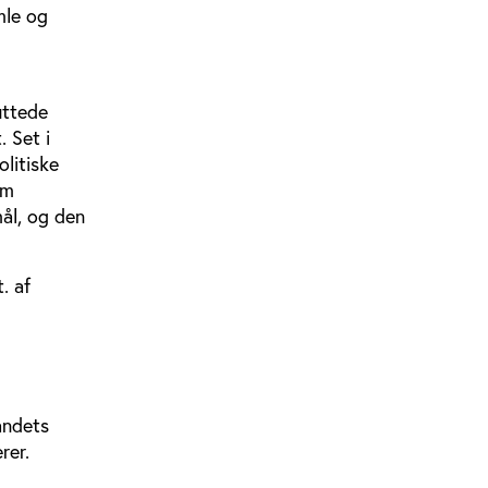
mle og
uttede
 Set i
olitiske
om
mål, og den
. af
andets
rer.