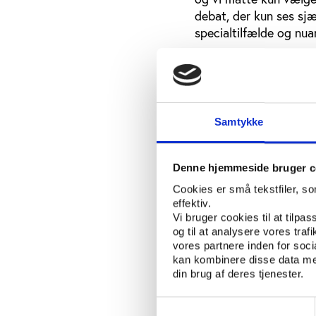
debat, der kun ses sjæ
specialtilfælde og nua
Det blev en helt særl
beslutningerne træffe
Vi ville dække godt 2
sekretariat, der still
Samtykke
Det lykkedes vores li
De politiske ordførere
Denne hjemmeside bruger c
mærkesager. Der blev a
Cookies er små tekstfiler, s
til Aalborg for at tr
effektiv.
sammen for at fjerne f
Vi bruger cookies til at tilpas
og til at analysere vores tra
forme det sidste punkt
vores partnere inden for soc
kan kombinere disse data med
din brug af deres tjenester.
Valget udskrives
Søndag d. 11. januar 
Samtykkevalg