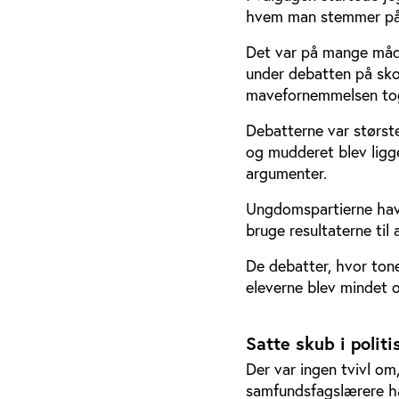
hvem man stemmer på 
Det var på mange måde
under debatten på sk
mavefornemmelsen to
Debatterne var største
og mudderet blev ligg
argumenter.
Ungdomspartierne havde
bruge resultaterne til
De debatter, hvor tone
eleverne blev mindet o
Satte skub i politi
Der var ingen tvivl om
samfundsfagslærere hav