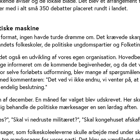
kende aviser og de lokale blade. Det blev et arrangement f
r med i alt små 350 debatter placeret rundt i landet.
tiske maskine
t format, ingen havde turde drømme om. Det krævede skar
ndets folkeskoler, de politiske ungdomspartier og Folketin
det også en udvikling af vores egen organisation. Hovedbes
ænge informeret om de kommende begivenheder, og da det 
for selve forløbets udformning, blev mange af spørgsmålen
ed kommentaren: ”Det ved vi ikke endnu, vi venter på, at
 endelig beslutning.”
n af december. En måned før valget blev udskrevet. Her sku
ig behandle de politiske mærkesager en sen lørdag aften.
es?”, ”Skal vi nedruste militæret?”, ”Skal kongehuset afskaf
esager, som folkeskoleeleverne skulle arbejde med under sk
tre mærkesager for vores parti. Det blev en værdiladet og