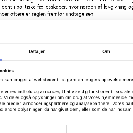
ldent i politiske fællesskaber, hvor nørderi af lovgivning o
ncer oftere er reglen fremfor undtagelsen.
ig aften for vores ungdomsforening, da argumenterne skulle
s ved håndsoprækning.
50 debatter. Der blev hængt et Danmarkskort op på vores
e og roligt blev fyldt ud med navne, som vores medlemmer m
Detaljer
Om
lle forening at samle 100 debattører ud af vores 700 medl
 i vores forening udviklede argumentationspapirer på de po
ookies
fholdt debattræning i vores lokalforeninger, folk fløj fra
om kan bruges af websteder til at gøre en brugers oplevelse mer
æne de nye debattører. 40 unge mennesker tilbragte en hel
rygten før debatterne, for at finde den gode indledning og
se vores indhold og annoncer, til at vise dig funktioner til sociale
fik. Vi deler også oplysninger om din brug af vores hjemmeside m
um, når debatten skulle rundes af.
iale medier, annonceringspartnere og analysepartnere. Vores par
 andre oplysninger, du har givet dem, eller som de har indsamle
poppede Helle Thorning Schmidt så frem på Facebook med 