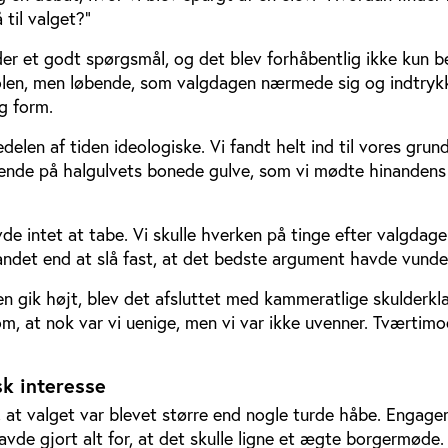
til valget?”
r et godt spørgsmål, og det blev forhåbentlig ikke kun b
olen, men løbende, som valgdagen nærmede sig og indtryk
g form.
delen af tiden ideologiske. Vi fandt helt ind til vores gru
ende på halgulvets bonede gulve, som vi mødte hinandens
 intet at tabe. Vi skulle hverken på tinge efter valgdagen
 andet end at slå fast, at det bedste argument havde vunde
n gik højt, blev det afsluttet med kammeratlige skulderkl
m, at nok var vi uenige, men vi var ikke uvenner. Tværtimo
sk interesse
, at valget var blevet større end nogle turde håbe. Engage
de gjort alt for, at det skulle ligne et ægte borgermøde.