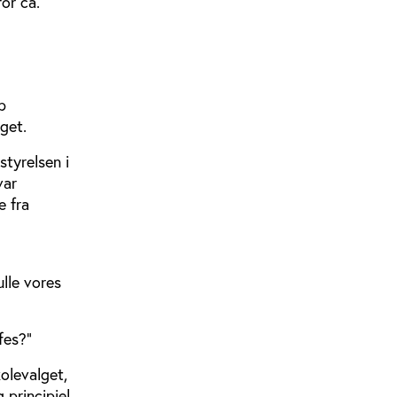
or ca.
p
get.
tyrelsen i
var
e fra
lle vores
fes?”
olevalget,
 principiel