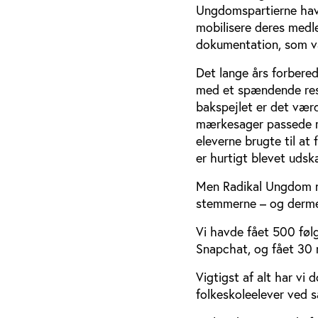
Ungdomspartierne havde
mobilisere deres medl
dokumentation, som va
Det lange års forbere
med et spændende resu
bakspejlet er det værd
mærkesager passede m
eleverne brugte til at
er hurtigt blevet udsk
Men Radikal Ungdom n
stemmerne – og dermed
Vi havde fået 500 føl
Snapchat, og fået 30
Vigtigst af alt har vi
folkeskoleelever ved 