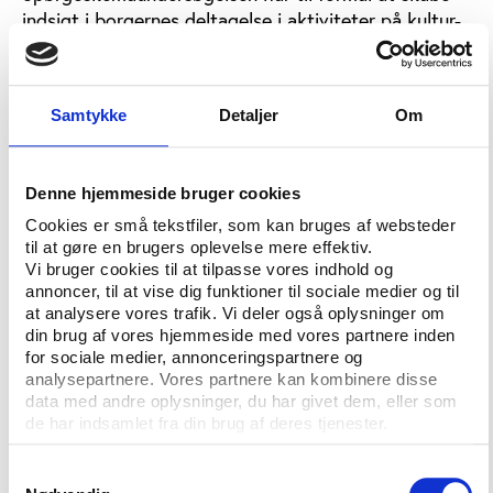
indsigt i borgernes deltagelse i aktiviteter på kultur-
og fritidsområdet på tværs af geografiske og
socioøkonomiske skel. Derudover vil den belyse
borgernes holdninger til udbuddet af kultur- og
Samtykke
Detaljer
Om
fritidstilbud i kommunen samt deres deltagelse i
frivilligt arbejde på området.
Undersøgelsen gennemføres i foråret 2017 og indgår
Denne hjemmeside bruger cookies
i den samlede afrapportering af kultur- og
Cookies er små tekstfiler, som kan bruges af websteder
fritidsanalysen, som afsluttes i august 2017.
til at gøre en brugers oplevelse mere effektiv.
Vi bruger cookies til at tilpasse vores indhold og
Ansvarlig for undersøgelsen er analytiker Malene
annoncer, til at vise dig funktioner til sociale medier og til
at analysere vores trafik. Vi deler også oplysninger om
Thøgersen.
din brug af vores hjemmeside med vores partnere inden
for sociale medier, annonceringspartnere og
analysepartnere. Vores partnere kan kombinere disse
data med andre oplysninger, du har givet dem, eller som
Læs mere om idræt og fritid i
de har indsamlet fra din brug af deres tjenester.
kommunerne på temasiden
Samtykkevalg