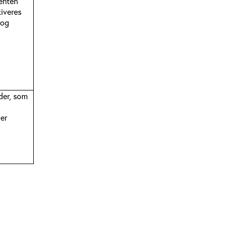
 enten
kiveres
 og
der, som
er