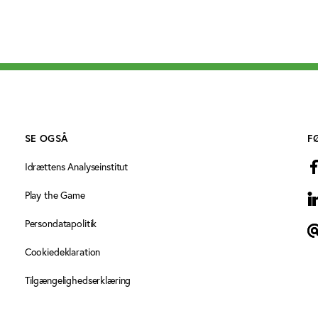
SE OGSÅ
F
Idrættens Analyseinstitut
Play the Game
L
Persondatapolitik
N
Cookiedeklaration
Tilgængelighedserklæring