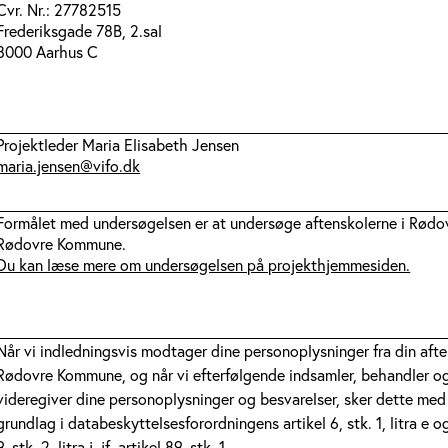
Cvr. Nr.: 27782515
Frederiksgade 78B, 2.sal
8000 Aarhus C
Projektleder Maria Elisabeth Jensen
maria.jensen@vifo.dk
Formålet med undersøgelsen er at undersøge aftenskolerne i Rødo
Rødovre Kommune.
Du kan læse mere om undersøgelsen på projekthjemmesiden.
Når vi indledningsvis modtager dine personoplysninger fra din afte
Rødovre Kommune, og når vi efterfølgende indsamler, behandler o
videregiver dine personoplysninger og besvarelser, sker dette med
grundlag i databeskyttelsesforordningens artikel 6, stk. 1, litra e og
9, stk. 2, litra j, jf. artikel 89, stk. 1.