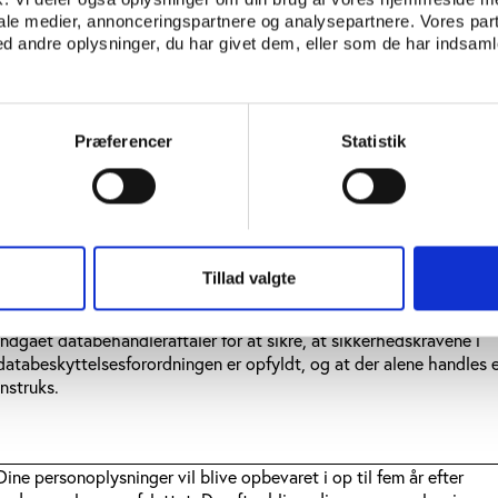
iale medier, annonceringspartnere og analysepartnere. Vores par
 andre oplysninger, du har givet dem, eller som de har indsamle
Når oplysninger behandles til forskningsformål, kan de ikke anvend
andre formål. Eventuelle modtagere af dine personoplysninger vil d
Præferencer
Statistik
altid være forskere, og videregivelse sker altid i overensstemmels
databeskyttelseslovens regler.
Tillad valgte
Videncenter for Folkeoplysning opbevarer i nogle tilfælde indsaml
personoplysninger hos vores databehandlere. I disse tilfælde er de
indgået databehandleraftaler for at sikre, at sikkerhedskravene i
databeskyttelsesforordningen er opfyldt, og at der alene handles e
instruks.
Dine personoplysninger vil blive opbevaret i op til fem år efter