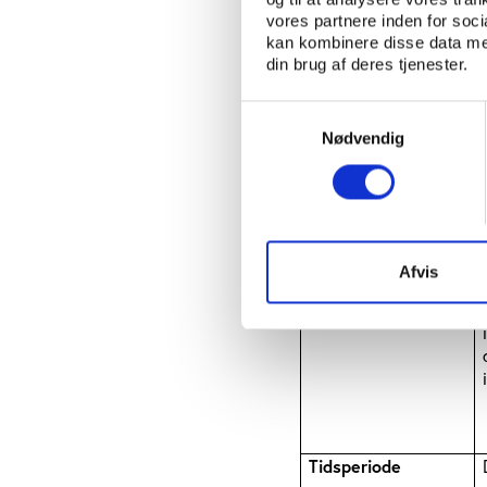
vores partnere inden for soc
kan kombinere disse data med
din brug af deres tjenester.
Modtagere af
Samtykkevalg
personoplysninger
Nødvendig
Afvis
Databehandlere
Tidsperiode