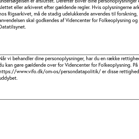
undersøgelsen er afsluttet. Derefter bliver dine personoplysninger
slettet eller arkiveret efter gældende regler. Hvis oplysningerne ar
hos Rigsarkivet, må de stadig udelukkende anvendes til forskning,
anvendelsen skal godkendes af Videncenter for Folkeoplysning og
Datatilsynet.
Når vi behandler dine personoplysninger, har du en række rettighe
du kan gøre gældende over for Videncenter for Folkeoplysning. På
https://www.vifo.dk/om-os/persondatapolitik/ er disse rettighed
uddybet.