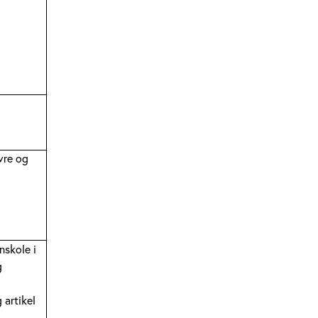
vre og
nskole i
g
 artikel