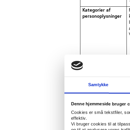
Kategorier af
personoplysninger
Behandling af
Samtykke
personoplysninger
Denne hjemmeside bruger c
Cookies er små tekstfiler, s
effektiv.
Vi bruger cookies til at tilpas
og til at analysere vores tra