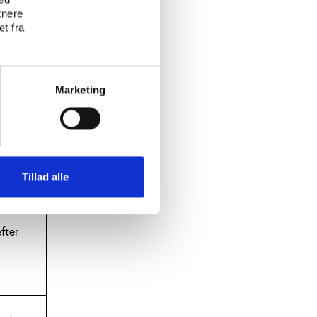
tnere
t fra
es til
erfor
Marketing
e med
Tillad alle
ede
r
fter