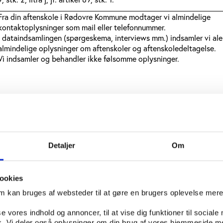
Fra din aftenskole i Rødovre Kommune modtager vi almindelige
kontaktoplysninger som mail eller telefonnummer.
I dataindsamlingen (spørgeskema, interviews mm.) indsamler vi al
almindelige oplysninger om aftenskoler og aftenskoledeltagelse.
Vi indsamler og behandler ikke følsomme oplysninger.
Resultaterne offentliggøres i en form, så besvarelser fra enkeltper
Detaljer
Om
ikke kan genkendes.
Personoplysninger og besvarelser behandles altid fortroligt og an
udelukkende til statistik og i videnskabelige øjemed. Besvarelser k
ookies
brugt i andre forskningsprojekter. Dette vil ske helt i overensstem
med databeskyttelseslovens regler for, hvordan det må gøres.
om kan bruges af websteder til at gøre en brugers oplevelse mer
se vores indhold og annoncer, til at vise dig funktioner til sociale
fik. Vi deler også oplysninger om din brug af vores hjemmeside m