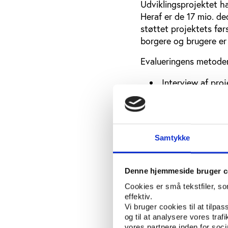
Udviklingsprojektet h
Heraf er de 17 mio. d
støttet projektets før
borgere og brugere er
Evalueringens metoder
Interview af pro
Observation af m
Interview med br
Systematisering
Samtykke
af dette med pro
”Vi samler alt feedbac
Denne hjemmeside bruger c
processen. Senere i fo
Cookies er små tekstfiler, s
at blive inddraget og 
effektiv.
fortæller Line Bilberg
Vi bruger cookies til at tilpas
og til at analysere vores tra
Projektet forventes afs
vores partnere inden for soc