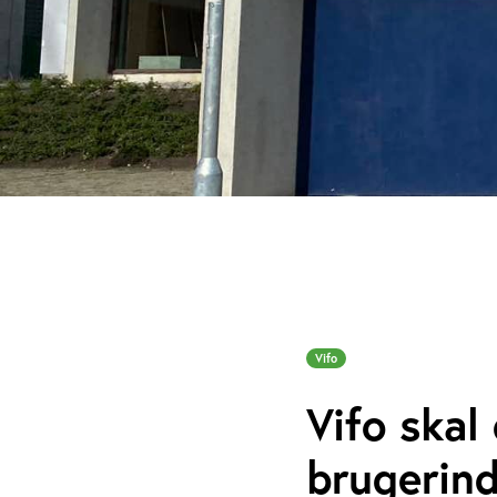
Vifo
Vifo skal
brugerind