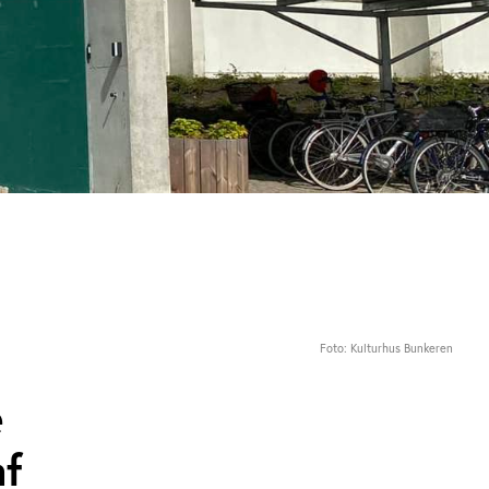
Foto: Kulturhus Bunkeren
e
af