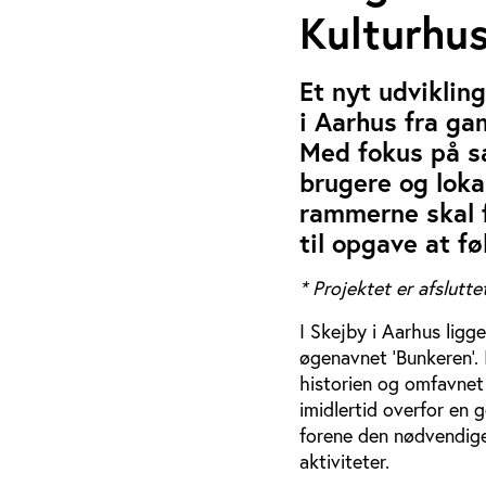
Kulturhu
Et nyt udviklin
i Aarhus fra ga
Med fokus på s
brugere og loka
rammerne skal f
til opgave at f
* Projektet er afslutte
I Skejby i Aarhus ligg
øgenavnet ’Bunkeren’. 
historien og omfavnet 
imidlertid overfor en 
forene den nødvendig
aktiviteter.