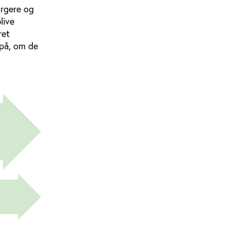
orgere og
live
ret
 på, om de