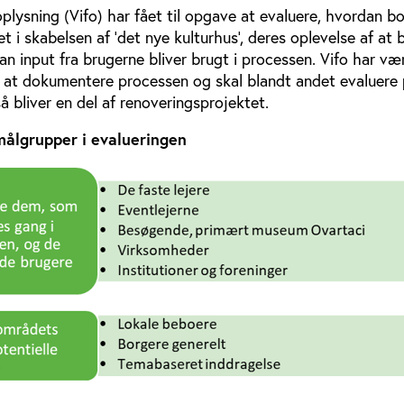
plysning (Vifo) har fået til opgave at evaluere, hvordan b
t i skabelsen af ’det nye kulturhus’, deres oplevelse af at b
n input fra brugerne bliver brugt i processen. Vifo har væ
or at dokumentere processen og skal blandt andet evaluere
å bliver en del af renoveringsprojektet.
 målgrupper i evalueringen