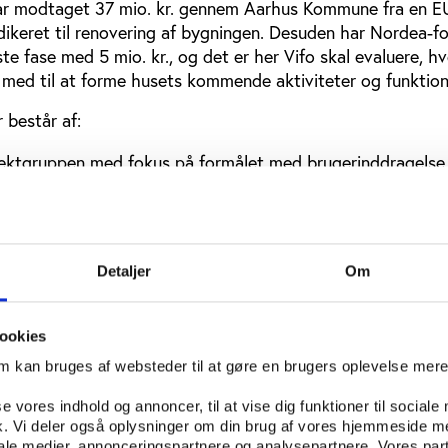
ar modtaget 37 mio. kr. gennem Aarhus Kommune fra en EU
edikeret til renovering af bygningen. Desuden har Nordea-f
ste fase med 5 mio. kr., og det er her Vifo skal evaluere, h
 med til at forme husets kommende aktiviteter og funktion
 består af:
jektgruppen med fokus på formålet med brugerinddragelse
øder med fokus på, hvordan samskabelsen faciliteres
ugerne med fokus på deres rolle i projektets udvikling
 og kodning af brugernes feedback og input, samt sammen
Detaljer
Om
jektets skitseforslag til fase 2, hvor byggeriet skal genne
kmateriale, konkrete forslag og pointer ind, imens vi følger
ookies
rløbet vil vi interviewe nogle af de involverede om deres o
om kan bruges af websteder til at gøre en brugers oplevelse mer
om der er noget, de kan genkende i det endelige skitsefors
, som er analytiker ved Vifo om evalueringen.
se vores indhold og annoncer, til at vise dig funktioner til sociale
fik. Vi deler også oplysninger om din brug af vores hjemmeside m
luttet i juni 2025.
iale medier, annonceringspartnere og analysepartnere. Vores par