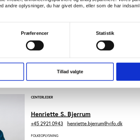
 andre oplysninger, du har givet dem, eller som de har indsamle
Præferencer
Statistik
SENIORANALYTIKER
Line Bilberg
+45 2365 4006
line.bilberg@vifo.dk
Tillad valgte
FOLKEOPLYSNING, FORENINGER
CENTERLEDER
Henriette S. Bjerrum
+45 2921 0943
henriette.bjerrum@vifo.dk
FOLKEOPLYSNING