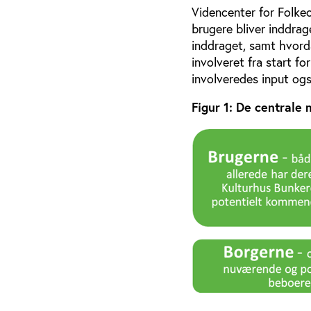
Videncenter for Folkeo
brugere bliver inddrage
inddraget, samt hvorda
involveret fra start f
involveredes input ogs
Figur 1: De centrale