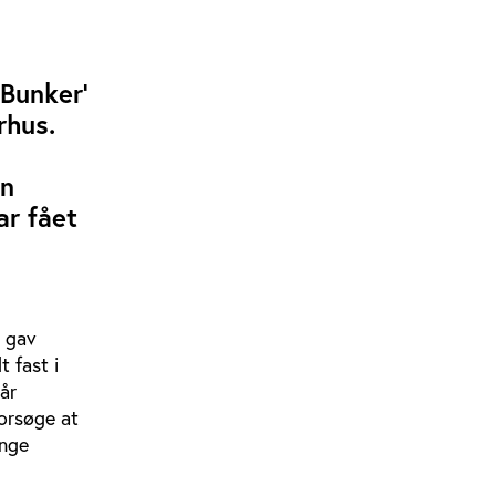
’Bunker’
rhus.
an
ar fået
d gav
 fast i
år
forsøge at
ange