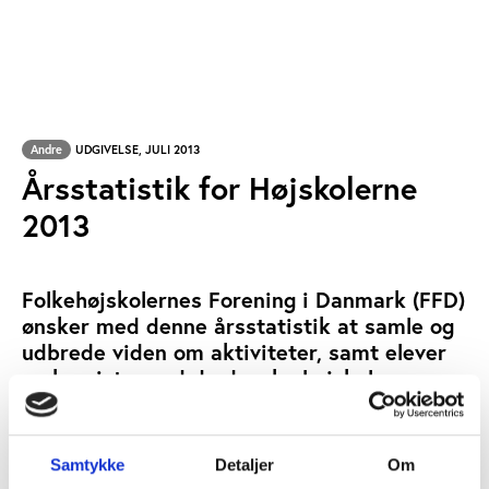
Andre
UDGIVELSE, JULI 2013
Årsstatistik for Højskolerne
2013
Folkehøjskolernes Forening i Danmark (FFD)
ønsker med denne årsstatistik at samle og
udbrede viden om aktiviteter, samt elever
og kursister ved de danske højskoler.
VOKSENUNDERVISNING
NØGLEORD:
Samtykke
Detaljer
Om
ÅBN RAPPORT