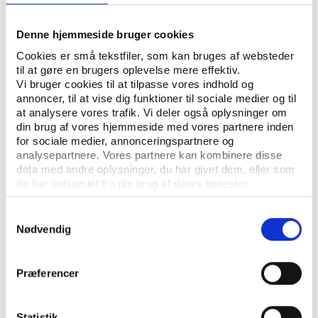
UDGIVER: FOLKEHØJSKOLERNES FORENING
Denne hjemmeside bruger cookies
ANTAL SIDER: 19
Cookies er små tekstfiler, som kan bruges af websteder
til at gøre en brugers oplevelse mere effektiv.
Vi bruger cookies til at tilpasse vores indhold og
annoncer, til at vise dig funktioner til sociale medier og til
Rapporten er udarbejdet af Lange Analyser for
at analysere vores trafik. Vi deler også oplysninger om
Folkehøjskolernes Forening
din brug af vores hjemmeside med vores partnere inden
for sociale medier, annonceringspartnere og
analysepartnere. Vores partnere kan kombinere disse
data med andre oplysninger, du har givet dem, eller som
de har indsamlet fra din brug af deres tjenester.
Samtykkevalg
Nødvendig
Præferencer
KONTAKT
Vester Allé 8B, 3. sal, 8000 Aarhus C
Statistik