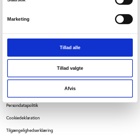
+45 3266 1030
Marketing
vifo@vifo.dk
Find medarbejder
Tillad alle
Læs mere om instituttet
SE OGSÅ
Tillad valgte
Idrættens Analyseinstitut
Afvis
Play the Game
Persondatapolitik
Cookiedeklaration
Tilgængelighedserklæring