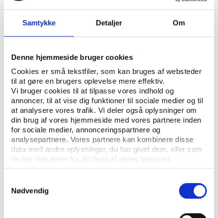
ÅBN RAPPORT
Samtykke
Detaljer
Om
UDGIVER: LOF
ANTAL SIDER: 43
Denne hjemmeside bruger cookies
Cookies er små tekstfiler, som kan bruges af websteder
til at gøre en brugers oplevelse mere effektiv.
Rapporten bygger på projektet 'Demokrati og
Vi bruger cookies til at tilpasse vores indhold og
medborgerskab i aftenskolen', som blev gennemført i
annoncer, til at vise dig funktioner til sociale medier og til
at analysere vores trafik. Vi deler også oplysninger om
foråret 2010 med støtte fra udviklingspuljen i Dansk
din brug af vores hjemmeside med vores partnere inden
Folkeoplysnings Samråd. Foruden LOF’s stab har
for sociale medier, annonceringspartnere og
Martin T. Hansen fra NETOP og Niels-Anton Svendsen
analysepartnere. Vores partnere kan kombinere disse
fra DOF bidraget til undersøgelsen.
data med andre oplysninger, du har givet dem, eller som
de har indsamlet fra din brug af deres tjenester.
Samtykkevalg
Nødvendig