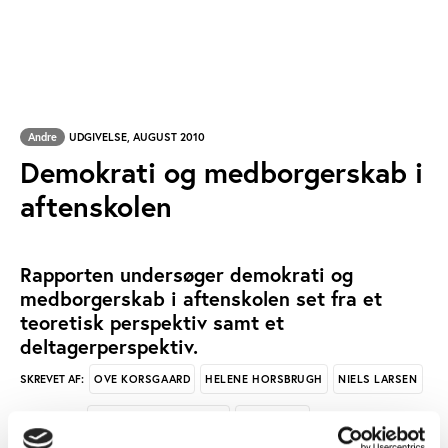
Andre
UDGIVELSE, AUGUST 2010
Demokrati og medborgerskab i
aftenskolen
Rapporten undersøger demokrati og
medborgerskab i aftenskolen set fra et
teoretisk perspektiv samt et
deltagerperspektiv.
OVE KORSGAARD
HELENE HORSBRUGH
NIELS LARSEN
SKREVET AF:
VOKSENUNDERVISNING
DEMOKRATI
NØGLEORD: