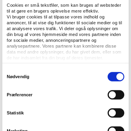
Cookies er små tekstfiler, som kan bruges af websteder
til at gøre en brugers oplevelse mere effektiv.
UDGIVER: DANSK UNGDOMS FÆLLESRÅD OG EPINION
Vi bruger cookies til at tilpasse vores indhold og
annoncer, til at vise dig funktioner til sociale medier og til
ANTAL SIDER: 63
at analysere vores trafik. Vi deler også oplysninger om
din brug af vores hjemmeside med vores partnere inden
for sociale medier, annonceringspartnere og
analysepartnere. Vores partnere kan kombinere disse
data med andre oplysninger, du har givet dem, eller som
de har indsamlet fra din brug af deres tjenester.
Samtykkevalg
Nødvendig
KONTAKT
Vester Allé 8B, 3. sal, 8000 Aarhus C
Præferencer
+45 3266 1030
Statistik
vifo@vifo.dk
Find medarbejder
Marketing