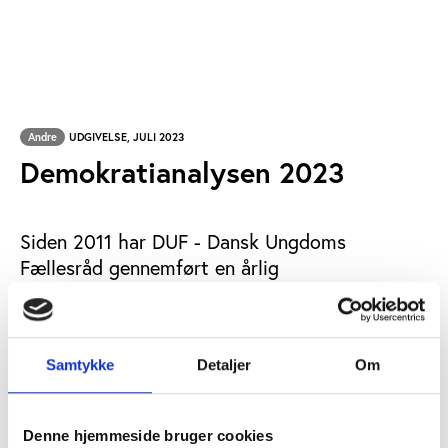
Andre
UDGIVELSE, JULI 2023
Demokratianalysen 2023
Siden 2011 har DUF - Dansk Ungdoms
Fællesråd gennemført en årlig
Demokratianalyse, som gør status over
danskernes – og særligt unges - holdninger og
deltagelse i demokratiet.
Samtykke
Detaljer
Om
DEMOKRATI
NØGLEORD:
Denne hjemmeside bruger cookies
ÅBN RAPPORT