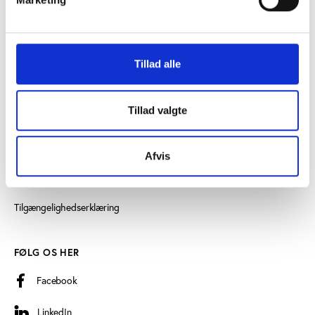
Læs mere om instituttet
Tillad alle
SE OGSÅ
Idrættens Analyseinstitut
Tillad valgte
Play the Game
Persondatapolitik
Afvis
Cookiedeklaration
Tilgængelighedserklæring
FØLG OS HER
Facebook
LinkedIn