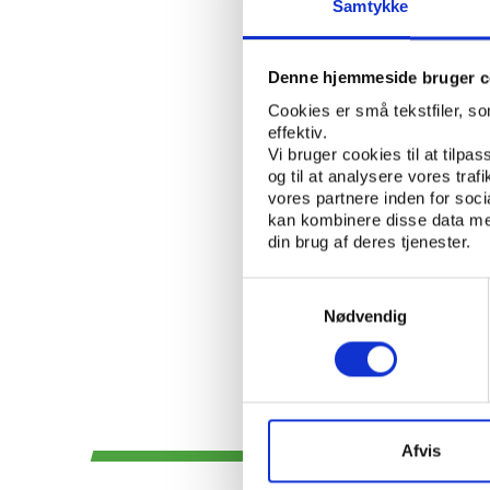
Samtykke
ØVRIGE
NØGLEORD:
Denne hjemmeside bruger c
ÅBN RAPPORT
Cookies er små tekstfiler, s
effektiv.
UDGIVER: MOOS-BJERRE & LANG
Vi bruger cookies til at tilpas
og til at analysere vores tra
REKVIRENT: TÆNKETANKEN FREMT
vores partnere inden for soc
kan kombinere disse data med
ANTAL SIDER: 108
din brug af deres tjenester.
Samtykkevalg
Nødvendig
Afvis