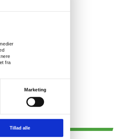
e
 medier
ed
tnere
t fra
Marketing
Tillad alle