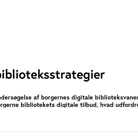
biblioteksstrategier
dersøgelse af borgernes digitale biblioteksvaner
gerne bibliotekets digitale tilbud, hvad udfordr
støtter de digitale tilbud i det lokale? Rapporte
ens digitale tendenser og skal fungere som værktø
t udvikle den digitale kurs.
BJERRE
JULIE SCHROEDER