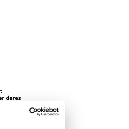
:
er deres
n giver
j for