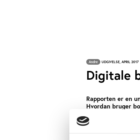
Andre
UDGIVELSE, APRIL 2017
Digitale 
Rapporten er en un
Hvordan bruger bor
brug og hvad under
både indblik i tid
bibliotekerne til a
MICHAEL MOOS-
SKREVET AF: