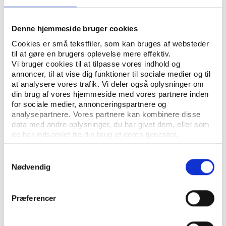
METTE MUNK JENSEN
SKREVET AF:
ØVRIGE
NØGLEORD:
Denne hjemmeside bruger cookies
Cookies er små tekstfiler, som kan bruges af websteder
ÅBN RAPPORT
til at gøre en brugers oplevelse mere effektiv.
Vi bruger cookies til at tilpasse vores indhold og
annoncer, til at vise dig funktioner til sociale medier og til
UDGIVER: NATIONALT VIDENCENTER FOR FRIE SKOLER
at analysere vores trafik. Vi deler også oplysninger om
ANTAL SIDER: 32
din brug af vores hjemmeside med vores partnere inden
for sociale medier, annonceringspartnere og
ISBN: 978-87-995989-0-8
analysepartnere. Vores partnere kan kombinere disse
data med andre oplysninger, du har givet dem, eller som
de har indsamlet fra din brug af deres tjenester.
Samtykkevalg
Nødvendig
Præferencer
KONTAKT