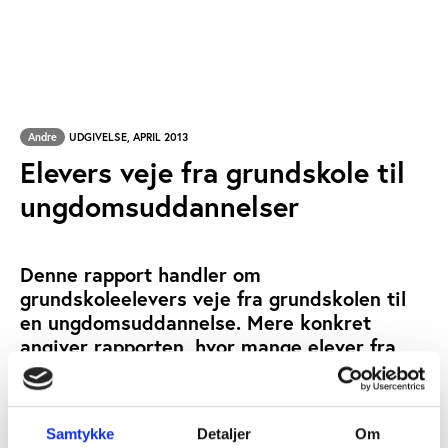
Andre
UDGIVELSE, APRIL 2013
Elevers veje fra grundskole til
ungdomsuddannelser
Denne rapport handler om
grundskoleelevers veje fra grundskolen til
en ungdomsuddannelse. Mere konkret
angiver rapporten, hvor mange elever fra
henholdsvis frie grundskoler og folkeskoler
der afsluttede 7. klasse i 2007, og som nu er
i gang med en ungdomsuddannelse.
Samtykke
Detaljer
Om