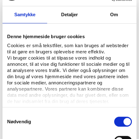
Samtykke
Detaljer
Om
ÅBN RAPPORT
UDGIVER: DATS - LANDSFORENINGEN FOR DRAMATISK VIRKSOMHED
Denne hjemmeside bruger cookies
ANTAL SIDER: 16
Cookies er små tekstfiler, som kan bruges af websteder
til at gøre en brugers oplevelse mere effektiv.
Vi bruger cookies til at tilpasse vores indhold og
Hæftet giver en række smagsprøver på
annoncer, til at vise dig funktioner til sociale medier og til
at analysere vores trafik. Vi deler også oplysninger om
undersøgelsen incl. uddrag af konklusionerne fra
din brug af vores hjemmeside med vores partnere inden
undersøgelsen. Den endelige rapport kan findes under
for sociale medier, annonceringspartnere og
navnet "En rapport om kompetenceudviklinger på
analysepartnere. Vores partnere kan kombinere disse
amatørteaterscenerne".
data med andre oplysninger, du har givet dem, eller som
de har indsamlet fra din brug af deres tjenester.
Samtykkevalg
Nødvendig