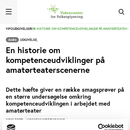
VIFO
UDGIVELSER
EN HISTORIE OM KOMPETENCEUDVIKLINGER PÅ AMATØRTEATERS
Andre
UDGIVELSE,
En historie om
kompetenceudviklinger på
amatørteaterscenerne
Dette hæfte giver en række smagsprøver på
en større undersøgelse omkring
kompetenceudviklingen i arbejdet med
amatørteater
VOKSENUNDERVISNING
NØGLEORD:
IDÉBESTEMT BØRNE- OG UNGDOMSARBEJDE