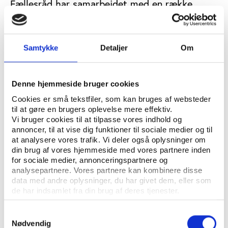
Fællesråd har samarbejdet med en række
forskere, som hver især undersøger aspekter
af ungdomsorganisationernes indflydelse på
børn og unge og på den danske befolkning og
Samtykke
Detaljer
Om
samfund.
JUNE RISUM SCHEIBEL
ALEXANDER TOLSTRUP
SKREVET AF:
Denne hjemmeside bruger cookies
ANNE HANSEN
Cookies er små tekstfiler, som kan bruges af websteder
til at gøre en brugers oplevelse mere effektiv.
IDÉBESTEMT BØRNE- OG UNGDOMSARBEJDE
NØGLEORD:
Vi bruger cookies til at tilpasse vores indhold og
annoncer, til at vise dig funktioner til sociale medier og til
FORENINGSLIV/FRIVILLIGHED
DEMOKRATI
ØKONOMI
at analysere vores trafik. Vi deler også oplysninger om
din brug af vores hjemmeside med vores partnere inden
ÅBN RAPPORT
for sociale medier, annonceringspartnere og
analysepartnere. Vores partnere kan kombinere disse
data med andre oplysninger, du har givet dem, eller som
UDGIVER: DANSK UNGDOMS FÆLLESRÅD
de har indsamlet fra din brug af deres tjenester.
ANTAL SIDER: 224
Samtykkevalg
ISBN: 978-87-87486-38-5
Nødvendig