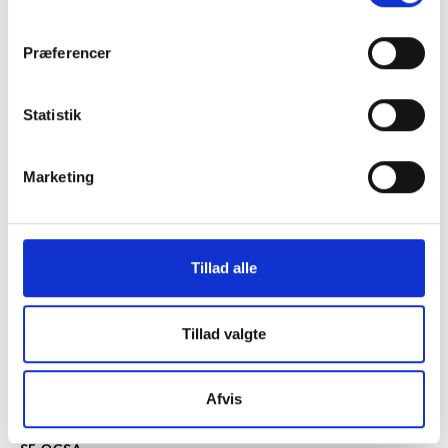
Præferencer
Statistik
Marketing
KONTAKT
Vester Allé 8B, 3. sal, 8000 Aarhus C
+45 3266 1030
Tillad alle
vifo@vifo.dk
Tillad valgte
Find medarbejder
Læs mere om instituttet
Afvis