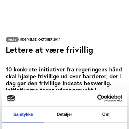
Andre
UDGIVELSE, OKTOBER 2014
Lettere at være frivillig
10 konkrete initiativer fra regeringens hånd
skal hjælpe frivillige ud over barrierer, der i
dag gør den frivillige indsats besværlig.
Initiativerne tager udgangspunkt i
problemer, de frivillige oplever, og i
løsninger, som de frivillige selv har givet
input til.
Samtykke
Detaljer
Om
POLITIK/LOVGIVNING
FORENINGSLIV/FRIVILLIGHED
NØGLEORD: