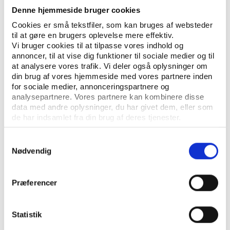
Denne hjemmeside bruger cookies
ÅBN RAPPORT
Cookies er små tekstfiler, som kan bruges af websteder
til at gøre en brugers oplevelse mere effektiv.
UDGIVER: REGERINGEN
Vi bruger cookies til at tilpasse vores indhold og
annoncer, til at vise dig funktioner til sociale medier og til
ANTAL SIDER: 10
at analysere vores trafik. Vi deler også oplysninger om
ISBN: 978-87-93214-31-6
din brug af vores hjemmeside med vores partnere inden
for sociale medier, annonceringspartnere og
analysepartnere. Vores partnere kan kombinere disse
data med andre oplysninger, du har givet dem, eller som
de har indsamlet fra din brug af deres tjenester.
Samtykkevalg
Nødvendig
KONTAKT
Præferencer
Vester Allé 8B, 3. sal, 8000 Aarhus C
Statistik
+45 3266 1030