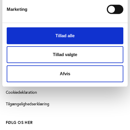
vifo@vifo.dk
Marketing
Find medarbejder
Læs mere om instituttet
Tillad alle
SE OGSÅ
Tillad valgte
Idrættens Analyseinstitut
Play the Game
Afvis
Persondatapolitik
Cookiedeklaration
Tilgængelighedserklæring
FØLG OS HER