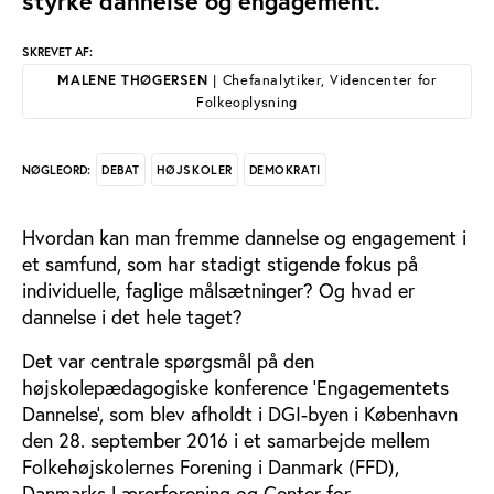
styrke dannelse og engagement.
SKREVET AF:
MALENE THØGERSEN
| Chefanalytiker, Videncenter for
Folkeoplysning
DEBAT
HØJSKOLER
DEMOKRATI
NØGLEORD:
Hvordan kan man fremme dannelse og engagement i
et samfund, som har stadigt stigende fokus på
individuelle, faglige målsætninger? Og hvad er
dannelse i det hele taget?
Det var centrale spørgsmål på den
højskolepædagogiske konference ’Engagementets
Dannelse’, som blev afholdt i DGI-byen i København
den 28. september 2016 i et samarbejde mellem
Folkehøjskolernes Forening i Danmark (FFD),
Danmarks Lærerforening og Center for