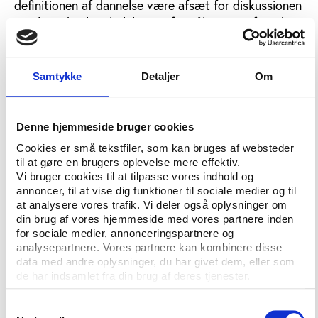
definitionen af dannelse være afsæt for diskussionen
om, hvordan højskolelovens formålsparagraf med
fokus på livsoplysning, folkelig oplysning og
demokratisk dannelse kan omsættes til pædagogisk
praksis på højskolerne.
Samtykke
Detaljer
Om
Dannelsens forfald eller nye muligheder?
Denne hjemmeside bruger cookies
Men skal man tro Per Mouritsen, professor i
Cookies er små tekstfiler, som kan bruges af websteder
statskundskab på Aarhus Universitet, er der også
til at gøre en brugers oplevelse mere effektiv.
behov for et mere kritisk blik på begreberne:
Vi bruger cookies til at tilpasse vores indhold og
annoncer, til at vise dig funktioner til sociale medier og til
”Ligesom dannelse er både demokrati og
at analysere vores trafik. Vi deler også oplysninger om
medborgerskab det, man kan kalde hurrabegreber”,
din brug af vores hjemmeside med vores partnere inden
argumenterede han i en af konferencens workshops
for sociale medier, annonceringspartnere og
analysepartnere. Vores partnere kan kombinere disse
om demokratisk dannelse.
data med andre oplysninger, du har givet dem, eller som
de har indsamlet fra din brug af deres tjenester.
Per Mouritsen mener, at den måde, begreberne bliver
brugt på i dag, er både idylliserende og
Samtykkevalg
moraliserende. Han opfordrede i stedet til at