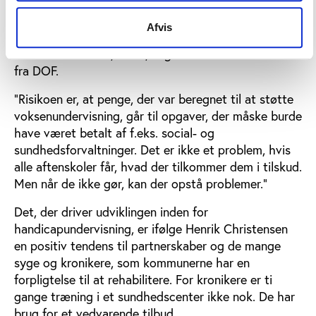
”Mange kommuner ser gerne, at aftenskolerne
opretter handicaphold, der løser behovet for f.eks.
Afvis
træning i varmt vand eller hensyntagende motion.
Det er en tendens, vi ser,” siger Henrik Christensen
fra DOF.
”Risikoen er, at penge, der var beregnet til at støtte
voksenundervisning, går til opgaver, der måske burde
have været betalt af f.eks. social- og
sundhedsforvaltninger. Det er ikke et problem, hvis
alle aftenskoler får, hvad der tilkommer dem i tilskud.
Men når de ikke gør, kan der opstå problemer.”
Det, der driver udviklingen inden for
handicapundervisning, er ifølge Henrik Christensen
en positiv tendens til partnerskaber og de mange
syge og kronikere, som kommunerne har en
forpligtelse til at rehabilitere. For kronikere er ti
gange træning i et sundhedscenter ikke nok. De har
brug for et vedvarende tilbud.