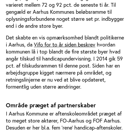
varieret mellem 72 og 92 pct. de seneste ti år. Til
gengæld er Aarhus Kommunes beløbsramme til
oplysningsforbundene noget større set pr. indbygger
end i de andre store byer.
Det skabte en vis opmærksomhed blandt politikerne
i Aarhus, da
Vifo for to år siden beskrev
hvordan
kommunen lå i top blandt de fire største byer hvad
angår tilskud til handicapundervisning. I 2014 gik 59
pct. af tilskudsrammen til denne post. Siden har en
arbejdsgruppe kigget nærmere på området, og
retningslinjerne er nu ved at blive opdateret,
formentlig uden større ændringer.
Område præget af partnerskaber
I Aarhus Kommune er aftenskoleområdet præget af
to meget store aktører, FO-Aarhus og FOF Aarhus.
Desuden er her bl.a. fem ’rene’ handicap-aftenskoler.