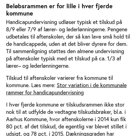
Beløbsrammen er for lille i hver fjerde
kommune
Handicapundervisning udløser typisk et tilskud på
8/9 eller 7/9 af lærer- og lederlønningerne. Pengene
udbetales til aftenskolen, der så kan lave små hold til
de handicappede, uden at det bliver dyrere for dem.
Til sammenligning støttes den almene undervisning
på aftenskoler typisk med et tilskud på ca. 1/3 af
lærer– og lederlønningerne.
Tilskud til aftenskoler varierer fra kommune til
kommune. Læs mere:
Stor variation i de kommunale
rammer for handicapundervisning
I hver fjerde kommune er tilskudsrammen ikke stor
nok til at udfylde de vedtagne tilskudsbrøker, bl.a. i
Aarhus Kommune, hvor aftenskolerne i 2014 kun fik
80 pct. af det tilskud, de egentlig var blevet stillet i
udsigt, og 78 pct. i 2015. Dækningsgraden har