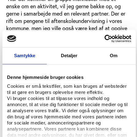
ønske om en aktivitet, vil jeg gerne bakke op, og
gerne i samarbejde med en relevant partner. Der er
rift om pengene til aftenskoleundervisning i vores
kommune, men jeg ville også være ked af at opgive
nogle af de gode projekter, vi har. En aftenskole bør
bakke op om gode ideer,” siger Torben Dreier.
Samtykke
Detaljer
Om
Giver mening for kommunen
Favrskov og Randers Kommuner er de to, der gav
den største andel af tilskudsrammen til
Denne hjemmeside bruger cookies
handicapundervisning i 2014, nemlig henholdsvis 64
Cookies er små tekstfiler, som kan bruges af websteder
og 62 pct. Forklaringen ligger i varmtvandsbassiner:
til at gøre en brugers oplevelse mere effektiv.
Vi bruger cookies til at tilpasse vores indhold og
”Genoptræning i varmt vand er måske ikke et
annoncer, til at vise dig funktioner til sociale medier og til
at analysere vores trafik. Vi deler også oplysninger om
klassisk folkeoplysningsformål,” siger kultur- og
din brug af vores hjemmeside med vores partnere inden
fritidschef Anders Høgstrup, Randers Kommune.
for sociale medier, annonceringspartnere og
”Men det giver god mening for kommunen, at
analysepartnere. Vores partnere kan kombinere disse
patienterne kan fortsætte deres genoptræning i
data med andre oplysninger, du har givet dem, eller som