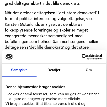
grad deltager aktivt i ’det lille demokrati’.
Når det gælder deltagelsen i ’det store demokrati’ i
form af politisk interesse og valgdeltagelse, viser
Karsten Østerlunds analyser, at de aktive i
folkeoplysende foreninger og skoler er meget
engagerede mennesker sammenlignet med
befolkningen som helhed. Sammenhængene mellem
deltagelsen i ’det lille demokrati’ og ’det store
demokrati’ er imidlertid meget begrænsede, da det i
særlig grad er uddannelsesniveauet, der har
betydning for både valgdeltagelse og politisk
interesse.
Samtykke
Detaljer
Om
Frivilligt arbejde skaber tillid men ikke altid
Denne hjemmeside bruger cookies
politisk interesse
Cookies er små tekstfiler, som kan bruges af websteder
Hans-Peter Quist fra Institut for Sociologi og Socialt
til at gøre en brugers oplevelse mere effektiv.
Arbejde på Aalborg, præsenterede sine analyser af
Vi bruger cookies til at tilpasse vores indhold og