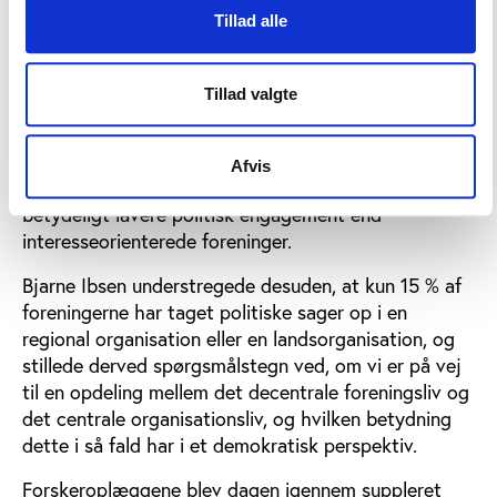
undersøgelsen, præsenterede en analyse af
Tillad alle
foreningernes engagement i offentlige og politiske
spørgsmål. Det overordnede resultat er, at
hovedparten af foreningerne ikke involverer sig
Tillad valgte
politisk i spørgsmål, som foreningen er optaget af,
eller som har betydning for foreningens aktiviteter.
Derudover har foreningerne på
Afvis
folkeoplysningsområdet ikke overraskende et
betydeligt lavere politisk engagement end
interesseorienterede foreninger.
Bjarne Ibsen understregede desuden, at kun 15 % af
foreningerne har taget politiske sager op i en
regional organisation eller en landsorganisation, og
stillede derved spørgsmålstegn ved, om vi er på vej
til en opdeling mellem det decentrale foreningsliv og
det centrale organisationsliv, og hvilken betydning
dette i så fald har i et demokratisk perspektiv.
Forskeroplæggene blev dagen igennem suppleret