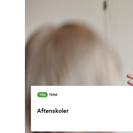
Vifo
TEMA
Aftenskoler