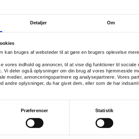
 de mest populære? Hvor mange aftenskoler har aktivitete
ven? Hvilke former for aktiviteter drejer det sig om, og h
e har supplerende aktiviteter?
Detaljer
Om
rganisering og aftenskoletyper: Hvordan er forholdet mel
rofessionalisme i aftenskolerne, og hvordan organiserer de f
ookies
lige elementer er her bestyrelsernes rolle, karakteren af
om kan bruges af websteder til at gøre en brugers oplevelse mer
lationer til de større oplysningsforbund og eventuelle øvri
ere.
se vores indhold og annoncer, til at vise dig funktioner til sociale
fik. Vi deler også oplysninger om din brug af vores hjemmeside m
g de samfundsmæssige udfordringer: Hvilke samfundsmæs
iale medier, annonceringspartnere og analysepartnere. Vores par
 de som de vigtigste at adressere i fremtiden? Hvordan øn
 andre oplysninger, du har givet dem, eller som de har indsamle
 der forskelle på tværs af aftenskoletyper?
er som aftenskolerne og klimaet, beredskab og særlige til
Præferencer
Statistik
ndersøgelsen.
spørgeskemaundersøgelse, der udsendes til lederne af lan
gennem en kortlægning har identificeret i løbet af efteråre