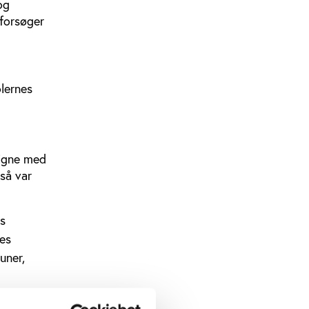
og
 forsøger
olernes
ligne med
gså var
es
res
uner,
e? Hvilke