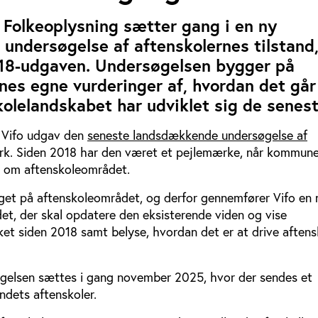
 Folkeoplysning sætter gang i en ny
ndersøgelse af aftenskolernes tilstand,
018-udgaven. Undersøgelsen bygger på
nes egne vurderinger af, hvordan det går
olelandskabet har udviklet sig de senest
t Vifo udgav den
seneste landsdækkende undersøgelse af
k. Siden 2018 har den været et pejlemærke, når kommune
n om aftenskoleområdet.
eget på aftenskoleområdet, og derfor gennemfører Vifo en 
et, der skal opdatere den eksisterende viden og vise
sket siden 2018 samt belyse, hvordan det er at drive aften
gelsen sættes i gang november 2025, hvor der sendes et
andets aftenskoler.