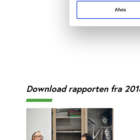
Derudover gennemføres
samt de landsdækkend
Afvis
Resultaterne af under
Download rapporten fra 201