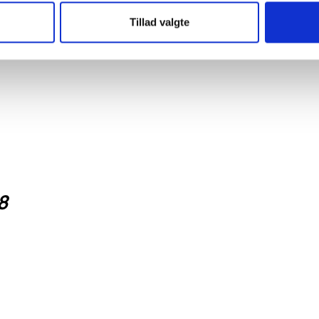
 en række kvalitative interviews med udvalgte lokale aft
e oplysningsforbund.
Tillad valgte
søgelsen forventes udgivet september 2026.
8