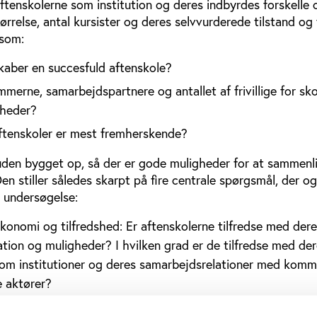
ftenskolerne som institution og deres indbyrdes forskelle 
størrelse, antal kursister og deres selvvurderede tilstand og
 som:
skaber en succesfuld aftenskole?
merne, samarbejdspartnere og antallet af frivillige for sk
gheder?
aftenskoler er mest fremherskende?
den bygget op, så der er gode muligheder for at sammen
n stiller således skarpt på fire centrale spørgsmål, der o
e undersøgelse:
konomi og tilfredshed: Er aftenskolerne tilfredse med der
tion og muligheder? I hvilken grad er de tilfredse med de
 som institutioner og deres samarbejdsrelationer med komm
 aktører?
ktiviteter: Hvilke typer aftenskoleundervisning har skolern