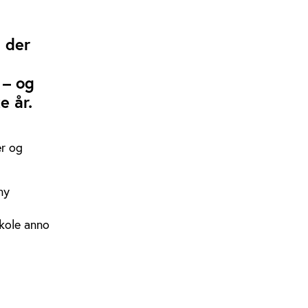
 der
 – og
e år.
r og
ny
skole anno