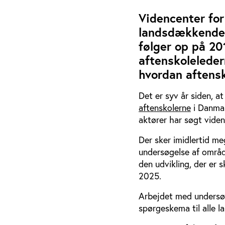
Videncenter for
landsdækkende u
følger op på 2
aftenskoleleder
hvordan aftensk
Det er syv år siden, a
aftenskolerne
i Danmar
aktører har søgt vide
Der sker imidlertid m
undersøgelse af områd
den udvikling, der er 
2025.
Arbejdet med undersø
spørgeskema til alle l