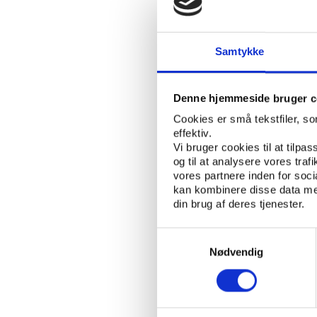
fag og former er
folkeoplysningslo
grunden til, at d
Samtykke
Aftenskolernes o
frivillighed og p
Denne hjemmeside bruger c
typer sig? Væsent
Cookies er små tekstfiler, s
aftenskolernes re
effektiv.
samarbejdspartn
Vi bruger cookies til at tilpas
og til at analysere vores tra
Aftenskolerne o
vores partnere inden for soc
udfordringer ser
kan kombinere disse data med
din brug af deres tjenester.
gribe det an? Er
Derudover vil nye tema
Samtykkevalg
Nødvendig
unge være en del af u
Datagrundlaget er en 
aftenskoler, som Vifo 