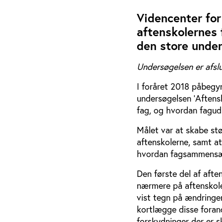
Videncenter for
aftenskolernes
den store unders
Undersøgelsen er afslu
I foråret 2018 påbegyn
undersøgelsen ’Aftensk
fag, og hvordan fagud
Målet var at skabe stø
aftenskolerne, samt at
hvordan fagsammensæt
Den første del af afte
nærmere på aftenskole
vist tegn på ændringe
kortlægge disse forand
forskydninger der er s