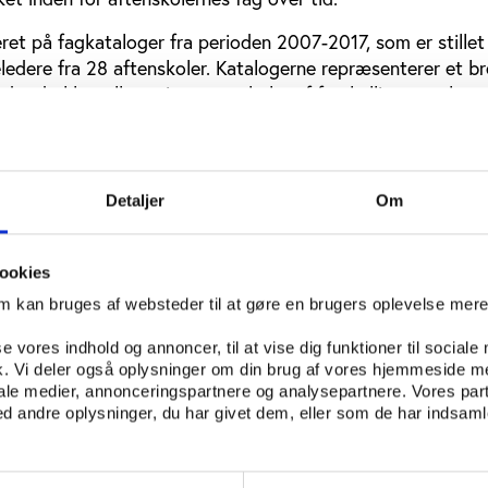
et på fagkataloger fra perioden 2007-2017, som er stillet 
ledere fra 28 aftenskoler. Katalogerne repræsenterer et br
 der dækker alle regioner og skoler af forskellig størrelse 
ningstimer pr. uge til de store skoler med 10.000 timer pr.
dersøges ved at optælle fagtyper i perioden for hver skol
 største fagkategorier samt antal fagkategorier, der er b
Detaljer
Om
 også muligheden for at sammenligne med de konklusione
ookies
se fra Udviklingscentret for folkeoplysning og voksenunde
om kan bruges af websteder til at gøre en brugers oplevelse mer
t.
se vores indhold og annoncer, til at vise dig funktioner til sociale
fik. Vi deler også oplysninger om din brug af vores hjemmeside m
iale medier, annonceringspartnere og analysepartnere. Vores par
 andre oplysninger, du har givet dem, eller som de har indsamle