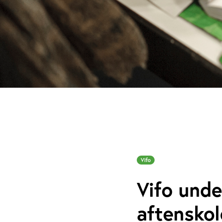
Vifo
Vifo unde
aftensko