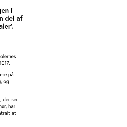
en i
 del af
ler’.
kolernes
2017.
lære på
g, og
, der ser
er, har
tralt at