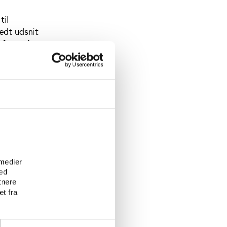
til
edt udsnit
– fra små
 uge.
e. Herefter
levet
r, som en
rvisning
e
 medier
ed
tnere
t fra