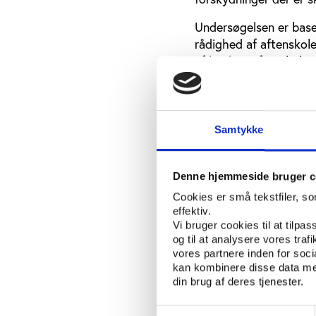
Undersøgelsen er baser
rådighed af aftenskole
af landets aftenskoler,
skoler med 10 undervis
Skolernes fagudbud un
sammenlignes skolernes
Samtykke
udbudt.
Fremgangsmåden giver
Denne hjemmeside bruger c
tilsvarende undersøgel
Cookies er små tekstfiler, s
fra 1998 har beskreve
effektiv.
Vi bruger cookies til at tilpas
og til at analysere vores tra
vores partnere inden for soc
kan kombinere disse data med
din brug af deres tjenester.
Samtykkevalg