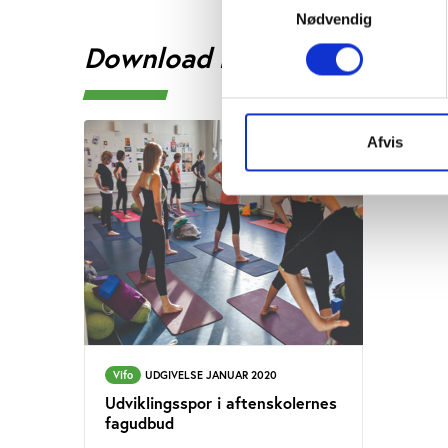
Nødvendig
Download rapporten
Afvis
Vifo
UDGIVELSE JANUAR 2020
Udviklingsspor i aftenskolernes
fagudbud