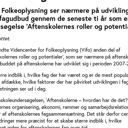
 Folkeoplysning ser nærmere på udvikling
 fagudbud gennem de seneste ti år som en
øgelse ’Aftenskolernes roller og potentia
ttet.
dte Videncenter for Folkeoplysning (Vifo) anden del af
olernes roller og potentialer’, som ser nærmere på aftens
buddet på aftenskolerne har udviklet sig i perioden 2007-
rre indblik i, hvilke fag der har været og er de mest popu
 afdække, hvilke faktorer der har påvirket udviklingen i fa
ningen ser ud i dag.
nskoleundersøgelsen, ’Aftenskolerne – hvordan har de det?’
rnes organisering, økonomi, rammer og samarbejdsrelation
r af aftenskolernes fagsammensætning. Det står derfor cen
ringer mere præcist for at skabe større indblik i, hvilke
ket inden for aftenskolernes fag over tid.