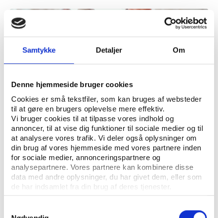
Samtykke
Detaljer
Om
Denne hjemmeside bruger cookies
Cookies er små tekstfiler, som kan bruges af websteder
til at gøre en brugers oplevelse mere effektiv.
Vi bruger cookies til at tilpasse vores indhold og
annoncer, til at vise dig funktioner til sociale medier og til
Vifo
ARTIKEL 31.01.2020
at analysere vores trafik. Vi deler også oplysninger om
Bevægelseshold i aftenskolerne boomer trods
din brug af vores hjemmeside med vores partnere inden
stor konkurrence
for sociale medier, annonceringspartnere og
analysepartnere. Vores partnere kan kombinere disse
data med andre oplysninger, du har givet dem, eller som
de har indsamlet fra din brug af deres tjenester.
Samtykkevalg
Nødvendig