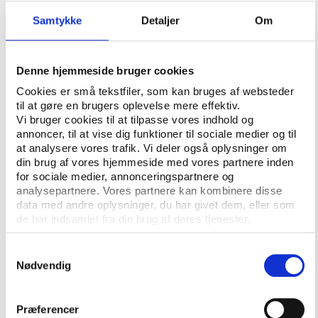
udsendt i juni 2017 i forbindelse med undersøgelsen
af specialpædagogisk støtte på højskoleområdet og
Samtykke
Detaljer
Om
den endelige afrapportering forventes at ligge klar i
foråret 2018.
Denne hjemmeside bruger cookies
Cookies er små tekstfiler, som kan bruges af websteder
til at gøre en brugers oplevelse mere effektiv.
Vi bruger cookies til at tilpasse vores indhold og
annoncer, til at vise dig funktioner til sociale medier og til
at analysere vores trafik. Vi deler også oplysninger om
din brug af vores hjemmeside med vores partnere inden
for sociale medier, annonceringspartnere og
analysepartnere. Vores partnere kan kombinere disse
data med andre oplysninger, du har givet dem, eller som
de har indsamlet fra din brug af deres tjenester.
Samtykkevalg
Nødvendig
CENTERLEDER
Præferencer
Henriette S. Bjerrum