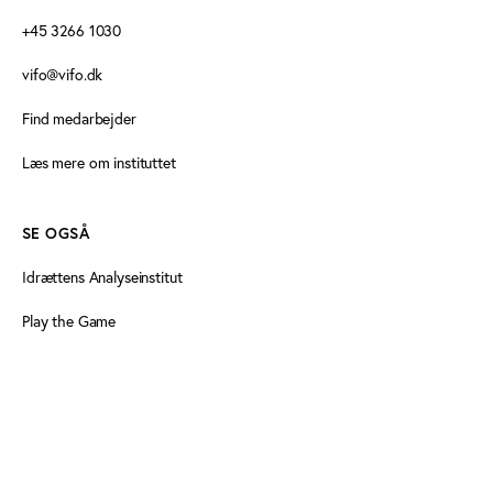
+45 3266 1030
vifo@vifo.dk
Find medarbejder
Læs mere om instituttet
SE OGSÅ
Idrættens Analyseinstitut
Play the Game
Persondatapolitik
Cookiedeklaration
Tilgængelighedserklæring