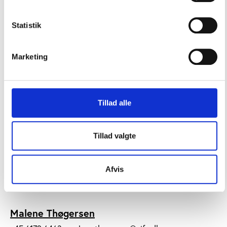
+45 2921 0943
henriette.bjerrum@vifo.dk
Statistik
FOLKEOPLYSNING
Marketing
Tillad alle
Tillad valgte
Afvis
CHEFANALYTIKER, PH.D.
Malene Thøgersen