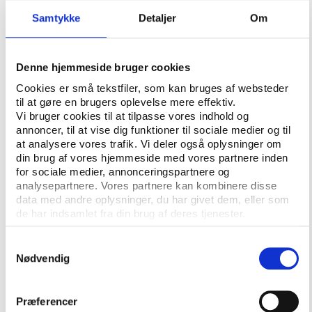
del, som omfatter uddybende casestudier af
samvirkernes rolle og karakter i fire udvalgte
Samtykke
Detaljer
Om
kommuner.
Formålet med casestudierne er et mere
Denne hjemmeside bruger cookies
dybdegående indblik i samvirkernes roller i de
Cookies er små tekstfiler, som kan bruges af websteder
respektive kommuner og at belyse, hvordan
til at gøre en brugers oplevelse mere effektiv.
foreningerne i kommunen ser på samvirkernes rolle.
Vi bruger cookies til at tilpasse vores indhold og
Casestudierne omfatter både en kvalitativ og en
annoncer, til at vise dig funktioner til sociale medier og til
at analysere vores trafik. Vi deler også oplysninger om
kvantitativ del. I den kvalitative del gennemføres
din brug af vores hjemmeside med vores partnere inden
interviews med samvirkernes bestyrelser, kommunale
for sociale medier, annonceringspartnere og
embedsmænd, formanden for det politiske udvalg på
analysepartnere. Vores partnere kan kombinere disse
området samt formanden for kommunens § 35 stk.
data med andre oplysninger, du har givet dem, eller som
2-udvalg.
de har indsamlet fra din brug af deres tjenester.
I den kvantitative del gennemføres en
Samtykkevalg
spørgeskemaundersøgelse blandt de lokale
Nødvendig
foreninger i de fire respektive casekommuner.
Formålet med denne del er at belyse foreningernes
Præferencer
syn på samvirkernes rolle. Samtidig vil undersøgelsen