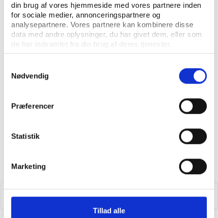
foreningsliv. Samrådenes roller og potentialer i
din brug af vores hjemmeside med vores partnere inden
fire casekommuner
for sociale medier, annonceringspartnere og
analysepartnere. Vores partnere kan kombinere disse
data med andre oplysninger, du har givet dem, eller som
de har indsamlet fra din brug af deres tjenester.
Læs nyheder om samrådene
Samtykkevalg
Nødvendig
Præferencer
Statistik
Marketing
Tillad alle