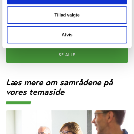
Vifo
ARTIKEL 07.05.2026
Ny strategi styrker aftenskolernes samarbejde
Tillad valgte
og dialogen med Københavns Kommune
Afvis
SE ALLE
Læs mere om samrådene på
vores temaside