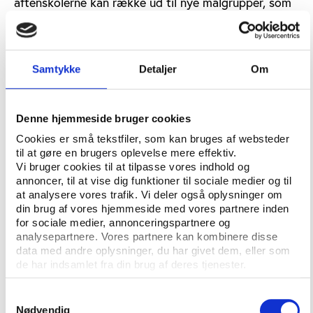
aftenskolerne kan række ud til nye målgrupper, som
unge, personer med ensomhed og personer udenfor
arbejdsstyrken,” siger Morten Dam Vestergaard.
Han er samtidig opmærksom på, at kommunen har
Samtykke
Detaljer
Om
flere muligheder for at udvikle samarbejdet med
aftenskolerne. Udover sundhedscentrene kunne det
for eksempel være gennem mere dialog og
Denne hjemmeside bruger cookies
partnerskaber med bibliotekerne og idrætsanlæg.
Cookies er små tekstfiler, som kan bruges af websteder
til at gøre en brugers oplevelse mere effektiv.
”I kommunen tror vi på, at det kommer både
Vi bruger cookies til at tilpasse vores indhold og
kommunen, borgerne og lokalsamfundet til gode,
annoncer, til at vise dig funktioner til sociale medier og til
hvis flere kommer ind i aftenskolerne,” siger Morten
at analysere vores trafik. Vi deler også oplysninger om
Dam Vestergaard.
din brug af vores hjemmeside med vores partnere inden
for sociale medier, annonceringspartnere og
analysepartnere. Vores partnere kan kombinere disse
Ønsker at række ud til nye målgrupper
data med andre oplysninger, du har givet dem, eller som
de har indsamlet fra din brug af deres tjenester.
Vifos undersøgelse fremhæver også, at en del af
aftenskolerne i Rødovre ønsker at række ud til nye
Samtykkevalg
deltagergrupper som unge, mænd, etnisk
Nødvendig