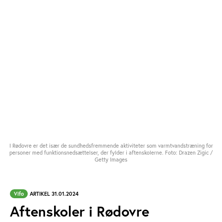
I Rødovre er det især de sundhedsfremmende aktiviteter som varmtvandstræning for
personer med funktionsnedsættelser, der fylder i aftenskolerne. Foto: Drazen Zigic /
Getty Images
Vifo
ARTIKEL 31.01.2024
Aftenskoler i Rødovre