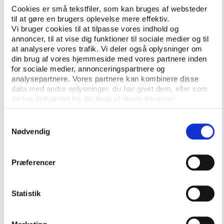
børn med ud i skoven og give dem gode og
Cookies er små tekstfiler, som kan bruges af websteder
relevante oplevelser organiseret frivilligt, har du til
til at gøre en brugers oplevelse mere effektiv.
gengæld brug for 3-5 ledere for, at det bliver godt
Vi bruger cookies til at tilpasse vores indhold og
annoncer, til at vise dig funktioner til sociale medier og til
og meningsfuldt for alle og ikke bare en sur pligt for
at analysere vores trafik. Vi deler også oplysninger om
de frivillige,” fortæller Jakob Frost.
din brug af vores hjemmeside med vores partnere inden
for sociale medier, annonceringspartnere og
Til tider søger de to organisationer dog stadig
analysepartnere. Vores partnere kan kombinere disse
erfaringer fra foreningslivet, da de ser vidensdeling
data med andre oplysninger, du har givet dem, eller som
som guld værd for udvikling. Derfor er aktørerne i
de har indsamlet fra din brug af deres tjenester.
samarbejdet også positive over for, at dette projekt
kan være til gavn for andre foreninger eller
Samtykkevalg
Nødvendig
organisationer med et ønske om at undersøge deres
uddannelse af frivillige ledere.
Præferencer
”Der er ingen tvivl om, at andre børne- og
ungdomsorganisationer i Danmark også ønsker at få
et indblik i, hvordan man kan opbygge en
Statistik
lederuddannelse, og hvordan man kan arbejde med
lederuddannelse på andre parametre end kun