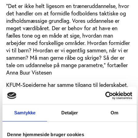
”Det er ikke helt ligesom en træneruddannelse, hvor
det handler om at formidle fodboldens taktiske og
indholdsmæssige grundlag. Vores uddannelse er
meget værdibåret. Der er behov for at have en
fælles tone og en måde at sige, hvordan man
arbejder med forskellige områder. Hvordan formidler
vi til børn? Hvordan er vi egentlig sammen, når vi er
sammen? Må man gerne råbe og skrige? Så der er
tale om uddannelse på mange parametre,” fortæller
Anna Buur Vistesen
KFUM-Spejderne har samme tilgang til lederskabet,
hvor spejderlandskabet, dets ledere og naturen
tilsammen skaber et rum, som er relations- og
værdibåret i stedet for at være aktivitetsstyret.
Samtykke
Detaljer
Om
”Når man traditionelt set påtager sig en leder- eller
trænergerning i idrætten, så gør man det, og det gør
man hver tirsdag eftermiddag. Hvis du skal have 28
Denne hjemmeside bruger cookies