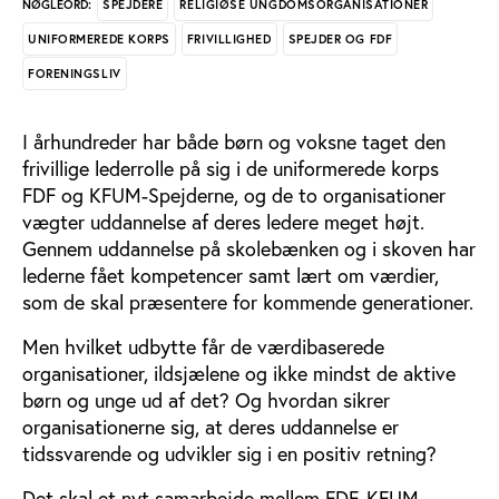
SPEJDERE
RELIGIØSE UNGDOMSORGANISATIONER
NØGLEORD:
UNIFORMEREDE KORPS
FRIVILLIGHED
SPEJDER OG FDF
FORENINGSLIV
I århundreder har både børn og voksne taget den
frivillige lederrolle på sig i de uniformerede korps
FDF og KFUM-Spejderne, og de to organisationer
vægter uddannelse af deres ledere meget højt.
Gennem uddannelse på skolebænken og i skoven har
lederne fået kompetencer samt lært om værdier,
som de skal præsentere for kommende generationer.
Men hvilket udbytte får de værdibaserede
organisationer, ildsjælene og ikke mindst de aktive
børn og unge ud af det? Og hvordan sikrer
organisationerne sig, at deres uddannelse er
tidssvarende og udvikler sig i en positiv retning?
Det skal et nyt samarbejde mellem FDF, KFUM-