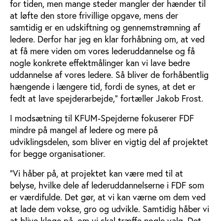
for tiden, men mange steder mangler der hænder til
at løfte den store frivillige opgave, mens der
samtidig er en udskiftning og gennemstrømning af
ledere. Derfor har jeg en klar forhåbning om, at ved
at få mere viden om vores lederuddannelse og få
nogle konkrete effektmålinger kan vi lave bedre
uddannelse af vores ledere. Så bliver de forhåbentlig
hængende i længere tid, fordi de synes, at det er
fedt at lave spejderarbejde,” fortæller Jakob Frost.
I modsætning til KFUM-Spejderne fokuserer FDF
mindre på mangel af ledere og mere på
udviklingsdelen, som bliver en vigtig del af projektet
for begge organisationer.
”Vi håber på, at projektet kan være med til at
belyse, hvilke dele af lederuddannelserne i FDF som
er værdifulde. Det gør, at vi kan værne om dem ved
at lade dem vokse, gro og udvikle. Samtidig håber vi
at blive kloge på, om vi skal træffe nogle valg. Det