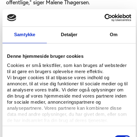
offentlige,” siger Malene Thøgersen.
"Men reelt ved vi ikke, i hvilken udstrækning disse
forandringer er sket, og hvad det i praksis betyder
for foreningerne," forklarer hun.
Samtykke
Detaljer
Om
Fokus på udvikling, demokrati og
livskvalitet
Denne hjemmeside bruger cookies
Forskningsprojektet går i gang i januar 2024 og skal
Cookies er små tekstfiler, som kan bruges af websteder
afdække forskellige aspekter af det danske
til at gøre en brugers oplevelse mere effektiv.
Vi bruger cookies til at tilpasse vores indhold og
foreningsliv.
annoncer, til at vise dig funktioner til sociale medier og til
at analysere vores trafik. Vi deler også oplysninger om
Projektet vil beskrive foreningslivets udvikling fra
din brug af vores hjemmeside med vores partnere inden
2004 og frem til i dag, herunder hvor meget frivilligt
for sociale medier, annonceringspartnere og
og lønnet arbejde der er i foreningerne, og hvor stor
analysepartnere. Vores partnere kan kombinere disse
data med andre oplysninger, du har givet dem, eller som
en interesse og kapacitet foreningerne har til at løse
de har indsamlet fra din brug af deres tjenester.
samfundsmæssige opgaver. Forskerne vil også
undersøge demokratiet i foreningerne, og hvordan
Samtykkevalg