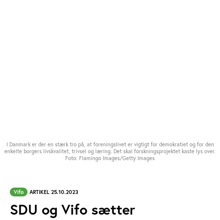
I Danmark er der en stærk tro på, at foreningslivet er vigtigt for demokratiet og for den
enkelte borgers livskvalitet, trivsel og læring. Det skal forskningsprojektet kaste lys over.
Foto: Flamingo Images/Getty Images
Vifo
ARTIKEL 25.10.2023
SDU og Vifo sætter