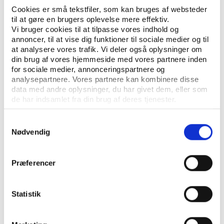
CV
Cookies er små tekstfiler, som kan bruges af websteder
til at gøre en brugers oplevelse mere effektiv.
Vi bruger cookies til at tilpasse vores indhold og
annoncer, til at vise dig funktioner til sociale medier og til
Artikler
at analysere vores trafik. Vi deler også oplysninger om
din brug af vores hjemmeside med vores partnere inden
for sociale medier, annonceringspartnere og
analysepartnere. Vores partnere kan kombinere disse
data med andre oplysninger, du har givet dem, eller som
de har indsamlet fra din brug af deres tjenester.
Samtykkevalg
Nødvendig
KONTAKT
Vester Allé 8B, 3. sal, 8000 Aarhus C
Præferencer
+45 3266 1030
Statistik
vifo@vifo.dk
Find medarbejder