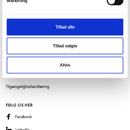
Marketing
Læs mere om instituttet
Tillad alle
SE OGSÅ
Idrættens Analyseinstitut
Tillad valgte
Play the Game
Persondatapolitik
Afvis
Cookiedeklaration
Tilgængelighedserklæring
FØLG OS HER
Facebook
LinkedIn