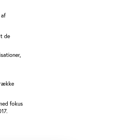
 af
dt de
isationer,
 række
 med fokus
017.