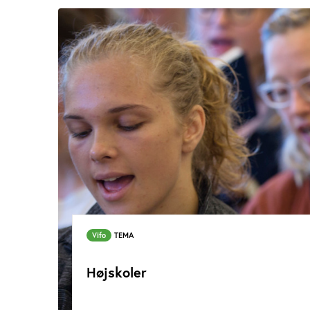
Vifo
TEMA
Højskoler