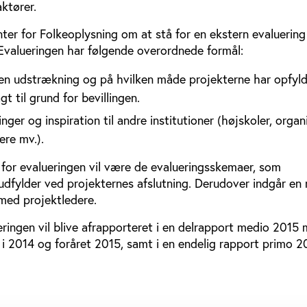
aktører.
er for Folkeoplysning om at stå for en ekstern evaluering
 Evalueringen har følgende overordnede formål:
lken udstrækning og på hvilken måde projekterne har opfyl
agt til grund for bevillingen.
nger og inspiration til andre institutioner (højskoler, organ
re mv.).
for evalueringen vil være de evalueringsskemaer, som
udfylder ved projekternes afslutning. Derudover indgår en
 med projektledere.
eringen vil blive afrapporteret i en delrapport medio 2015
t i 2014 og foråret 2015, samt i en endelig rapport primo 2