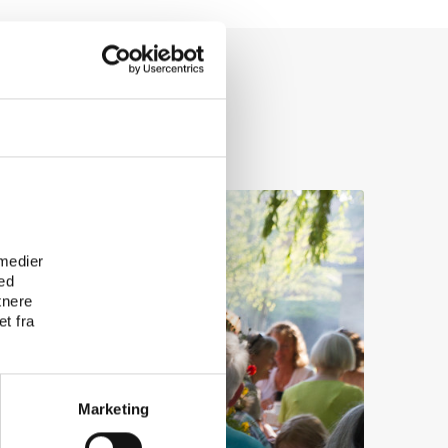
e
 medier
ed
tnere
t fra
Marketing