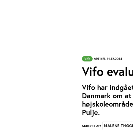
Vifo
ARTIKEL 11.12.2014
Vifo eval
Vifo har indgåe
Danmark om at v
højskoleområdet
Pulje.
MALENE THØG
SKREVET AF: