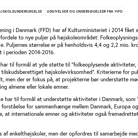
JSKOLEUNDERSØGELSE
UDGIVELSER OG UNDERSØGELSER FRA VIFO
ning i Danmark (FFD) har af Kulturministeriet i 2014 fået 
 fordele to nye puljer på højskoleområdet: Folkeoplysning
je. Puljernes størrelse er på henholdsvis 4,4 og 2,2 mio. kr
t i perioden 2014-2016.
ar til formål at yde støtte til ”folkeoplysende aktiviteter, 
 tilskudsberettiget højskolevirksomhed”. Kriterierne for pul
t, men der er fokus på, at projekterne bør understøtte m
ng almene eller lokale emner.
je har til formål at understøtte aktiviteter i Danmark, som 
r forståelse for sammenhænge mellem Danmark, Europa og
e, at internationale emner og aktiviteter også fremadrettet
.
s af enkelthøjskoler, men der opfordres til samarbejde me