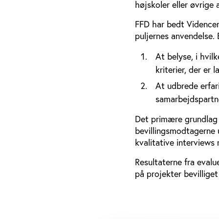
højskoler eller øvrige 
FFD har bedt Videncent
puljernes anvendelse.
At belyse, i hvi
kriterier, der er l
At udbrede erfari
samarbejdspartne
Det primære grundlag 
bevillingsmodtagerne 
kvalitative interviews
Resultaterne fra evalu
på projekter bevillige