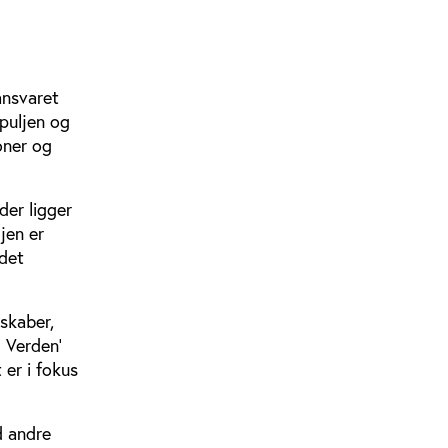
ansvaret
spuljen og
oner og
der ligger
jen er
ødet
’skaber,
 Verden’
 er i fokus
d andre