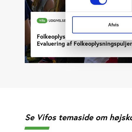
Vifo
UDGIVELSE DECEMBER 2017
Afvis
Folkeoplysende og internationale a
Evaluering af Folkeoplysningspulje
Se Vifos temaside om højsk