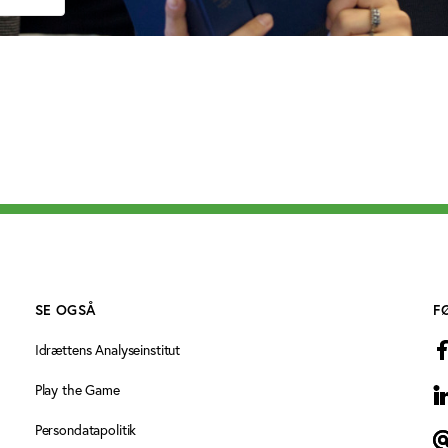
SE OGSÅ
F
Idrættens Analyseinstitut
Play the Game
L
Persondatapolitik