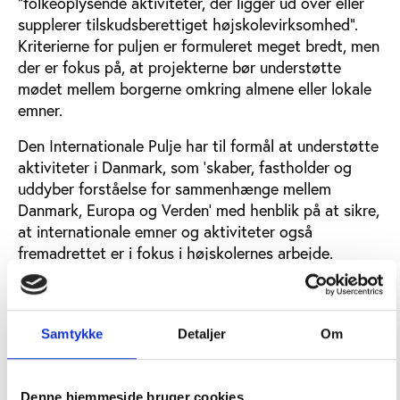
”folkeoplysende aktiviteter, der ligger ud over eller
supplerer tilskudsberettiget højskolevirksomhed”.
Kriterierne for puljen er formuleret meget bredt, men
der er fokus på, at projekterne bør understøtte
mødet mellem borgerne omkring almene eller lokale
emner.
Den Internationale Pulje har til formål at understøtte
aktiviteter i Danmark, som ’skaber, fastholder og
uddyber forståelse for sammenhænge mellem
Danmark, Europa og Verden’ med henblik på at sikre,
at internationale emner og aktiviteter også
fremadrettet er i fokus i højskolernes arbejde.
Begge puljer kan søges af enkelthøjskoler, men der
opfordres til samarbejde med andre højskoler eller
øvrige aktører.
Samtykke
Detaljer
Om
FFD har bedt Videncenter for Folkeoplysning om at
stå for en ekstern evaluering af puljernes anvendelse.
Denne hjemmeside bruger cookies