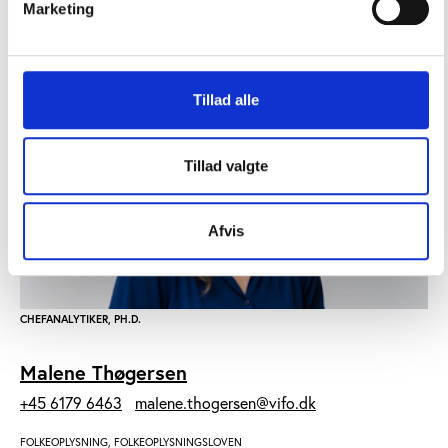
endelige rapport vil blive offentliggjort ultimo 2017.
Marketing
Tillad alle
Tillad valgte
Afvis
CHEFANALYTIKER, PH.D.
Malene Thøgersen
+45 6179 6463
malene.thogersen@vifo.dk
FOLKEOPLYSNING, FOLKEOPLYSNINGSLOVEN