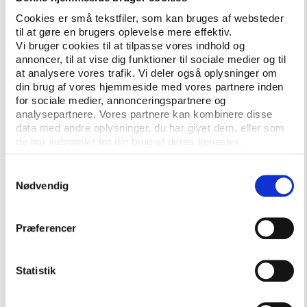
Evalueringen har følgende overordnede formål:
Cookies er små tekstfiler, som kan bruges af websteder
til at gøre en brugers oplevelse mere effektiv.
At belyse i hvilken udstrækning og på hvilken
Vi bruger cookies til at tilpasse vores indhold og
måde projekterne har opfyldt de kriterier, der
annoncer, til at vise dig funktioner til sociale medier og til
er lagt til grund for bevillingen.
at analysere vores trafik. Vi deler også oplysninger om
din brug af vores hjemmeside med vores partnere inden
At udbrede erfaringer og inspiration til andre
for sociale medier, annonceringspartnere og
analysepartnere. Vores partnere kan kombinere disse
institutioner (højskoler, organisationer,
data med andre oplysninger, du har givet dem, eller som
samarbejdspartnere mv.).
de har indsamlet fra din brug af deres tjenester.
Det primære grundlag for evalueringen vil være de
Samtykkevalg
evalueringsskemaer, som bevillingsmodtagerne
Nødvendig
udfylder ved projekternes afslutning. Derudover
indgår en række kvalitative interviews med
Præferencer
projektledere.
De første resultater fra evalueringen er blevet
Statistik
afrapporteret i en
delrapport
ultimo 2015 med fokus
på projekter bevilliget i 2014 og foråret 2015. Den