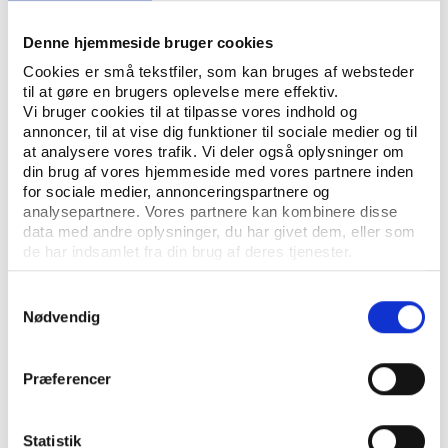
Til rapporten hører en mindre udgivelser, der i kort
Denne hjemmeside bruger cookies
form samler op på rapportens resultater.
Cookies er små tekstfiler, som kan bruges af websteder
til at gøre en brugers oplevelse mere effektiv.
Vi bruger cookies til at tilpasse vores indhold og
annoncer, til at vise dig funktioner til sociale medier og til
at analysere vores trafik. Vi deler også oplysninger om
Læs også den mindre udgivelse
din brug af vores hjemmeside med vores partnere inden
for sociale medier, annonceringspartnere og
analysepartnere. Vores partnere kan kombinere disse
data med andre oplysninger, du har givet dem, eller som
de har indsamlet fra din brug af deres tjenester.
Samtykkevalg
Nødvendig
Præferencer
Statistik