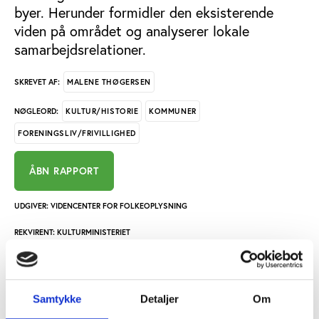
byer. Herunder formidler den eksisterende
viden på området og analyserer lokale
samarbejdsrelationer.
MALENE THØGERSEN
SKREVET AF:
KULTUR/HISTORIE
KOMMUNER
NØGLEORD:
FORENINGSLIV/FRIVILLIGHED
ÅBN RAPPORT
UDGIVER: VIDENCENTER FOR FOLKEOPLYSNING
REKVIRENT: KULTURMINISTERIET
ANTAL SIDER: 126
ISBN: 978-87-92120-92-2
Samtykke
Detaljer
Om