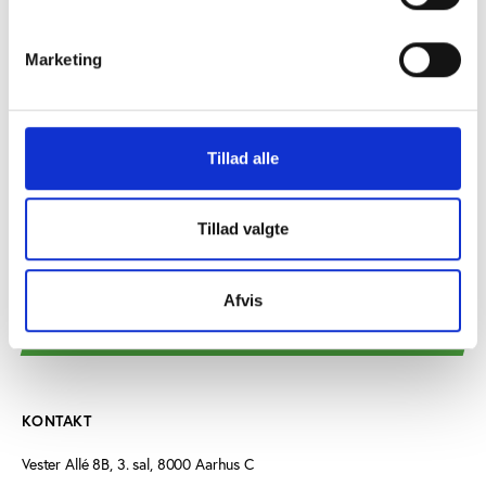
Marketing
Vifo
UDGIVELSE SEPTEMBER 2015
Tillad alle
Når foreninger samarbejder...
Tillad valgte
Afvis
KONTAKT
Vester Allé 8B, 3. sal, 8000 Aarhus C