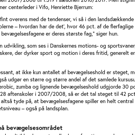
er centerleder i Vifo, Henriette Bjerrum:
fint overens med de tendenser, vi så i den landsdækkende
lerne – hvordan har de det’, hvor 46 pct. af de flerfaglige
t bevægelsesfagene er deres største fag,” siger hun.
n udvikling, som ses i Danskernes motions- og sportsvaner
kere, der dyrker sport og motion i deres fritid, generelt er
ssant, at ikke kun antallet af bevægelseshold er steget, m
å udgør en større og større andel af det samlede kursus
erobic, zumba og lignende bevægelseshold udgjorde 30 pc
8 aftenskoler i 2007/2008, så er det tal steget til 42 pct.
ltså tyde på, at bevægelsesfagene spiller en helt central r
etsniveau – også på landsplan.
 på bevægelsesområdet