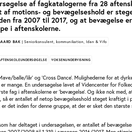
rsøgelse af fagkatalogerne fra 28 aftens
let af motions- og bevægelseshold er steg
den fra 2007 til 2017, og at bevægelse e
pe i aftenskolerne.
GAARD BAK
| Seniorkonsulent, kommunikation, Idan & Vifo
AFTENSKOLEUNDERSØGELSE
VOKSENUNDERVISNING
’Mave/balle/lår’ og ’Cross Dance’. Mulighederne for at dyr
 er mange. En undersøgelse lavet af Videncenter for Folke
ørste fag i aftenskolerne er ’bevægelse’. Og ikke nok med, a
 så er antallet af netop bevægelseshold steget kraftigt i 
 er det inden for denne gruppe, at der er sket den største s
som har deltaget i undersøgelsen, er antallet af bevægels
nen 2007/2008 til 1.319 i sæsonen 2016/2017. Men stigni