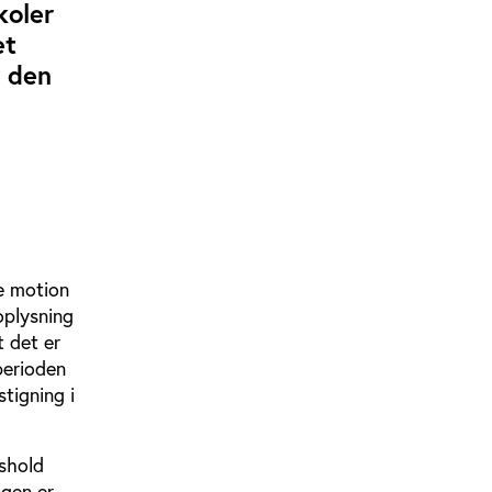
koler
et
r den
ke motion
oplysning
t det er
perioden
tigning i
eshold
ngen er