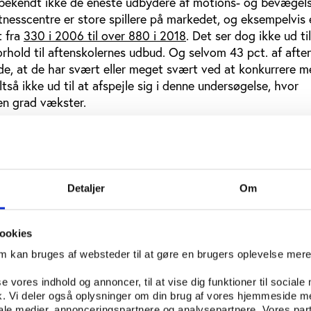
bekendt ikke de eneste udbydere af motions- og bevægels
tnesscentre er store spillere på markedet, og eksempelvis e
t fra
330 i 2006 til over 880 i 2018
. Det ser dog ikke ud til
 forhold til aftenskolernes udbud. Og selvom 43 pct. af afte
ede, at de har svært eller meget svært ved at konkurrere 
tså ikke ud til at afspejle sig i denne undersøgelse, hvor
en grad vækster.
 at de fag, der vokser mest, ikke nødvendigvis er de fag,
edet for sig selv,” understreger Henriette Bjerrum og fors
sant både i forhold til et historisk perspektiv, men også i f
Detaljer
Om
lagskraft og muligheder. Vi har i en tidligere undersøgels
et, at næsten hver tredje af de kursister, der gik til bev
dyrkede bevægelse andre steder. Så noget tyder på, at aft
ookies
t på bevægelsesområdet – selv på et konkurrencepræget 
om kan bruges af websteder til at gøre en brugers oplevelse mer
 af forklaringen være, at aftenskolerne i højere grad har 
se vores indhold og annoncer, til at vise dig funktioner til sociale
 særlige målgrupper, eksempelvis handicaphold, hvor kursi
fik. Vi deler også oplysninger om din brug af vores hjemmeside m
 forhold til faget kan tilbydes undervisning på mindre hold
iale medier, annonceringspartnere og analysepartnere. Vores par