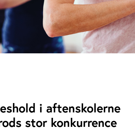
shold i aftenskolerne
rods stor konkurrence