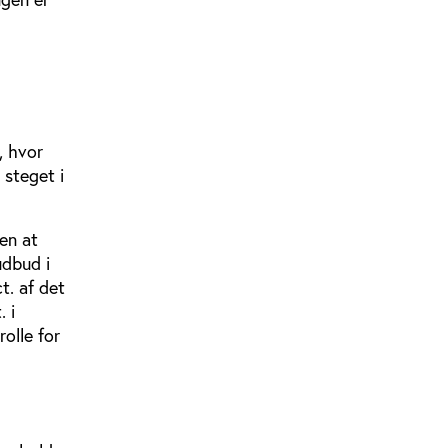
, hvor
 steget i
en at
udbud i
t. af det
 i
olle for