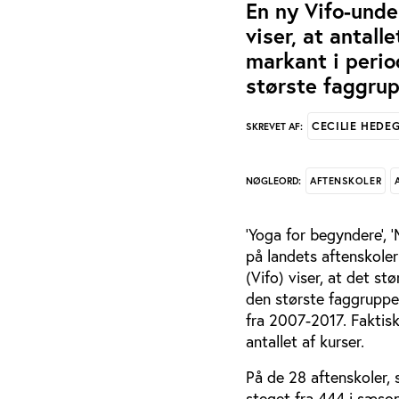
En ny Vifo-unde
viser, at antal
markant i perio
største faggrup
CECILIE HEDE
SKREVET AF:
AFTENSKOLER
NØGLEORD:
’Yoga for begyndere’, 
på landets aftenskoler
(Vifo) viser, at det st
den største faggruppe,
fra 2007-2017. Faktisk
antallet af kurser.
På de 28 aftenskoler, 
steget fra 444 i sæso