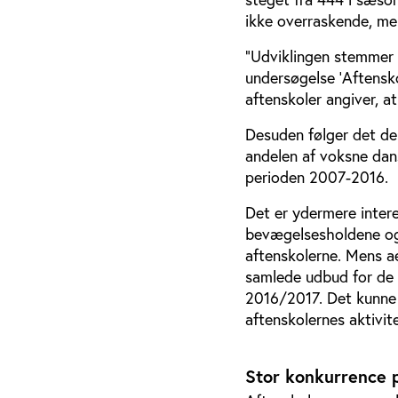
ikke overraskende, men
”Udviklingen stemmer 
undersøgelse ’Aftensko
aftenskoler angiver, a
Desuden følger det de
andelen af voksne dans
perioden 2007-2016.
Det er ydermere intere
bevægelsesholdene ogs
aftenskolerne. Mens a
samlede udbud for de 2
2016/2017. Det kunne a
aftenskolernes aktivit
Stor konkurrence