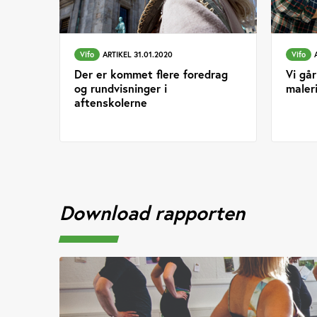
Vifo
ARTIKEL 31.01.2020
Vifo
Der er kommet flere foredrag
Vi går
og rundvisninger i
maler
aftenskolerne
Download rapporten