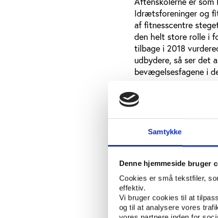
Aftenskolerne er som 
Idrætsforeninger og fi
af fitnesscentre stege
den helt store rolle i
tilbage i 2018 vurder
udbydere, så ser det al
bevægelsesfagene i d
”Konklusionen må være,
aftenskolerne har mark
”Udviklingen er interes
Samtykke
aftenskolernes gennems
Vordingborg Kommune s
i aftenskolerne, ikke 
Denne hjemmeside bruger c
kan noget helt særlig
Cookies er små tekstfiler, s
Ifølge hende kan noget
effektiv.
Vi bruger cookies til at tilpas
for at udbyde hold til
og til at analysere vores tra
funktionsnedsættelse i
vores partnere inden for soc