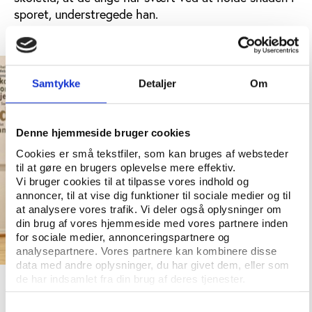
sporet, understregede han.
Samtykke
Detaljer
Om
Denne hjemmeside bruger cookies
Cookies er små tekstfiler, som kan bruges af websteder
til at gøre en brugers oplevelse mere effektiv.
Vi bruger cookies til at tilpasse vores indhold og
annoncer, til at vise dig funktioner til sociale medier og til
at analysere vores trafik. Vi deler også oplysninger om
din brug af vores hjemmeside med vores partnere inden
for sociale medier, annonceringspartnere og
analysepartnere. Vores partnere kan kombinere disse
data med andre oplysninger, du har givet dem, eller som
Casper Nellemann holdt oplæg på Vifos
de har indsamlet fra din brug af deres tjenester.
folkeoplysningskonference 2023. Foto: Vifo
Samtykkevalg