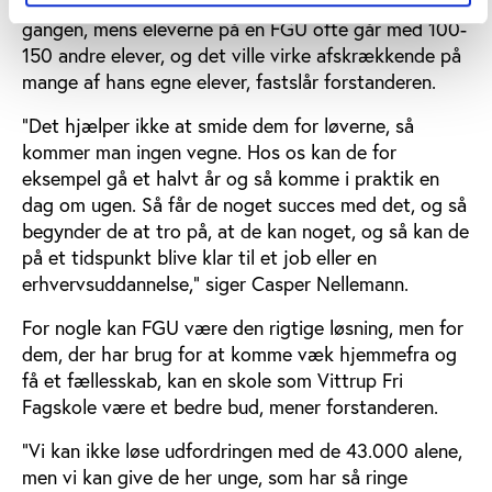
På Vittrup Fri Fagskole er de omkring 40 elever ad
gangen, mens eleverne på en FGU ofte går med 100-
150 andre elever, og det ville virke afskrækkende på
mange af hans egne elever, fastslår forstanderen.
”Det hjælper ikke at smide dem for løverne, så
kommer man ingen vegne. Hos os kan de for
eksempel gå et halvt år og så komme i praktik en
dag om ugen. Så får de noget succes med det, og så
begynder de at tro på, at de kan noget, og så kan de
på et tidspunkt blive klar til et job eller en
erhvervsuddannelse,” siger Casper Nellemann.
For nogle kan FGU være den rigtige løsning, men for
dem, der har brug for at komme væk hjemmefra og
få et fællesskab, kan en skole som Vittrup Fri
Fagskole være et bedre bud, mener forstanderen.
”Vi kan ikke løse udfordringen med de 43.000 alene,
men vi kan give de her unge, som har så ringe