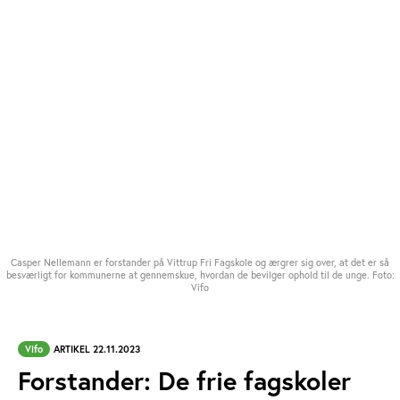
Casper Nellemann er forstander på Vittrup Fri Fagskole og ærgrer sig over, at det er så
besværligt for kommunerne at gennemskue, hvordan de bevilger ophold til de unge. Foto:
Vifo
Vifo
ARTIKEL 22.11.2023
Forstander: De frie fagskoler