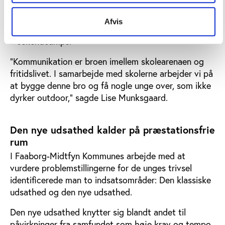
hvor forpligtende et outdoor-tilbud er. Derfor
arbejder Outdoor FUN både med aktiviteter i skolen,
Afvis
forskellige tiltag i fritidslivet og sommer- og
weekendcamps.
”Kommunikation er broen imellem skolearenaen og
fritidslivet. I samarbejde med skolerne arbejder vi på
at bygge denne bro og få nogle unge over, som ikke
dyrker outdoor,” sagde Lise Munksgaard.
Den nye udsathed kalder på præstationsfrie
rum
I Faaborg-Midtfyn Kommunes arbejde med at
vurdere problemstillingerne for de unges trivsel
identificerede man to indsatsområder: Den klassiske
udsathed og den nye udsathed.
Den nye udsathed knytter sig blandt andet til
påvirkninger fra samfundet som høje krav og tempo