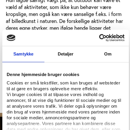
Hun lagde særligt vægt på, at outdoor kan være et
væld af aktiviteter, som ikke kun behøver være
kropslige, men også kan være sanselige f.eks. i form
af billedkunst i naturen. De forskellige aktiviteter har
deres egne styrker, men ifølge hende ligger det
centrale arbejde med at løfte de unges trivsel i
rammen omkring aktiviteterne.
”Bare fordi vi sender nogle unge ud i en kajak, så
Samtykke
Detaljer
Om
komme de ikke automatisk til at trives. Det handler i
høj grad om, hvilke organisatoriske og sociale
rammer vi lægger ned over de her fællesskaber. For
Denne hjemmeside bruger cookies
os fylder det meget at arbejde med et
Cookies er små tekstfiler, som kan bruges af websteder
præstationsfrit rum omkring aktiviteterne,” sagde
til at gøre en brugers oplevelse mere effektiv.
Lise Munksgaard i sit oplæg.
Vi bruger cookies til at tilpasse vores indhold og
annoncer, til at vise dig funktioner til sociale medier og til
at analysere vores trafik. Vi deler også oplysninger om
din brug af vores hjemmeside med vores partnere inden
for sociale medier, annonceringspartnere og
analysepartnere. Vores partnere kan kombinere disse
data med andre oplysninger, du har givet dem, eller som