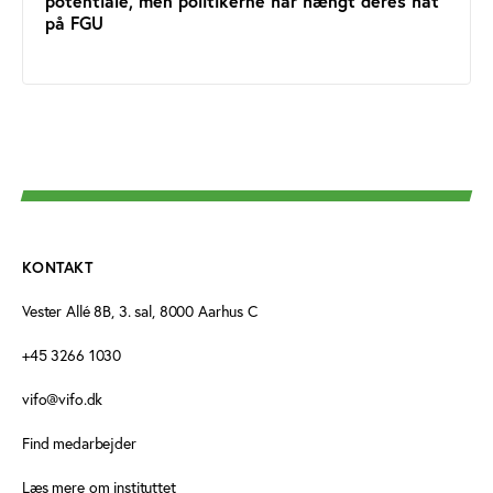
potentiale, men politikerne har hængt deres hat
på FGU
KONTAKT
Vester Allé 8B, 3. sal, 8000 Aarhus C
+45 3266 1030
vifo@vifo.dk
Find medarbejder
Læs mere om instituttet