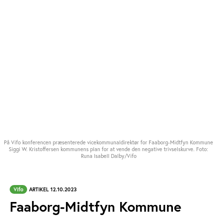
På Vifo konferencen præsenterede vicekommunaldirektør for Faaborg-Midtfyn Kommune
Siggi W. Kristoffersen kommunens plan for at vende den negative trivselskurve. Foto:
Runa Isabell Dalby/Vifo
Vifo
ARTIKEL 12.10.2023
Faaborg-Midtfyn Kommune