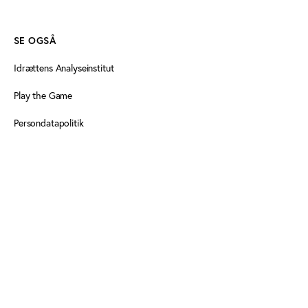
SE OGSÅ
Idrættens Analyseinstitut
Play the Game
Persondatapolitik
Cookiedeklaration
Tilgængelighedserklæring
FØLG OS HER
Facebook
LinkedIn
LinkedIn