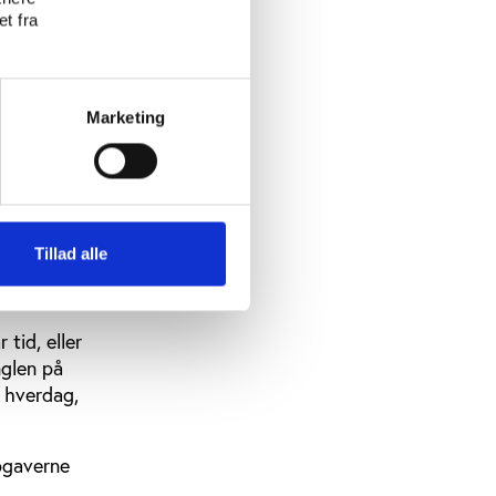
t fra
ndet
Marketing
r har
larer hun i
Tillad alle
et, men
 tid, eller
nglen på
n hverdag,
opgaverne