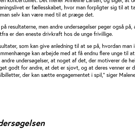
eningslivet er fællesskabet, hvor man forpligter sig til at 
man selv kan være med til at præge det.
t på resultaterne, men andre undersøgelser peger også på, 
fra er den eneste drivkraft hos de unge frivillige.
ltater, som kan give anledning til at se på, hvordan man i
ammenhænge kan arbejde med at få endnu flere unge til a
se i andre undersøgelser, at noget af det, der motiverer de he
noget godt for andre, at det er sjovt, og at deres venner er 
albilletter, der kan sætte engagementet i spil,” siger Malen
dersøgelsen