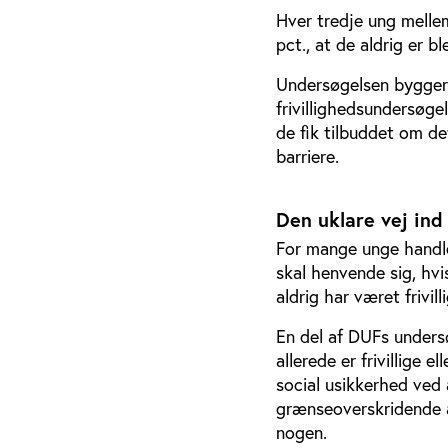
Hver tredje ung mellem
pct., at de aldrig er b
Undersøgelsen bygger 
frivillighedsundersøgel
de fik tilbuddet om de
barriere.
Den uklare vej ind
For mange unge handler
skal henvende sig, hvis 
aldrig har været frivil
En del af DUFs unders
allerede er frivillige e
social usikkerhed ved a
grænseoverskridende at
nogen.