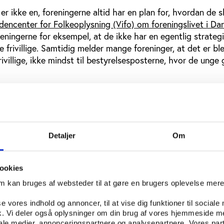
r ikke en, foreningerne altid har en plan for, hvordan de s
dencenter for Folkeoplysning (Vifo) om foreningslivet i D
reningerne for eksempel, at de ikke har en egentlig strategi
e frivillige. Samtidig melder mange foreninger, at det er bl
ivillige, ikke mindst til bestyrelsesposterne, hvor de unge 
i Vifo, Malene Thøgersen er det et problem foreningerne sk
 fordel arbejde mere bevidst med, hvordan de rekrutterer
e mere formelle opgaver i foreningen,” siger hun.
Detaljer
Om
ves som en stor forpligtigelse
ookies
e angiver, at de ville sige ja, hvis de blev spurgt, opleve
om kan bruges af websteder til at gøre en brugers oplevelse mer
ære nogle barrierer. Blandt andet at frivilligrollen ses som 
se vores indhold og annoncer, til at vise dig funktioner til sociale
llen. De opfatter det som "et stort projekt", idet frivillig
fik. Vi deler også oplysninger om din brug af vores hjemmeside m
r ligger fast og gentager sig hver uge, hvor de som deltag
iale medier, annonceringspartnere og analysepartnere. Vores par