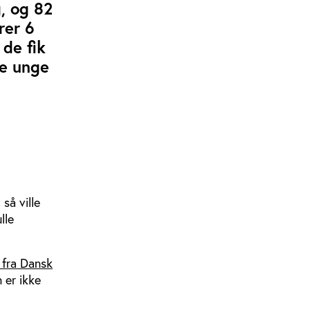
g, og 82
rer 6
 de fik
de unge
 så ville
lle
 fra Dansk
 er ikke