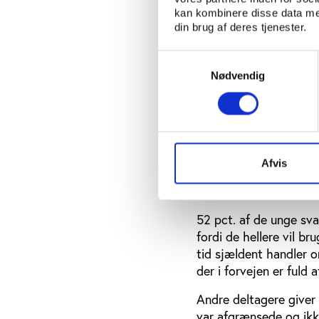
vælge mere til og fra 
kan kombinere disse data med
din brug af deres tjenester.
Det genkender en af fo
markedsføring og social
Samtykkevalg
Nødvendig
"Nogle gange kan det i
krævet lidt for meget 
rapporten.
Men ifølge DUF's forpe
Afvis
”Der er masser af muli
måske er vi ikke gode 
52 pct. af de unge svare
fordi de hellere vil b
tid sjældent handler om
der i forvejen er fuld 
Andre deltagere giver 
var afgrænsede og ikke