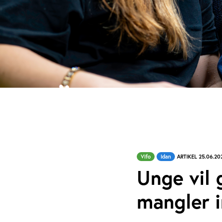
Vifo
Idan
ARTIKEL 25.06.20
Unge vil 
mangler i