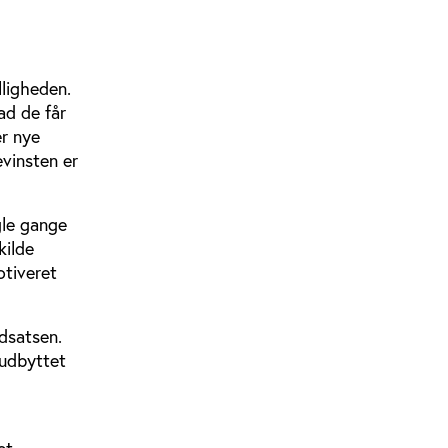
lligheden.
ad de får
er nye
evinsten er
gle gange
kilde
otiveret
ndsatsen.
 udbyttet
et