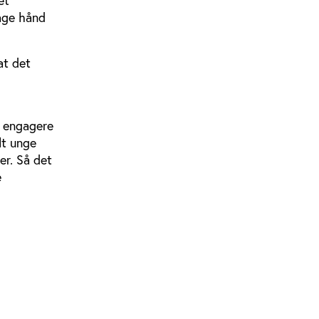
tage hånd
at det
t engagere
lt unge
der. Så det
e