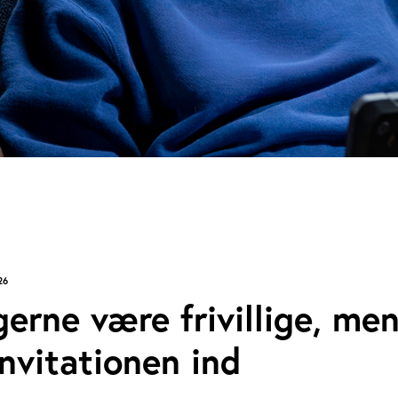
26
gerne være frivillige, me
nvitationen ind