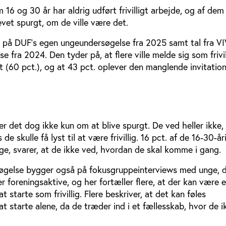
 16 og 30 år har aldrig udført frivilligt arbejde, og af dem
levet spurgt, om de ville være det.
på DUF’s egen ungeundersøgelse fra 2025 samt tal fra VI
se fra 2024. Den tyder på, at flere ville melde sig som frivil
t (60 pct.), og at 43 pct. oplever den manglende invitatio
 det dog ikke kun om at blive spurgt. De ved heller ikke,
de skulle få lyst til at være frivillig. 16 pct. af de 16-30-år
lige, svarer, at de ikke ved, hvordan de skal komme i gang.
øgelse bygger også på fokusgruppeinterviews med unge, d
ller foreningsaktive, og her fortæller flere, at der kan være e
t starte som frivillig. Flere beskriver, at det kan føles
 starte alene, da de træder ind i et fællesskab, hvor de 