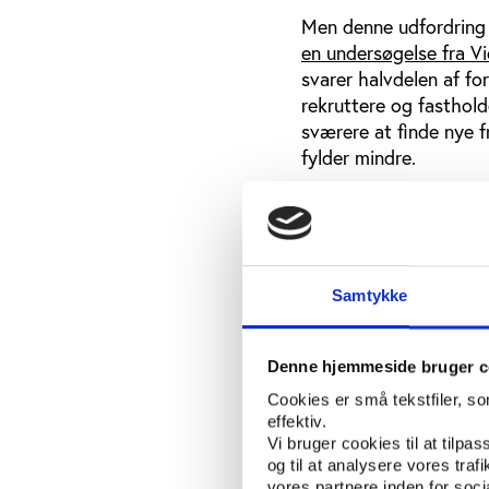
Men denne udfordring e
en undersøgelse fra Vi
svarer halvdelen af fo
rekruttere og fasthold
sværere at finde nye fr
fylder mindre.
Ifølge chefanalytiker 
mere strategisk med.
”Foreningerne kan med
frivillige – også til d
Samtykke
Frivilligheden ople
Denne hjemmeside bruger c
Selvom mange af de ung
Cookies er små tekstfiler, s
alligevel, at der kan v
effektiv.
Vi bruger cookies til at tilpas
krævende end deltagerro
og til at analysere vores tra
opleves som noget, de
vores partnere inden for soc