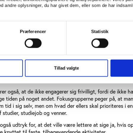
med deres aktivitet.
 andre oplysninger, du har givet dem, eller som de har indsamle
kusgruppedeltagerne, der tidligere har stået for blandt a
e medier i en frivillig organisation.
Præferencer
Statistik
 hvert fald føles som om, at de her frivillige organisatione
så, at man i sidste ende er endt med at bakke lidt ud,” fork
rson er frivillighed meget mere end forpligtelser.
Tillad valgte
ghed for fleksibilitet og afgrænsede opgaver i foreningsliv
nok til at kommunikere det ud,” siger Anneline Larsen.
r også, at de ikke engagerer sig frivilligt, fordi de ikke har
ruge tiden på noget andet. Fokusgrupperne peger på, at ma
 tid i sig selv, men om hvad der ellers skal prioriteres i e
af studier, studiejob og venner.
også udtryk for, at det ville være lettere at sige ja, hvis 
 knyttet til faste, tilbagevendende aktiviteter.