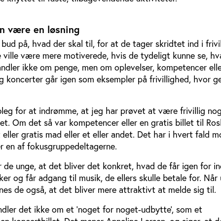
n være en løsning
ud på, hvad der skal til, for at de tager skridtet ind i frivi
 ville være mere motiverede, hvis de tydeligt kunne se, hv
andler ikke om penge, men om oplevelser, kompetencer ell
 og koncerter går igen som eksempler på frivillighed, hvor g
bleg for at indrømme, at jeg har prøvet at være frivillig no
et. Om det så var kompetencer eller en gratis billet til Ros
 eller gratis mad eller et eller andet. Det har i hvert fald m
er en af fokusgruppedeltagerne.
r de unge, at det bliver det konkret, hvad de får igen for i
 og får adgang til musik, de ellers skulle betale for. Når
nes de også, at det bliver mere attraktivt at melde sig til.
dler det ikke om et 'noget for noget-udbytte', som et
 en koncertbillet. Det mener Anneline Larsen, og siger, at d