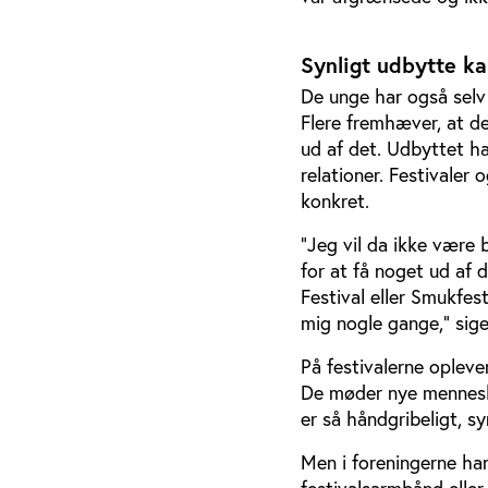
Synligt udbytte ka
De unge har også selv b
Flere fremhæver, at de
ud af det. Udbyttet h
relationer. Festivaler
konkret.
"Jeg vil da ikke være 
for at få noget ud af d
Festival eller Smukfest
mig nogle gange," sig
På festivalerne opleve
De møder nye mennesker
er så håndgribeligt, sy
Men i foreningerne han
festivalsarmbånd eller