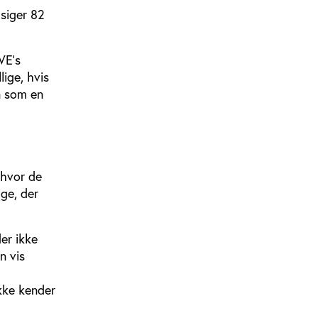
 siger 82
VE’s
lige, hvis
n som en
 hvor de
ige, der
er ikke
n vis
ikke kender