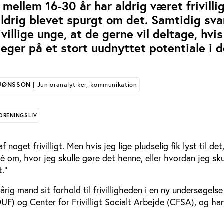
mellem 16-30 år har aldrig været frivilli
aldrig blevet spurgt om det. Samtidig sva
ivillige unge, at de gerne vil deltage, hvis
peger på et stort uudnyttet potentiale i 
 JØNSSON
| Junioranalytiker, kommunikation
ORENINGSLIV
f noget frivilligt. Men hvis jeg lige pludselig fik lyst til det,
é om, hvor jeg skulle gøre det henne, eller hvordan jeg sku
."
rig mand sit forhold til frivilligheden i
en ny undersøgelse
F) og Center for Frivilligt Socialt Arbejde (CFSA)
, og han