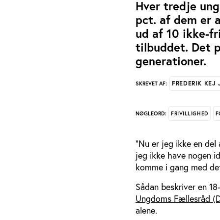
Hver tredje ung 
pct. af dem er 
ud af 10 ikke-fr
tilbuddet. Det 
generationer.
FREDERIK KEJ
SKREVET AF:
FRIVILLIGHED
F
NØGLEORD:
"Nu er jeg ikke en del a
jeg ikke have nogen id
komme i gang med det
Sådan beskriver en 18-å
Ungdoms Fællesråd (DU
alene.