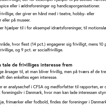
spice eller i ældreforeninger og handicaporganisationer.
frivillige, der giver en hånd med i teatre, hobby- eller
r eller på museer.
der hjælper til i for eksempel idrætsforeninger, til motionslø
åde, hvor flest (14 pct.) engagerer sig frivilligt, mens 10 p
villige, og 9 pct. er socialfrivillige.
tale de frivilliges interesse frem
e årsager til, at man bliver frivillig, men på tværs af de t
raft den enkeltes egen interesse.
r er analysechef i CFSA og medforfatter til rapporten, er 
gt foreningsliv i Danmark, hvor man kan lade interessen styr
jø, frimærker eller fodbold, findes der foreninger i Danmar