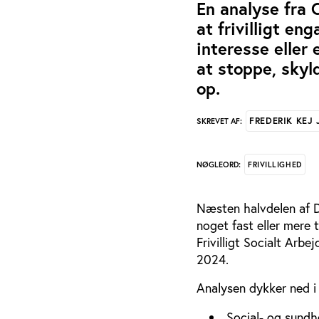
En analyse fra C
at frivilligt e
interesse eller 
at stoppe, skyl
op.
FREDERIK KEJ
SKREVET AF:
FRIVILLIGHED
NØGLEORD:
Næsten halvdelen af Da
noget fast eller mere 
Frivilligt Socialt Arb
2024.
Analysen dykker ned i t
Social- og sundhe