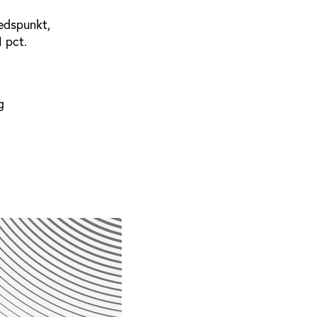
hedspunkt,
 pct.
g