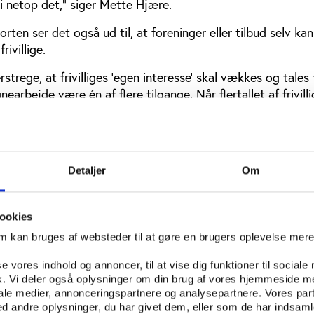
i netop det," siger Mette Hjære.
rten ser det også ud til, at foreninger eller tilbud selv ka
rivillige.
rstrege, at frivilliges ’egen interesse’ skal vækkes og tales t
rbejde være én af flere tilgange. Når flertallet af frivilli
rundet egen interesse, kan det ikke udelukkes, at interessen
lag og kampagner, de har set,” skriver CSFA i rapporten.
 er til at vise, hvordan man kan udleve sine interesser og 
bliver det for nye frivillige at se sig selv som en del af
Detaljer
Om
r Mette Hjære.
g sundhedsfrivillige, der svarer, at de er blevet inspireret t
ookies
en for området på baggrund af opslag i medier. Faktisk gæld
om kan bruges af websteder til at gøre en brugers oplevelse mer
sundhedsfrivillige, hvilket er dobbelt så mange som blandt k
e gange så mange som blandt idrætsfrivillige.
se vores indhold og annoncer, til at vise dig funktioner til sociale
fik. Vi deler også oplysninger om din brug af vores hjemmeside m
e gælder det dog på tværs af de tre områder, at de er ble
iale medier, annonceringspartnere og analysepartnere. Vores par
 andre oplysninger, du har givet dem, eller som de har indsamle
l at være frivillige (53-64 pct.), mens 39 pct. af de idrætsfri