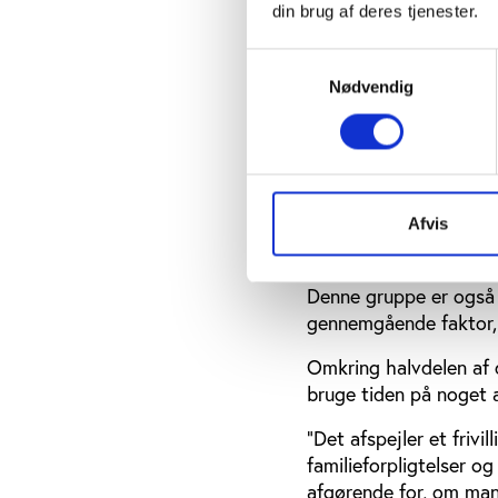
din brug af deres tjenester.
det, fordi deres børn går
Samtykkevalg
Nødvendig
Størstedelen af de
Der er også variation p
om at stoppe med at væ
Generelt har størstede
31 pct. af de idrætsfri
Afvis
kulturfrivillige enten 
Denne gruppe er også b
gennemgående faktor, u
Omkring halvdelen af de
bruge tiden på noget 
”Det afspejler et friv
familieforpligtelser o
afgørende for, om man 