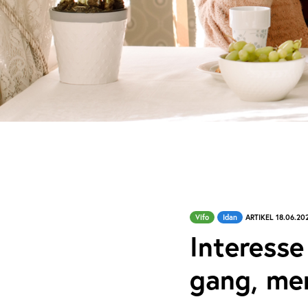
Vifo
Idan
ARTIKEL 18.06.20
Interesse 
gang, men