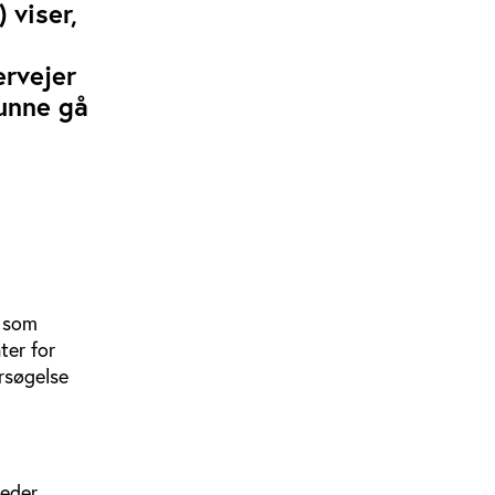
 viser,
ervejer
kunne gå
n som
ter for
ersøgelse
eder,