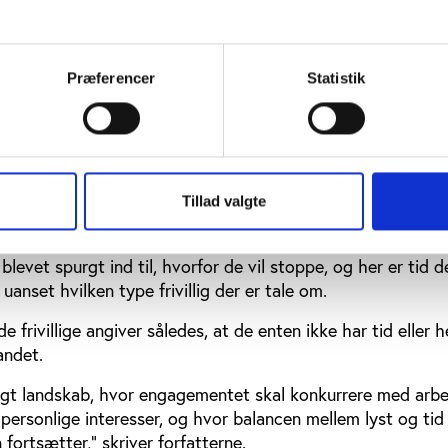
 til den aktivitet, de er frivillige i.
Præferencer
Statistik
 frivillige har planer om at fastholde engagemen
å tværs af de tre typer af frivillige, når det kommer til ove
re frivillig.
len af de frivillige planer om at fortsætte deres engagem
villige, 27 pct. af de social- og sundhedsfrivillige og 26 pct
Tillad valgte
har besluttet sig for at stoppe eller overvejer det.
levet spurgt ind til, hvorfor de vil stoppe, og her er tid 
anset hvilken type frivillig der er tale om.
 frivillige angiver således, at de enten ikke har tid eller he
andet.
illigt landskab, hvor engagementet skal konkurrere med arbej
g personlige interesser, og hvor balancen mellem lyst og tid
fortsætter,” skriver forfatterne.