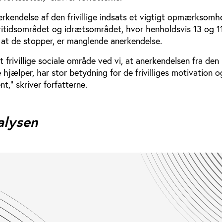
erkendelse af den frivillige indsats et vigtigt opmærksom
fritidsområdet og idrætsområdet, hvor henholdsvis 13 og 11
l, at de stopper, er manglende anerkendelse.
t frivillige sociale område ved vi, at anerkendelsen fra den
e hjælper, har stor betydning for de frivilliges motivation o
,” skriver forfatterne.
alysen