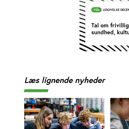
Vifo
UDGIVELSE DECE
Tal om frivill
sundhed, kultu
Læs lignende nyheder