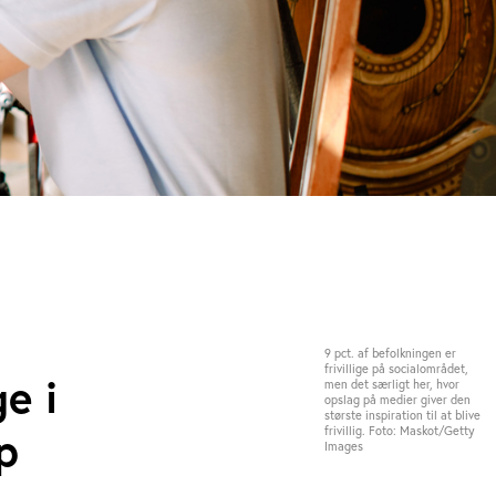
9 pct. af befolkningen er
frivillige på socialområdet,
ge i
men det særligt her, hvor
opslag på medier giver den
største inspiration til at blive
p
frivillig. Foto: Maskot/Getty
Images