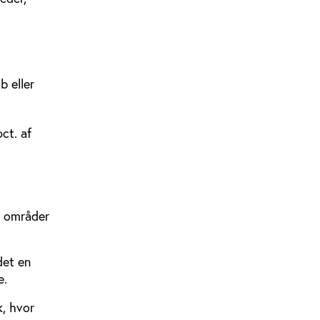
b eller
ct. af
re områder
det en
e.
k, hvor