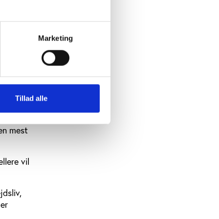
Marketing
tet
rvejelser
ent, mens
. af de
Tillad alle
den mest
llere vil
dsliv,
 er