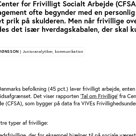
enter for Frivilligt Socialt Arbejde (CFSA)
ngagement ofte begynder med en personlig
et prik på skulderen. Men når frivillige ov
des det især hverdagskabalen, der skal 
 JØNSSON
| Junioranalytiker, kommunikation
nmarks befolkning (45 pct.) laver frivilligt arbejde, ente
tidsafgrænset. Det viser rapporten
’Tal om Frivillige’
fra Cen
ejde (CFSA), som bygger på data fra VIVEs Frivillighedsund
re typer af frivillige:
dsfrivillige, der for eksempel hjælper til på sociale værest