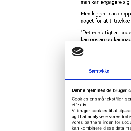
man kan engagere sig 
Men kigger man i rappo
noget for at tiltrække f
”Det er vigtigt at unde
kan opslag og kampagnea
at de blev frivillige g
påvirket af f.eks. ops
"Jo bedre foreningerne
hos dem, desto lettere 
Samtykke
fællesskabet,” uddybe
Det er særligt social- o
Denne hjemmeside bruger c
arbejde frivilligt ind
Cookies er små tekstfiler, s
pct. af de social- og 
effektiv.
fritidsfrivillige og tr
Vi bruger cookies til at tilpas
og til at analysere vores tra
Men for langt de flest
vores partnere inden for soc
kan kombinere disse data med
opfordret eller valgt ti