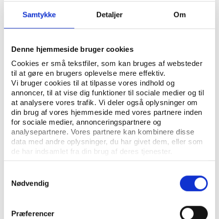
Samtykke
Detaljer
Om
Denne hjemmeside bruger cookies
Cookies er små tekstfiler, som kan bruges af websteder
til at gøre en brugers oplevelse mere effektiv.
Vi bruger cookies til at tilpasse vores indhold og
Vifo
ARTIKEL 15.08.2016
annoncer, til at vise dig funktioner til sociale medier og til
Aftenskolerne understøtter kursisters mentale
at analysere vores trafik. Vi deler også oplysninger om
sundhed
din brug af vores hjemmeside med vores partnere inden
for sociale medier, annonceringspartnere og
analysepartnere. Vores partnere kan kombinere disse
data med andre oplysninger, du har givet dem, eller som
de har indsamlet fra din brug af deres tjenester.
Samtykkevalg
Nødvendig
Præferencer