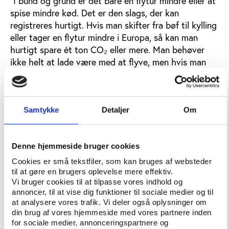
“I bund og grund er det bare en flytur mindre eller at
spise mindre kød. Det er den slags, der kan
registreres hurtigt. Hvis man skifter fra bøf til kylling
eller tager en flytur mindre i Europa, så kan man
hurtigt spare ét ton CO₂ eller mere. Man behøver
ikke helt at lade være med at flyve, men hvis man
sløjfer én tur, kan man mærke det med det samme i
sit regnskab,” siger Quentin Gausset.
Samtykke
Detaljer
Om
Grønne fællesskaber som motor til
omstilling
Netop dén pointe vil Quentin Gausset understrege,
Denne hjemmeside bruger cookies
når han holder oplæg på
Vifos
Cookies er små tekstfiler, som kan bruges af websteder
folkeoplysningskonference den 24-25. marts
i
til at gøre en brugers oplevelse mere effektiv.
sessionen 'Folkeoplysning, foreningsliv og nye grønne
Vi bruger cookies til at tilpasse vores indhold og
annoncer, til at vise dig funktioner til sociale medier og til
vaner’.
at analysere vores trafik. Vi deler også oplysninger om
din brug af vores hjemmeside med vores partnere inden
”Deltagerne på konferencen skal se, at det faktisk er
for sociale medier, annonceringspartnere og
nemt, smertefrit og relativt hurtigt at reducere sit