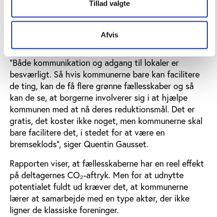
Tillad valgte
det ikke store investeringer, men snarere praktisk og
organisatorisk støtte, som f.eks. at hjælpe med at
stille lokaler til rådighed og hjælpe med synlighed i
Afvis
lokale medier.
”Både kommunikation og adgang til lokaler er
besværligt. Så hvis kommunerne bare kan facilitere
de ting, kan de få flere grønne fællesskaber og så
kan de se, at borgerne involverer sig i at hjælpe
kommunen med at nå deres reduktionsmål. Det er
gratis, det koster ikke noget, men kommunerne skal
bare facilitere det, i stedet for at være en
bremseklods”, siger Quentin Gausset.
Rapporten viser, at fællesskaberne har en reel effekt
på deltagernes CO₂-aftryk. Men for at udnytte
potentialet fuldt ud kræver det, at kommunerne
lærer at samarbejde med en type aktør, der ikke
ligner de klassiske foreninger.