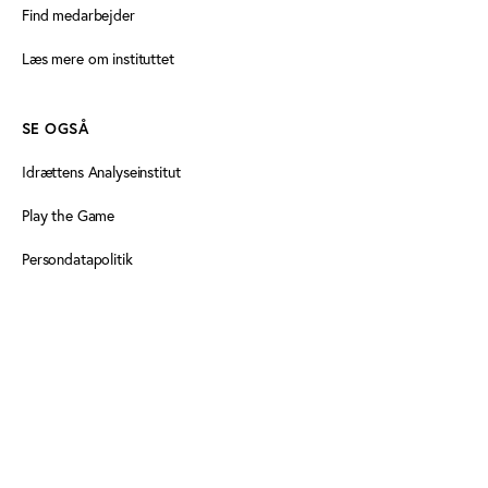
Find medarbejder
Læs mere om instituttet
SE OGSÅ
Idrættens Analyseinstitut
Play the Game
Persondatapolitik
Cookiedeklaration
Tilgængelighedserklæring
FØLG OS HER
Facebook