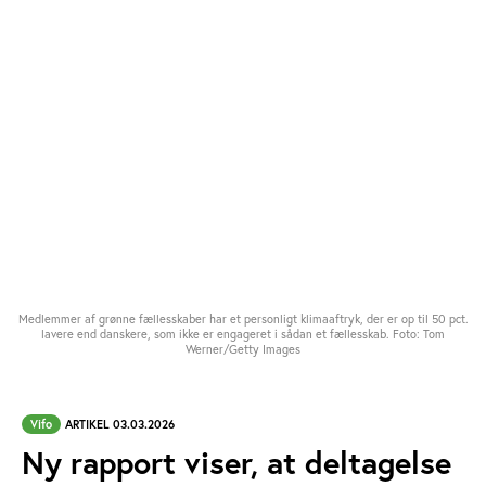
Medlemmer af grønne fællesskaber har et personligt klimaaftryk, der er op til 50 pct.
lavere end danskere, som ikke er engageret i sådan et fællesskab. Foto: Tom
Werner/Getty Images
Vifo
ARTIKEL 03.03.2026
Ny rapport viser, at deltagelse