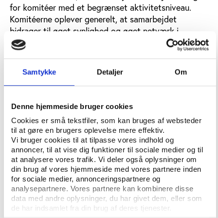
for komitéer med et begrænset aktivitetsniveau.
Komitéerne oplever generelt, at samarbejdet
bidrager til øget synlighed og øget netværk i
lokalsamfundet, samt giver mulighed for berøring
med nye målgrupper.
Samtykke
Detaljer
Om
Organisatoriske udfordringer fylder mest
Selvom undersøgelsen generelt giver indtryk af, at
Denne hjemmeside bruger cookies
komitéerne trives, er der også udfordringer. Som
figur 3 viser, har mange lokalkomitéer svært ved at
Cookies er små tekstfiler, som kan bruges af websteder
til at gøre en brugers oplevelse mere effektiv.
tiltrække yngre kræfter til komitéernes styrelser og
Vi bruger cookies til at tilpasse vores indhold og
med generelt at finde medlemmer til styrelsen. Dette
annoncer, til at vise dig funktioner til sociale medier og til
billede understøttes af, at medlemmerne i
at analysere vores trafik. Vi deler også oplysninger om
styrelserne er blevet ældre siden 2015-
din brug af vores hjemmeside med vores partnere inden
undersøgelsen.
for sociale medier, annonceringspartnere og
analysepartnere. Vores partnere kan kombinere disse
Figur 3: Oplevede udfordringer (pct.)
data med andre oplysninger, du har givet dem, eller som
de har indsamlet fra din brug af deres tjenester.