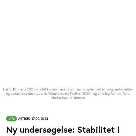
Fra 3.-12. marts 2023 afholdt Folkeuniversitetet i samarbejde med en lang række kultur-
og uddannelsesinstitutioner 'Århundredets Festival 2023' i og omkring Aarhus. Foto:
Martin Dam Kristensen
Vifo
ARTIKEL 17.03.2023
Ny undersøgelse: Stabilitet i